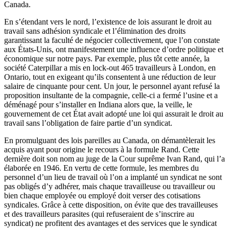
Canada.
En
s’étendant
vers
le
nord
,
l’existence
de
lois
assurant
le
droit
au
travail sans
adhésion
syndicale
et
l’élimination
des
droits
garantissant
la
faculté
de
négocier
collectivement
,
que
l’on
constate
aux
États-Unis
,
ont
manifestement
une
influence
d’ordre
politique
et
économique
sur
notre
pays. Par
exemple
, plus
tôt
cette
année
, la
société
Caterpillar a
mis
en lock-out 465
travailleurs
à
London, en
Ontario, tout en
exigeant
qu’ils
consentent
à
une
réduction
de
leur
salaire
de
cinquante
pour cent. Un jour, le personnel
ayant
refusé
la
proposition
insultante
de la
compagnie
,
celle-ci
a
fermé
l’usine
et a
déménagé
pour
s’installer
en Indiana
alors
que
, la
veille
, le
gouvernement
de
cet
État
avait
adopté
une
loi
qui
assurait
le
droit
au
travail sans
l’obligation
de faire
partie
d’un
syndicat
.
En
promulguant
des
lois
pareilles
au Canada, on
démantèlerait
les
acquis
ayant
pour
origine
le
recours
à
la
formule
Rand.
Cette
dernière
doit
son nom au
juge
de la
Cour
suprême
Ivan Rand, qui
l’a
élaborée
en 1946. En
vertu
de
cette
formule
, les
membres
du
personnel
d’un
lieu de travail
où
l’on
a
implanté
un
syndicat
ne
sont
pas
obligés
d’y
adhérer
,
mais
chaque
travailleuse
ou
travailleur
ou
bien
chaque
employée
ou
employé
doit
verser
des
cotisations
syndicales
.
Grâce
à
cette
disposition, on
évite
que
des
travailleuses
et des
travailleurs
parasites (qui
refuseraient
de
s’inscrire
au
syndicat
) ne
profitent
des
avantages
et des services
que
le
syndicat