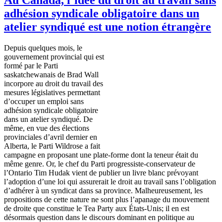
adhésion syndicale obligatoire dans un
atelier syndiqué est une notion étrangère
Depuis
quelques
mois
, le
gouvernement
provincial qui
est
formé
par le
Parti
saskatchewanais
de Brad Wall
incorpore
au
droit
du travail des
mesures
législatives
permettant
d’occuper
un
emploi
sans
adhésion
syndicale
obligatoire
dans
un atelier
syndiqué
. De
même
, en
vue
des
élections
provinciales
d’avril
dernier en
Alberta, le
Parti
Wildrose
a fait
campagne
en
proposant
une
plate-forme
dont
la
teneur
était
du
même
genre. Or, le chef du
Parti
progressiste-conservateur
de
l’Ontario
Tim
Hudak
vient
de
publier
un
livre
blanc
prévoyant
l’adoption
d’une
loi
qui
assurerait
le
droit
au travail sans
l’obligation
d’adhérer
à
un
syndicat
dans
sa
province.
Malheureusement
, les
propositions de
cette
nature ne
sont
plus
l’apanage
du
mouvement
de
droite
que
constitue
le Tea Party aux
États-Unis
;
il
en
est
désormais
question
dans
le
discours
dominant en
politique
au