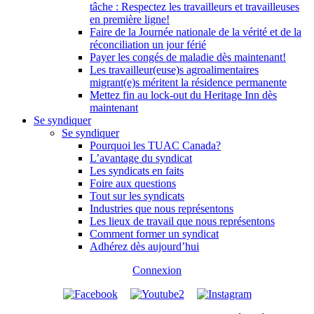
tâche : Respectez les travailleurs et travailleuses
en première ligne!
Faire de la Journée nationale de la vérité et de la
réconciliation un jour férié
Payer les congés de maladie dès maintenant!
Les travailleur(euse)s agroalimentaires
migrant(e)s méritent la résidence permanente
Mettez fin au lock-out du Heritage Inn dès
maintenant
Se syndiquer
Se syndiquer
Pourquoi les TUAC Canada?
L’avantage du syndicat
Les syndicats en faits
Foire aux questions
Tout sur les syndicats
Industries que nous représentons
Les lieux de travail que nous représentons
Comment former un syndicat
Adhérez dès aujourd’hui
Connexion