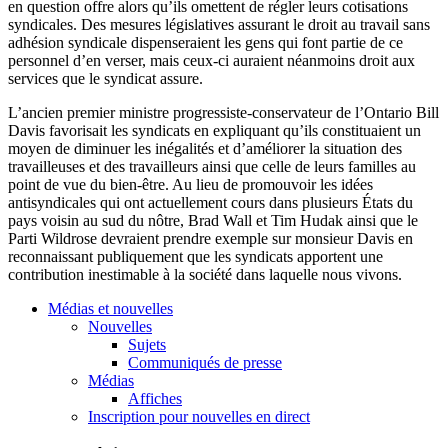
en question
offre
alors
qu’ils
omettent
de
régler
leurs
cotisations
syndicales
. Des
mesures
législatives
assurant
le
droit
au travail sans
adhésion
syndicale
dispenseraient
les
gens
qui font
partie
de
ce
personnel
d’en
verser
,
mais
ceux-ci
auraient
néanmoins
droit
aux
services
que
le
syndicat
assure.
L’ancien
premier
ministre
progressiste-conservateur
de
l’Ontario
Bill
Davis
favorisait
les
syndicats
en
expliquant
qu’ils
constituaient
un
moyen
de
diminuer
les
inégalités
et
d’améliorer
la situation des
travailleuses
et des
travailleurs
ainsi
que
celle
de
leurs
familles
au
point de
vue
du
bien-être
. Au lieu de
promouvoir
les
idées
antisyndicales
qui
ont
actuellement
cours
dans
plusieurs
États
du
pays
voisin
au
sud
du
nôtre
, Brad Wall et Tim
Hudak
ainsi
que
le
Parti
Wildrose
devraient
prendre
exemple
sur
monsieur Davis en
reconnaissant
publiquement
que
les
syndicats
apportent
une
contribution inestimable
à
la
société
dans
laquelle
nous
vivons
.
Médias et nouvelles
Nouvelles
Sujets
Communiqués de presse
Médias
Affiches
Inscription pour nouvelles en direct