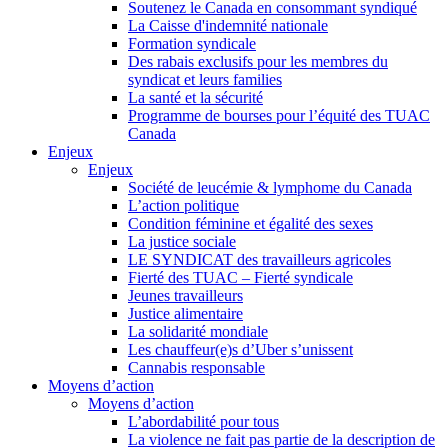
Soutenez le Canada en consommant syndiqué
La Caisse d'indemnité nationale
Formation syndicale
Des rabais exclusifs pour les membres du
syndicat et leurs families
La santé et la sécurité
Programme de bourses pour l’équité des TUAC
Canada
Enjeux
Enjeux
Société de leucémie & lymphome du Canada
L’action politique
Condition féminine et égalité des sexes
La justice sociale
LE SYNDICAT des travailleurs agricoles
Fierté des TUAC – Fierté syndicale
Jeunes travailleurs
Justice alimentaire
La solidarité mondiale
Les chauffeur(e)s d’Uber s’unissent
Cannabis responsable
Moyens d’action
Moyens d’action
L’abordabilité pour tous
La violence ne fait pas partie de la description de