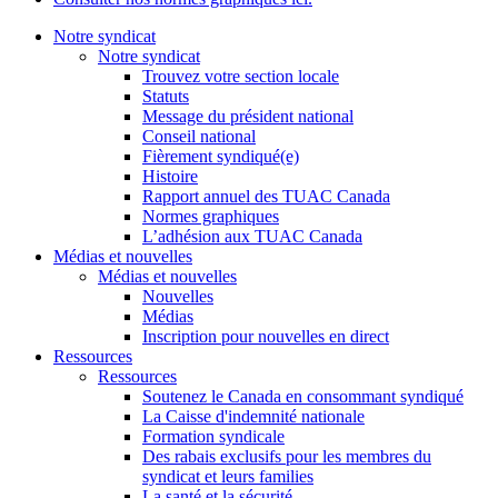
Notre syndicat
Notre syndicat
Trouvez votre section locale
Statuts
Message du président national
Conseil national
Fièrement syndiqué(e)
Histoire
Rapport annuel des TUAC Canada
Normes graphiques
L’adhésion aux TUAC Canada
Médias et nouvelles
Médias et nouvelles
Nouvelles
Médias
Inscription pour nouvelles en direct
Ressources
Ressources
Soutenez le Canada en consommant syndiqué
La Caisse d'indemnité nationale
Formation syndicale
Des rabais exclusifs pour les membres du
syndicat et leurs families
La santé et la sécurité