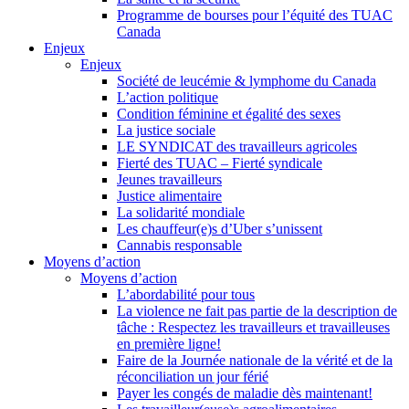
Programme de bourses pour l’équité des TUAC
Canada
Enjeux
Enjeux
Société de leucémie & lymphome du Canada
L’action politique
Condition féminine et égalité des sexes
La justice sociale
LE SYNDICAT des travailleurs agricoles
Fierté des TUAC – Fierté syndicale
Jeunes travailleurs
Justice alimentaire
La solidarité mondiale
Les chauffeur(e)s d’Uber s’unissent
Cannabis responsable
Moyens d’action
Moyens d’action
L’abordabilité pour tous
La violence ne fait pas partie de la description de
tâche : Respectez les travailleurs et travailleuses
en première ligne!
Faire de la Journée nationale de la vérité et de la
réconciliation un jour férié
Payer les congés de maladie dès maintenant!