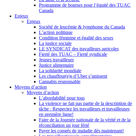
Programme de bourses pour l’équité des TUAC
Canada
Enjeux
Enjeux
Société de leucémie & lymphome du Canada
L’action politique
Condition féminine et égalité des sexes
La justice sociale
LE SYNDICAT des travailleurs agricoles
Fierté des TUAC – Fierté syndicale
Jeunes travailleurs
Justice alimentaire
La solidarité mondiale
Les chauffeur(e)s d’Uber s’unissent
Cannabis responsable
Moyens d’action
Moyens d’action
L’abordabilité pour tous
La violence ne fait pas partie de la description de
tâche : Respectez les travailleurs et travailleuses
en première ligne!
Faire de la Journée nationale de la vérité et de la
réconciliation un jour férié
Payer les congés de maladie dès maintenant!