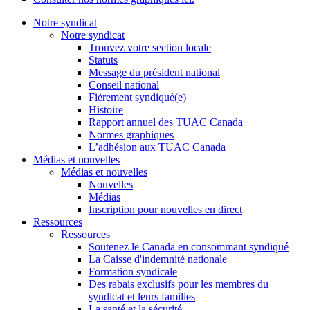
Notre syndicat
Notre syndicat
Trouvez votre section locale
Statuts
Message du président national
Conseil national
Fièrement syndiqué(e)
Histoire
Rapport annuel des TUAC Canada
Normes graphiques
L’adhésion aux TUAC Canada
Médias et nouvelles
Médias et nouvelles
Nouvelles
Médias
Inscription pour nouvelles en direct
Ressources
Ressources
Soutenez le Canada en consommant syndiqué
La Caisse d'indemnité nationale
Formation syndicale
Des rabais exclusifs pour les membres du
syndicat et leurs families
La santé et la sécurité