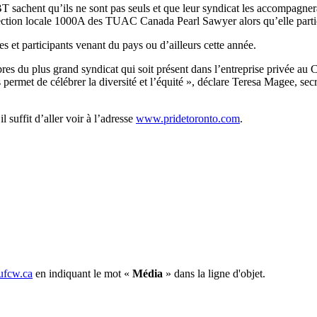
achent qu’ils ne sont pas seuls et que leur syndicat les accompagnera 
a section locale 1000A des TUAC Canada Pearl Sawyer alors qu’elle parti
ntes et participants venant du pays ou d’ailleurs cette année.
res du plus grand syndicat qui soit présent dans l’entreprise privée au 
ous permet de célébrer la diversité et l’équité », déclare Teresa Magee, s
l suffit d’aller voir à l’adresse
www.pridetoronto.com
.
fcw.ca
en indiquant le mot «
Média
» dans la ligne d'objet.