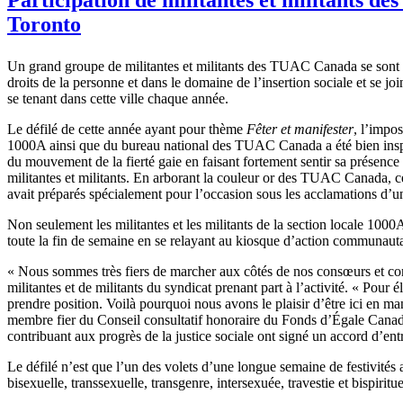
Toronto
Un grand groupe de militantes et militants des TUAC Canada se sont pr
droits de la personne et dans le domaine de l’insertion sociale et se jo
se tenant dans cette ville chaque année.
Le défilé de cette année ayant pour thème
Fêter et manifester
, l’impos
1000A ainsi que du bureau national des TUAC Canada a été bien inspir
du mouvement de la fierté gaie en faisant fortement sentir sa présenc
militantes et militants. En arborant la couleur or des TUAC Canada, ces
avait préparés spécialement pour l’occasion sous les acclamations d’un
Non seulement les militantes et les militants de la section locale 100
toute la fin de semaine en se relayant au kiosque d’action communautaire
« Nous sommes très fiers de marcher aux côtés de nos consœurs et con
militantes et de militants du syndicat prenant part à l’activité. « Pour 
prendre position. Voilà pourquoi nous avons le plaisir d’être ici en
membre fier du Conseil consultatif honoraire du Fonds d’Égale Canad
contribuant aux progrès de la justice sociale ont signé un accord d’e
Le défilé n’est que l’un des volets d’une longue semaine de festivités 
bisexuelle, transsexuelle, transgenre, intersexuée, travestie et bispiritue