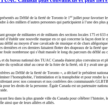
er
ésentés au Défilé de la fierté de Toronto le 1
juillet pour favoriser l
indre à des milliers d’autres personnes qui participaient à l’une des plus 
ant groupe de militantes et de militants des sections locales 175 et 633 e
é d’établir une nouvelle marque en ce qui concerne la façon dont le s
e au défilé au moyen d’une cavalcade de musique et de chars allégorique
 dernières et ces derniers faisaient flotter des drapeaux de la fierté que
e foule nombreuse qui s’était massée le long du parcours du défilé au ce
0A et du bureau national des TUAC Canada étaient plus convaincus et plus
 du syndicat situé au cœur de la foire de la fierté, où il y avait une gr
frères au Défilé de la fierté de Toronto », a déclaré le président na
éliminer l’homophobie, l’intimidation et la transphobie et pour rendre la s
 manifestant avec nos consœurs et nos confrères des communautés GLBTB
a pour les droits de la personne. Égale Canada est un partenaire nati
ntraide.
ayant lieu dans la plus grande ville du Canada pour célébrer l’histoire, l
lle ainsi que de leurs alliées et alliés.