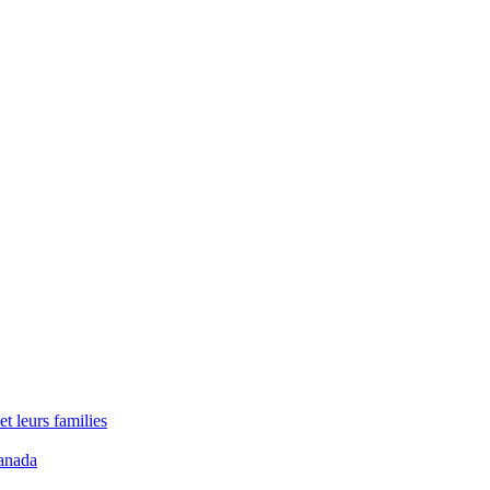
t leurs families
anada