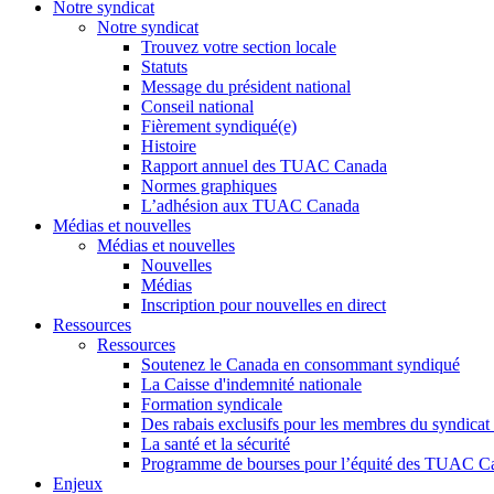
Notre syndicat
Notre syndicat
Trouvez votre section locale
Statuts
Message du président national
Conseil national
Fièrement syndiqué(e)
Histoire
Rapport annuel des TUAC Canada
Normes graphiques
L’adhésion aux TUAC Canada
Médias et nouvelles
Médias et nouvelles
Nouvelles
Médias
Inscription pour nouvelles en direct
Ressources
Ressources
Soutenez le Canada en consommant syndiqué
La Caisse d'indemnité nationale
Formation syndicale
Des rabais exclusifs pour les membres du syndicat e
La santé et la sécurité
Programme de bourses pour l’équité des TUAC C
Enjeux