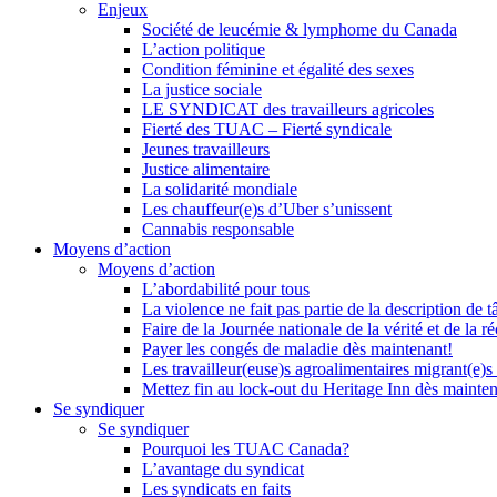
Enjeux
Société de leucémie & lymphome du Canada
L’action politique
Condition féminine et égalité des sexes
La justice sociale
LE SYNDICAT des travailleurs agricoles
Fierté des TUAC – Fierté syndicale
Jeunes travailleurs
Justice alimentaire
La solidarité mondiale
Les chauffeur(e)s d’Uber s’unissent
Cannabis responsable
Moyens d’action
Moyens d’action
L’abordabilité pour tous
La violence ne fait pas partie de la description de t
Faire de la Journée nationale de la vérité et de la ré
Payer les congés de maladie dès maintenant!
Les travailleur(euse)s agroalimentaires migrant(e)s
Mettez fin au lock-out du Heritage Inn dès mainte
Se syndiquer
Se syndiquer
Pourquoi les TUAC Canada?
L’avantage du syndicat
Les syndicats en faits