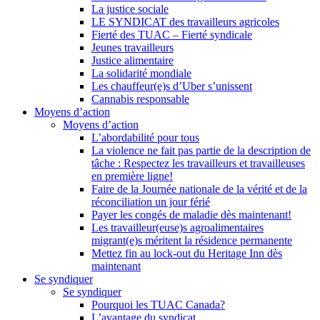
La justice sociale
LE SYNDICAT des travailleurs agricoles
Fierté des TUAC – Fierté syndicale
Jeunes travailleurs
Justice alimentaire
La solidarité mondiale
Les chauffeur(e)s d’Uber s’unissent
Cannabis responsable
Moyens d’action
Moyens d’action
L’abordabilité pour tous
La violence ne fait pas partie de la description de
tâche : Respectez les travailleurs et travailleuses
en première ligne!
Faire de la Journée nationale de la vérité et de la
réconciliation un jour férié
Payer les congés de maladie dès maintenant!
Les travailleur(euse)s agroalimentaires
migrant(e)s méritent la résidence permanente
Mettez fin au lock-out du Heritage Inn dès
maintenant
Se syndiquer
Se syndiquer
Pourquoi les TUAC Canada?
L’avantage du syndicat