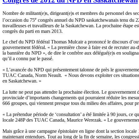
Nombre de militant(e)s, dirigeant(e)s et membres du personnel des s
e
l’occasion du 75
congrès annuel du NPD saskatchewanais tenu du 22 au 
travailleuses et travailleurs de la Saskatchewan. La prochaine étape 
congrès du parti en mars 2013.
Le chef du NPD fédéral Thomas Mulcair a prononcé le discours d’ouve
gouvernement fédéral. « La première chose à faire est de recruter au-del
la bannière du NPD », de dire le confrère aux délégué(e)s en souligna
qu’il a connu par le passé.
« L’avancée du NPD qui présentement talonne de près le gouvernement 
TUAC Canada, Norm Neault. « Nous devons exploiter ces situations pour
en Saskatchewan. »
La lutte ne peut pas attendre la prochaine élection. Le gouvernement 
provinciale d’importants changements qui pourraient réduire les mesure
666 groupes, qui viennent presque tous du milieu des affaires, pour p
« La prétendue période de ‘consultation’ a été limitée à 90 jours, ce qu
locale 248P des TUAC Canada, Maurice Werezak. « Le gouvernement du 
Mais grâce à une campagne épistolaire en ligne dont la section locale 
maintenant entendues. Tout au long de la fin de semaine, les congressi