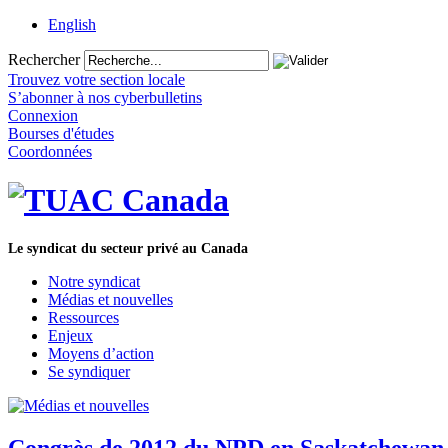
English
Rechercher
Trouvez votre section locale
S’abonner à nos cyberbulletins
Connexion
Bourses d'études
Coordonnées
Le syndicat du secteur privé au Canada
Notre syndicat
Médias et nouvelles
Ressources
Enjeux
Moyens d’action
Se syndiquer
Congrès de 2012 du NPD en Saskatchewan