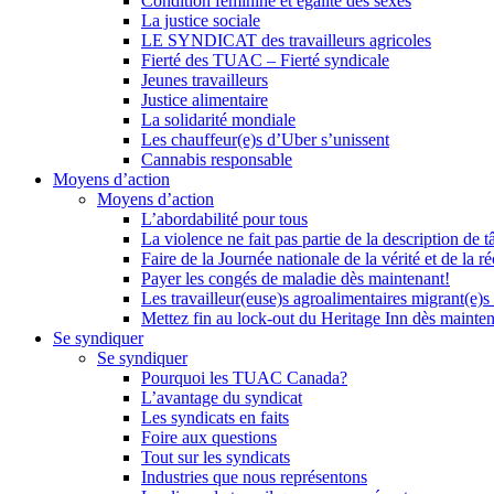
Condition féminine et égalité des sexes
La justice sociale
LE SYNDICAT des travailleurs agricoles
Fierté des TUAC – Fierté syndicale
Jeunes travailleurs
Justice alimentaire
La solidarité mondiale
Les chauffeur(e)s d’Uber s’unissent
Cannabis responsable
Moyens d’action
Moyens d’action
L’abordabilité pour tous
La violence ne fait pas partie de la description de t
Faire de la Journée nationale de la vérité et de la ré
Payer les congés de maladie dès maintenant!
Les travailleur(euse)s agroalimentaires migrant(e)s
Mettez fin au lock-out du Heritage Inn dès mainte
Se syndiquer
Se syndiquer
Pourquoi les TUAC Canada?
L’avantage du syndicat
Les syndicats en faits
Foire aux questions
Tout sur les syndicats
Industries que nous représentons