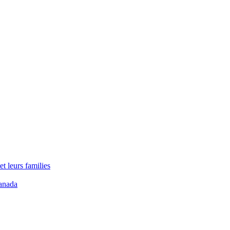
t leurs families
anada