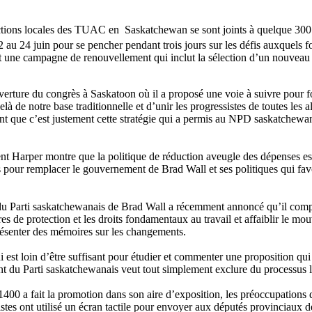
ections locales des TUAC en Saskatchewan se sont joints à quelque 300 
24 juin pour se pencher pendant trois jours sur les défis auxquels font
est une campagne de renouvellement qui inclut la sélection d’un nouveau
rture du congrès à Saskatoon où il a proposé une voie à suivre pour f
à de notre base traditionnelle et d’unir les progressistes de toutes les 
nt que c’est justement cette stratégie qui a permis au NPD saskatchewan
Harper montre que la politique de réduction aveugle des dépenses est i
 remplacer le gouvernement de Brad Wall et ses politiques qui favorisen
du Parti saskatchewanais de Brad Wall a récemment annoncé qu’il compte 
s de protection et les droits fondamentaux au travail et affaiblir le mo
résenter des mémoires sur les changements.
i est loin d’être suffisant pour étudier et commenter une proposition qui 
Parti saskatchewanais veut tout simplement exclure du processus les t
1400 a fait la promotion dans son aire d’exposition, les préoccupations
stes ont utilisé un écran tactile pour envoyer aux députés provinciaux 