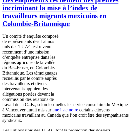
incriminant la mise à l’index de
travailleurs migrants mexicains en
Colombie-Britannique
Un
comité
d’enquête
composé
de
représentants
des Latinos
unis
des
TUAC
est
revenu
récemment
d’une
mission
d’enquête
entreprise
dans
les
régions
agricoles
de la
vallée
du Bas-Fraser, en
Colombie-
Britannique
. Les
témoignages
recueillis
par le
comité
auprès
des
travailleurs
et divers
intervenants
appuient
les
allégations
portées
devant
la
commission des relations de
travail de la
C.-B
.,
selon
lesquelles
le service
consulaire
du
Mexique
à
Vancouver
aurait
mis
sur
une
liste
noire
certains
citoyens
mexicains
travaillant
au Canada
que
l’on
croit
être
des
sympathisants
syndicaux
.
Les Latinos unis des TUAC font la promotion des dossiers