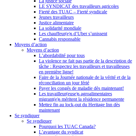
La justice sociale
LE SYNDICAT des travailleurs agricoles
Fierté des TUAC – Fierté syndicale
Jeunes travailleurs
Justice alimentaire
La solidarité mondiale
Les chauffeur(e)s d’Uber s’unissent
Cannabis responsable
Moyens d’action
Moyens d’action
L’abordabilité pour tous
La violence ne fait pas partie de la description de
tâche : Respectez les travailleurs et travailleuses
en première ligne!
Faire de la Journée nationale de la vérité et de la
réconciliation un jour férié
Payer les congés de maladie dès maintenant!
Les travailleur(euse)s agroalimentaires
migrant(e)s méritent la résidence permanente
Mettez fin au lock-out du Heritage Inn dès
maintenant
Se syndiquer
Se syndiquer
Pourquoi les TUAC Canada?
L’avantage du syndicat