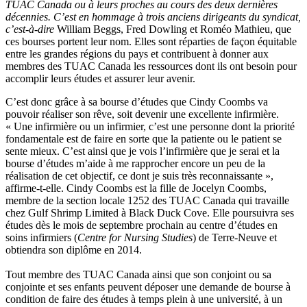
TUAC
Canada
ou
à
leurs
proches
au
cours
des
deux
dernières
décennies
.
C’est
en
hommage
à
trois
anciens
dirigeants
du
syndicat
,
c’est-à-dire
William
Beggs
, Fred Dowling et
Roméo
Mathieu,
que
ces
bourses
portent
leur
nom.
Elles
sont
réparties
de
façon
équitable
entre
les
grandes
régions
du pays et
contribuent
à
donner
aux
membres
des
TUAC
Canada les
ressources
dont
ils
ont
besoin
pour
accomplir
leurs
études
et
assurer
leur
avenir
.
C’est
donc
grâce
à
sa
bourse
d’études
que
Cindy
Coombs
va
pouvoir
réaliser
son
rêve
,
soit
devenir
une
excellente
infirmière
.
«
Une
infirmière
ou
un
infirmier
,
c’est
une
personne
dont
la
priorité
fondamentale
est
de faire en
sorte
que
la
patiente
ou
le patient se
sente
mieux
.
C’est
ainsi
que
je
vois
l’infirmière
que
je
serai
et la
bourse
d’études
m’aide
à
me
rapprocher
encore un
peu
de la
réalisation
de
cet
objectif
,
ce
dont
je
suis
très
reconnaissante
»,
affirme-t-elle
. Cindy
Coombs
est
la
fille
de Jocelyn
Coombs
,
membre
de la section locale 1252 des
TUAC
Canada qui
travaille
chez
Gulf Shrimp Limited
à
Black Duck Cove. Elle
poursuivra
ses
études
dès
le
mois
de
septembre
prochain
au
centre
d’études
en
soins
infirmiers
(
Centre for Nursing Studies
) de
Terre-Neuve
et
obtiendra
son
diplôme
en 2014.
Tout
membre
des
TUAC
Canada
ainsi
que
son conjoint
ou
sa
conjointe
et
ses
enfants
peuvent
déposer
une
demande
de bourse
à
condition de faire des
études
à
temps
plein
à
une
université
,
à
un