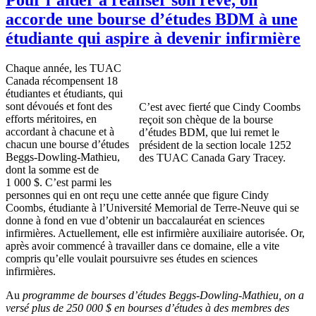
accorde une bourse d’études BDM à une
étudiante qui aspire à devenir infirmière
Chaque
année
, les
TUAC
Canada
récompensent
18
étudiantes
et
étudiants
, qui
sont
dévoués
et font des
C’est
avec
fierté
que
Cindy
Coombs
efforts
méritoires
, en
reçoit
son
chèque
de la bourse
accordant
à
chacune
et
à
d’études
BDM
,
que
lui
remet
le
chacun
une
bourse
d’études
président
de la section locale 1252
Beggs-Dowling-Mathieu
,
des
TUAC
Canada Gary Tracey.
dont
la
somme
est
de
1 000 $.
C’est
parmi
les
personnes
qui en
ont
reçu
une
cette
année
que
figure Cindy
Coombs
,
étudiante
à
l’Université
Memorial de
Terre-Neuve
qui se
donne
à
fond en
vue
d’obtenir
un
baccalauréat
en sciences
infirmières
.
Actuellement
,
elle
est
infirmière
auxiliaire
autorisée
. Or,
après
avoir
commencé
à
travailler
dans
ce
domaine
,
elle
a
vite
compris
qu’elle
voulait
poursuivre
ses
études
en sciences
infirmières
.
Au
programme
de
bourses
d’études
Beggs-Dowling-Mathieu
, on a
versé
plus de 250 000 $ en
bourses
d’études
à
des
membres
des