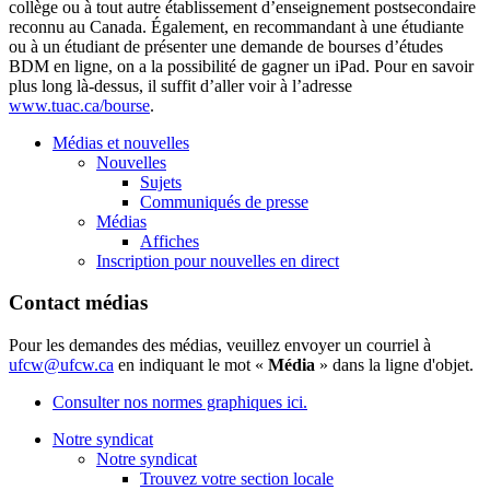
collège
ou
à
tout
autre
établissement
d’enseignement
postsecondaire
reconnu
au Canada.
Également
, en
recommandant
à
une
étudiante
ou
à
un
étudiant
de
présenter
une
demande
de
bourses
d’études
BDM
en
ligne
, on a la
possibilité
de
gagner
un iPad. Pour en savoir
plus long
là-dessus
,
il
suffit
d’aller
voir
à
l’adresse
www.tuac.ca/bourse
.
Médias et nouvelles
Nouvelles
Sujets
Communiqués de presse
Médias
Affiches
Inscription pour nouvelles en direct
Contact médias
Pour les demandes des médias, veuillez envoyer un courriel à
ufcw@ufcw.ca
en indiquant le mot «
Média
» dans la ligne d'objet.
Consulter nos normes graphiques ici.
Notre syndicat
Notre syndicat
Trouvez votre section locale