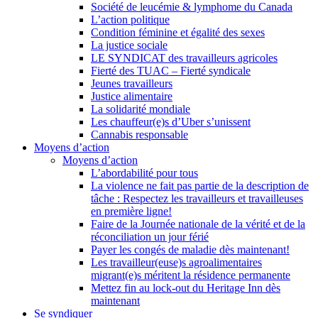
Société de leucémie & lymphome du Canada
L’action politique
Condition féminine et égalité des sexes
La justice sociale
LE SYNDICAT des travailleurs agricoles
Fierté des TUAC – Fierté syndicale
Jeunes travailleurs
Justice alimentaire
La solidarité mondiale
Les chauffeur(e)s d’Uber s’unissent
Cannabis responsable
Moyens d’action
Moyens d’action
L’abordabilité pour tous
La violence ne fait pas partie de la description de
tâche : Respectez les travailleurs et travailleuses
en première ligne!
Faire de la Journée nationale de la vérité et de la
réconciliation un jour férié
Payer les congés de maladie dès maintenant!
Les travailleur(euse)s agroalimentaires
migrant(e)s méritent la résidence permanente
Mettez fin au lock-out du Heritage Inn dès
maintenant
Se syndiquer