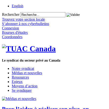
English
Rechercher
Trouvez votre section locale
S’abonner à nos cyberbulletins
Connexion
Bourses d'études
Coordonnées
Le syndicat du secteur privé au Canada
Notre syndicat
Médias et nouvelles
Ressources
Enjeux
Moyens d’action
Se syndiquer
Pour l’aider à réaliser son rêve, on