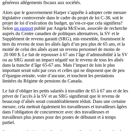
généreux
allégements
fiscaux
aux
sociétés
.
Alors
que
le
gouvernement
Harper
s’apprête
à
adopter
cette
mesure
législative
controversée
dans
le cadre du
projet
de
loi
C-38,
soit
le
projet
de
loi
d’exécution
du budget,
qu’est-ce-que
cela
signifiera
?
Selon
un rapport
publié
par Angela
McEwan
,
associée
de
recherche
auprès
du Centre
canadien
de
politiques
alternatives, la
SV
et le
Supplément
de
revenu
garanti
(
SRG
),
mis
ensemble,
fournissent
le
tiers du
revenu
de
tous
les
aînés
âgés
d’un
peu
plus de 65
ans
, et la
moitié
de
celui
des
aînés
ayant
un
revenu
personnel de
moins
de
20 000 $. Le fait de
repousser
à
67
ans
l’âge
d’admissibilité
à
la
SV
ou
au
SRG
aurait
un impact
négatif
sur
le
revenu
de
tous
les
aînés
dans
la
tranche
d’âge
65-67
ans
.
Mais
l’impact
de loin le plus
important
serait
subi
par
ceux
et
celles
qui ne
disposent
que
de
peu
d’épargne-retraite
,
voire
d’aucune
, et
touchent
les
prestations
limitées
du
Régime
de pensions du Canada.
Le fait
d’obliger
les
petits
salariés
à
travailler
de 65
à
67
ans
et de les
priver
de
l’accès
à
la
SV
et au
SRG
signifierait
que
le
revenu
de
beaucoup
d’aînés
serait
considérablement
réduit
.
Dans
une
certaine
mesure
,
cela
mettrait
également
les
travailleuses
et
travailleurs
âgées
dans
l’obligation
de
concurrencer
avec
des
travailleuses
et
travailleurs
plus
jeunes
pour des
postes
de
débutant
et
à
temps
partiel
.