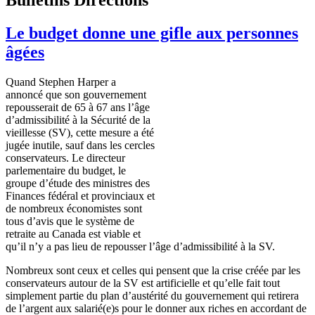
Le budget donne une gifle aux personnes
âgées
Quand
Stephen Harper a
annoncé
que
son
gouvernement
repousserait
de 65
à
67
ans
l’âge
d’admissibilité
à
la
Sécurité
de la
vieillesse
(
SV
),
cette
mesure
a
été
jugée
inutile,
sauf
dans
les
cercles
conservateurs
. Le
directeur
parlementaire
du budget, le
groupe
d’étude
des
ministres
des
Finances
fédéral
et
provinciaux
et
de
nombreux
économistes
sont
tous
d’avis
que
le
système
de
retraite
au Canada
est
viable et
qu’il
n’y
a pas lieu de
repousser
l’âge
d’admissibilité
à
la
SV
.
Nombreux
sont
ceux
et
celles
qui
pensent
que
la
crise
créée
par les
conservateurs
autour
de la
SV
est
artificielle
et
qu’elle
fait tout
simplement
partie
du plan
d’austérité
du
gouvernement
qui
retirera
de
l’argent
aux
salarié
(e)s pour le
donner
aux riches en accordant de