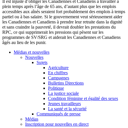
Il
est
injuste
d’obliger
les
Canadiennes
et
Canadiens
à
travailler
à
plein
temps
après
l’âge
de 65
ans
,
d’autant
plus
que
les
emplois
accessibles
aux
aînés
seraient
fort
probablement
des
emplois
à
temps
partiel
ou
à
bas
salaire
. Si le
gouvernement
veut
sérieusement
aider
les
Canadiennes
et
Canadiens
à
prendre
leur
retraite
dans
la
dignité
et sans
craindre
la
pauvreté
,
il
devrait
doubler les
prestations
du
RPC,
ce
qui
supprimerait
les
pressions
qui
pèsent
sur
les
programmes
de
SV
/
SRG
et
aiderait
les
Canadiennes
et
Canadiens
âgés
au lieu de les
punir
.
Médias et nouvelles
Nouvelles
Sujets
Agriculture
En chiffres
Campagnes
Bulletins Directions
Politique
La justice sociale
Condition féminine et égalité des sexes
Jeunes travailleurs
La santé et la sécurité
Communiqués de presse
Médias
Inscription pour nouvelles en direct