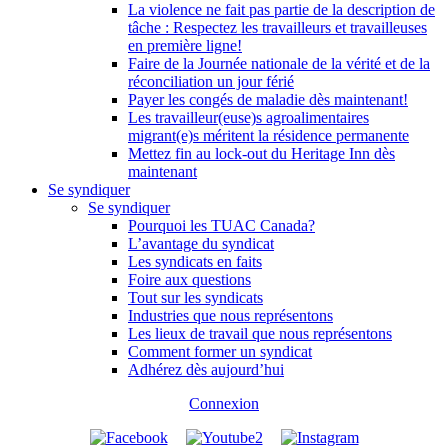
La violence ne fait pas partie de la description de
tâche : Respectez les travailleurs et travailleuses
en première ligne!
Faire de la Journée nationale de la vérité et de la
réconciliation un jour férié
Payer les congés de maladie dès maintenant!
Les travailleur(euse)s agroalimentaires
migrant(e)s méritent la résidence permanente
Mettez fin au lock-out du Heritage Inn dès
maintenant
Se syndiquer
Se syndiquer
Pourquoi les TUAC Canada?
L’avantage du syndicat
Les syndicats en faits
Foire aux questions
Tout sur les syndicats
Industries que nous représentons
Les lieux de travail que nous représentons
Comment former un syndicat
Adhérez dès aujourd’hui
Connexion