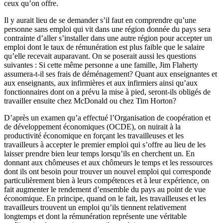
ceux
qu’on
offre
.
Il y
aurait
lieu de se demander
s’il
faut
en
comprendre
qu’une
personne
sans
emploi
qui
vit
dans
une
région
donnée
du pays sera
contrainte
d’aller
s’installer
dans
une
autre
région
pour
accepter
un
emploi
dont
le
taux
de
rémunération
est
plus
faible
que
le
salaire
qu’elle
recevait
auparavant
. On se
poserait
aussi
les questions
suivantes
: Si
cette
même
personne
a
une
famille
, Jim Flaherty
assumera-t-il
ses
frais
de
déménagement
?
Quant
aux
enseignantes
et
aux
enseignants
, aux
infirmières
et aux
infirmiers
ainsi
qu’aux
fonctionnaires
dont
on a
prévu
la
mise
à
pied,
seront-ils
obligés
de
travailler
ensuite
chez
McDonald
ou
chez
Tim Horton?
D’après
un
examen
qu’a
effectué
l’Organisation
de
coopération
et
de
développement
économiques
(
OCDE
), on
nuirait
à
la
productivité
économique
en
forçant
les
travailleuses
et les
travailleurs
à
accepter
le premier
emploi
qui
s’offre
au lieu de les
laisser
prendre
bien
leur
temps
lorsqu’ils
en
cherchent
un. En
donnant
aux
chômeuses
et aux
chômeurs
le temps et les
ressources
dont
ils
ont
besoin
pour
trouver
un
nouvel
emploi
qui
corresponde
particulièrement
bien
à
leurs
compétences
et
à
leur
expérience
, on
fait
augmenter
le
rendement
d’ensemble
du pays au point de
vue
économique
. En
principe
,
quand
on le fait, les
travailleuses
et les
travailleurs
trouvent
un
emploi
qu’ils
tiennent
relativement
longtemps
et
dont
la
rémunération
représente
une
véritable