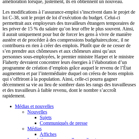
amélioration
lorsque
,
justement
,
ils
en
obtiennent
un nouveau.
Les modifications
à
l’assurance-emploi
s’inscrivent
dans
le
projet
de
loi
C-38,
soit
le
projet
de
loi
d’exécution
du budget.
Celui-ci
permettrait
aux
employeurs
des
travailleurs
étrangers
temporaires
de
les
priver
de 15 % du
salaire
qu’on
leur
offre
le plus
souvent
.
Ainsi
,
il
aurait
uniquement
pour but de forcer les
gens
à
vivre de
manière
austère
et de
procéder
à
des compressions
budgétaires
;
donc
,
il
ne
contribuera
en
rien
à
créer
des
emplois
.
Plutôt
que
de ne
cesser
de
s’en
prendre
aux
chômeuses
et aux
chômeurs
ainsi
qu’aux
personnes
sous-employées
, le premier
ministre
Harper et le
ministre
Flaherty
devraient
concentrer
leurs
énergies
à
l’élaboration
d’un
programme
de
création
d’emplois
grâce
auquel
le
revenu
de
l’État
augmentera
et par
l’intermédiaire
duquel
on
créera
de
bons
emplois
qui
s’offriront
à
la population.
Ainsi
,
celle-ci
pourra
gagner
décemment
sa
vie au lieu de
sombrer
dans
les
rangs
des
travailleuses
et des
travailleurs
à
faible
revenu
,
dont
le
nombre
s’accroît
rapidement
.
Médias et nouvelles
Nouvelles
Sujets
Communiqués de presse
Médias
Affiches