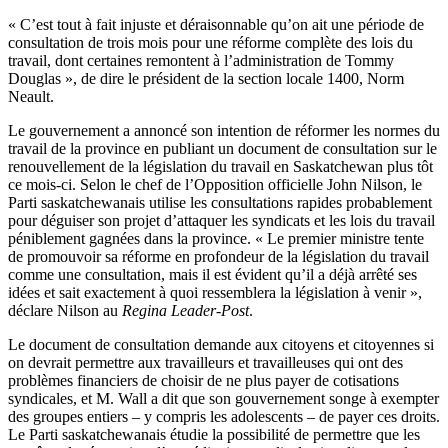
«
C’est
tout
à
fait
injuste
et
déraisonnable
qu’on
ait
une
période
de
consultation de
trois
mois
pour
une
réforme
complète
des
lois
du
travail,
dont
certaines
remontent
à
l’administration
de Tommy
Douglas », de dire le
président
de la section locale 1400, Norm
Neault
.
Le
gouvernement
a
annoncé
son intention de
réformer
les
normes
du
travail de la province en
publiant
un document de consultation
sur
le
renouvellement
de la
législation
du travail en Saskatchewan plus
tôt
ce
mois-ci
.
Selon
le chef de
l’Opposition
officielle
John
Nilson
, le
Parti
saskatchewanais
utilise
les consultations
rapides
probablement
pour
déguiser
son
projet
d’attaquer
les
syndicats
et les
lois
du travail
péniblement
gagnées
dans
la province. « Le premier
ministre
tente
de
promouvoir
sa
réforme
en
profondeur
de la
législation
du travail
comme
une
consultation,
mais
il
est
évident
qu’il
a
déjà
arrêté
ses
idées
et
sait
exactement
à
quoi
ressemblera
la
législation
à
venir
»,
déclare
Nilson
au
Regina Leader-Post
.
Le document de consultation
demande
aux
citoyens
et
citoyennes
si
on
devrait
permettre
aux
travailleurs
et
travailleuses
qui
ont
des
problèmes
financiers de
choisir
de ne plus payer de
cotisations
syndicales
, et M. Wall a
dit
que
son
gouvernement
songe
à
exempter
des
groupes
entiers
– y
compris
les adolescents – de payer
ces
droits
.
Le
Parti
saskatchewanais
étudie
la
possibilité
de
permettre
que
les