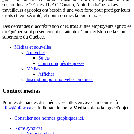
section locale 501 des
TUAC
Canada, Alain
Lachaîne
. « Les
travailleurs
agricoles
ont
besoin
d’une
voix
forte pour
protéger
leurs
droits
et
leur
sécurité
, et
nous
sommes
là
pour
eux
. »
Des
demandes
d’accréditation
chez
trois
autres
employeurs
agricoles
du
Québec
sont
présentement
en
attente
d’une
décision
de la
Cour
supérieure
du
Québec
.
Médias et nouvelles
Nouvelles
Sujets
Communiqués de presse
Médias
Affiches
Inscription pour nouvelles en direct
Contact médias
Pour les demandes des médias, veuillez envoyer un courriel à
ufcw@ufcw.ca
en indiquant le mot «
Média
» dans la ligne d'objet.
Consulter nos normes graphiques ici.
Notre syndicat
Notre syndicat