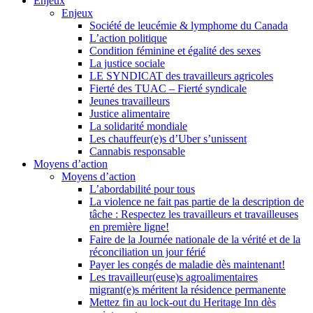
Enjeux
Enjeux
Société de leucémie & lymphome du Canada
L’action politique
Condition féminine et égalité des sexes
La justice sociale
LE SYNDICAT des travailleurs agricoles
Fierté des TUAC – Fierté syndicale
Jeunes travailleurs
Justice alimentaire
La solidarité mondiale
Les chauffeur(e)s d’Uber s’unissent
Cannabis responsable
Moyens d’action
Moyens d’action
L’abordabilité pour tous
La violence ne fait pas partie de la description de
tâche : Respectez les travailleurs et travailleuses
en première ligne!
Faire de la Journée nationale de la vérité et de la
réconciliation un jour férié
Payer les congés de maladie dès maintenant!
Les travailleur(euse)s agroalimentaires
migrant(e)s méritent la résidence permanente
Mettez fin au lock-out du Heritage Inn dès