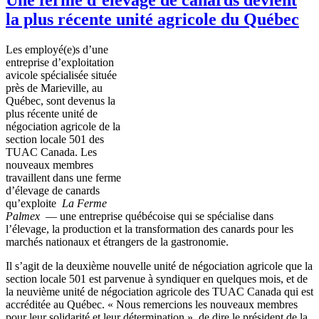
la plus récente unité agricole du Québec
Les
employé
(e)s
d’une
entreprise
d’exploitation
avicole
spécialisée
située
près
de
Marieville
, au
Québec
,
sont
devenus
la
plus
récente
unité
de
négociation
agricole
de la
section locale 501 des
TUAC
Canada. Les
nouveaux
membres
travaillent
dans
une
ferme
d’élevage
de canards
qu’exploite
La
Ferme
Palmex
—
une
entreprise
québécoise
qui se
spécialise
dans
l’élevage
, la production et la transformation des canards pour les
marchés
nationaux
et
étrangers
de la
gastronomie
.
Il
s’agit
de la
deuxième
nouvelle
unité
de
négociation
agricole
que
la
section locale 501
est
parvenue
à
syndiquer
en
quelques
mois
, et de
la
neuvième
unité
de
négociation
agricole
des
TUAC
Canada qui
est
accréditée
au
Québec
. «
Nous
remercions
les nouveaux
membres
pour
leur
solidarité
et
leur
détermination
», de dire le
président
de la