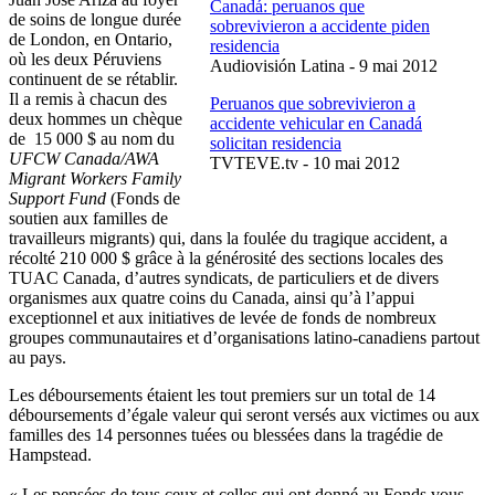
Canadá: peruanos que
de soins de longue durée
sobrevivieron a accidente piden
de London, en Ontario,
residencia
où les deux Péruviens
Audiovisión Latina - 9 mai 2012
continuent de se rétablir.
Il a remis à chacun des
Peruanos que sobrevivieron a
deux hommes un chèque
accidente vehicular en Canadá
de 15 000 $ au nom du
solicitan residencia
UFCW Canada/AWA
TVTEVE.tv - 10 mai 2012
Migrant Workers Family
Support Fund
(Fonds de
soutien aux familles de
travailleurs migrants) qui, dans la foulée du tragique accident, a
récolté 210 000 $ grâce à la générosité des sections locales des
TUAC Canada, d’autres syndicats, de particuliers et de divers
organismes aux quatre coins du Canada, ainsi qu’à l’appui
exceptionnel et aux initiatives de levée de fonds de nombreux
groupes communautaires et d’organisations latino-canadiens partout
au pays.
Les déboursements étaient les tout premiers sur un total de 14
déboursements d’égale valeur qui seront versés aux victimes ou aux
familles des 14 personnes tuées ou blessées dans la tragédie de
Hampstead.
« Les pensées de tous ceux et celles qui ont donné au Fonds vous