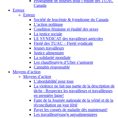
Programme de bourses pour l’équité des TUAC
Canada
Enjeux
Enjeux
Société de leucémie & lymphome du Canada
L’action politique
Condition féminine et égalité des sexes
La justice sociale
LE SYNDICAT des travailleurs agricoles
Fierté des TUAC – Fierté syndicale
Jeunes travailleurs
Justice alimentaire
La solidarité mondiale
Les chauffeur(e)s d’Uber s’unissent
Cannabis responsable
Moyens d’action
Moyens d’action
L’abordabilité pour tous
La violence ne fait pas partie de la description de
tâche : Respectez les travailleurs et travailleuses
en première ligne!
Faire de la Journée nationale de la vérité et de la
réconciliation un jour férié
Payer les congés de maladie dès maintenant!
Les travailleur(euse)s agroalimentaires