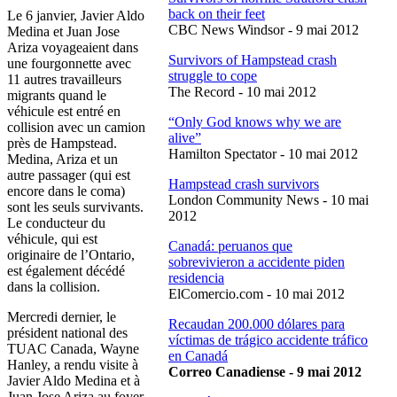
back on their feet
Le 6 janvier, Javier Aldo
CBC News Windsor - 9 mai 2012
Medina et Juan Jose
Ariza voyageaient dans
Survivors of Hampstead crash
une fourgonnette avec
struggle to cope
11 autres travailleurs
The Record - 10 mai 2012
migrants quand le
véhicule est entré en
“Only God knows why we are
collision avec un camion
alive”
près de Hampstead.
Hamilton Spectator - 10 mai 2012
Medina, Ariza et un
autre passager (qui est
Hampstead crash survivors
encore dans le coma)
London Community News - 10 mai
sont les seuls survivants.
2012
Le conducteur du
véhicule, qui est
Canadá: peruanos que
originaire de l’Ontario,
sobrevivieron a accidente piden
est également décédé
residencia
dans la collision.
ElComercio.com - 10 mai 2012
Mercredi dernier, le
Recaudan 200.000 dólares para
président national des
víctimas de trágico accidente tráfico
TUAC Canada, Wayne
en Canadá
Hanley, a rendu visite à
Correo Canadiense - 9 mai 2012
Javier Aldo Medina et à
Juan Jose Ariza au foyer