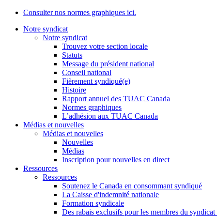
Consulter nos normes graphiques ici.
Notre syndicat
Notre syndicat
Trouvez votre section locale
Statuts
Message du président national
Conseil national
Fièrement syndiqué(e)
Histoire
Rapport annuel des TUAC Canada
Normes graphiques
L’adhésion aux TUAC Canada
Médias et nouvelles
Médias et nouvelles
Nouvelles
Médias
Inscription pour nouvelles en direct
Ressources
Ressources
Soutenez le Canada en consommant syndiqué
La Caisse d'indemnité nationale
Formation syndicale
Des rabais exclusifs pour les membres du syndicat e