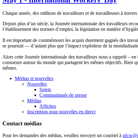
Chaque
année
, des millions de
travailleurs
et de
travailleuses
à
travers
Depuis
plus
d’un
siècle
, la
Journée
internationale
des
travailleurs
reco
l’établissement
des
normes
d’emploi
, la
législation
en
matière
d’hygiè
Il
est
important de
commémorer
les
acquis
durement
gagnés
des
travai
se
poursuit
—
d’autant
plus
que
l’impact
exploiteur
de la
mondialisati
Alors
cette
Journée
internationale
des
travailleurs
nous
a
rappelé
– en
consoeurs
autour
du
monde
qui
partagent
les
mêmes
objectifs
. Bien
q
mêmes
.
Médias et nouvelles
Nouvelles
Sujets
Communiqués de presse
Médias
Affiches
Inscription pour nouvelles en direct
Contact médias
Pour les demandes des médias, veuillez envoyer un courriel à
ufcw@u