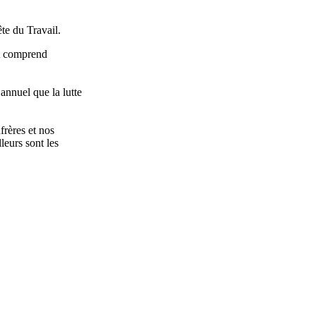
ête
du Travail.
t
comprend
l
annuel
que
la
lutte
frères
et nos
lleurs
sont
les