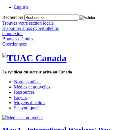
English
Rechercher
Trouvez votre section locale
S’abonner à nos cyberbulletins
Connexion
Bourses d'études
Coordonnées
Le syndicat du secteur privé au Canada
Notre syndicat
Médias et nouvelles
Ressources
Enjeux
Moyens d’action
Se syndiquer
May 1 - International Workers' Day