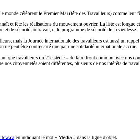
le
monde
célèbrent
le Premier Mai (
fête
des
Travailleurs
)
comme
leur
f
nnaît
et
fête
les
réalisations
du
mouvement
ouvrier
. La
liste
est
longue
e
ne
et de
sécurité
au travail, et le
programme
de
sécurité
de la
vieillesse
.
lleurs
,
mais
la
Journée
internationale
des
travailleurs
est
aussi
un rappe
on
ne
peut
être
contrecarré
que
par
une
solidarité
internationale
accrue.
tant
que
travailleurs
du
21e
siècle
– de faire front
commun
avec
nos
con
ue
nos
citoyennetés
soient
différentes
,
plusieurs
de nos
intérêts
de
travai
fcw.ca
en indiquant le mot «
Média
» dans la ligne d'objet.