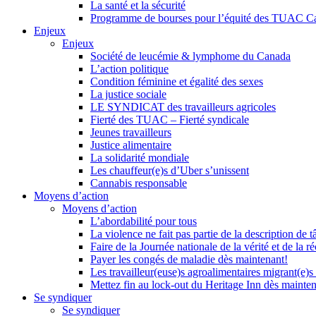
La santé et la sécurité
Programme de bourses pour l’équité des TUAC C
Enjeux
Enjeux
Société de leucémie & lymphome du Canada
L’action politique
Condition féminine et égalité des sexes
La justice sociale
LE SYNDICAT des travailleurs agricoles
Fierté des TUAC – Fierté syndicale
Jeunes travailleurs
Justice alimentaire
La solidarité mondiale
Les chauffeur(e)s d’Uber s’unissent
Cannabis responsable
Moyens d’action
Moyens d’action
L’abordabilité pour tous
La violence ne fait pas partie de la description de t
Faire de la Journée nationale de la vérité et de la ré
Payer les congés de maladie dès maintenant!
Les travailleur(euse)s agroalimentaires migrant(e)s
Mettez fin au lock-out du Heritage Inn dès mainte
Se syndiquer
Se syndiquer