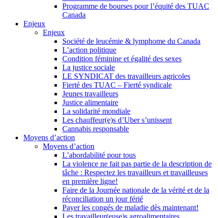
Programme de bourses pour l’équité des TUAC
Canada
Enjeux
Enjeux
Société de leucémie & lymphome du Canada
L’action politique
Condition féminine et égalité des sexes
La justice sociale
LE SYNDICAT des travailleurs agricoles
Fierté des TUAC – Fierté syndicale
Jeunes travailleurs
Justice alimentaire
La solidarité mondiale
Les chauffeur(e)s d’Uber s’unissent
Cannabis responsable
Moyens d’action
Moyens d’action
L’abordabilité pour tous
La violence ne fait pas partie de la description de
tâche : Respectez les travailleurs et travailleuses
en première ligne!
Faire de la Journée nationale de la vérité et de la
réconciliation un jour férié
Payer les congés de maladie dès maintenant!
Les travailleur(euse)s agroalimentaires