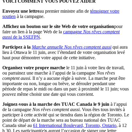
VOICI COMMENT VOUS POUVEZ AIDER
Envoyez une lettre
au premier ministre afin de
témoigner votre
soutien
à la campagne.
Affichez un bouton sur le site Web de votre organisation
pour
faire un lien à la page Web de la
campagne
Nos rêves comptent
aussi
de la SSEFPN
.
Participez à la
Marche annuelle Nos rêves comptent aussi
qui aura
lieu à Ottawa le 11 juin, avec l’étendard de votre organisation levé
haut pour démontrer votre appui de cette initiative.
Organisez votre propre marche
le 11 juin à votre lieu de travail,
ou parrainez une marche à l’appui de la campagne
Nos rêves
comptent aussi
. Il n’y a aucune règle à suivre. La marche peut être
importante ou non, longue ou brève, se dérouler pendant une
période de repas le midi ou dans un parc à proximité le 11 juin; vous
pouvez même choisir une date qui vous convient.
Joignez-vous à la marche des TUAC Canada le 9 juin
à l’appui
de la campagne
Nos rêves comptent aussi
. Vous êtes tous invités à
participer à cette activité qui se tiendra dans la région de Toronto. Le
point de départ de la marche sera au bureau national des TUAC
Canada situé au
61 International Boulevard, Toronto, Ontario
, à 12
h 30. Les participant(e)s auront l’occasion de signer une lettre