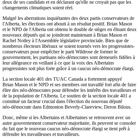
deux
de
ses
candidats
et en
déclarant
qu'elle
ne
croyait
pas
que
les
changements
climatiques
soient
réel
.
Malgré
les aberrations
inquiétantes
des
deux
partis
conservateurs
de
l'Alberta
, les
élections
ont
abouti
à
un
résultat
positif
. Brian Mason
et le
NPD
de
l'Alberta
ont
obtenu
le double de
sièges
en
élisant
deux
nouveaux
députés
qui se
joindront
maintenant
à
Brian Mason et
Rachel
Notley
à
l'Assemblée
législative
provinciale
. Bien
que
de
nombreux
électeurs
libéraux
se
soient
tournés
vers
les
progressistes-
conservateurs
pour
empêcher
le
parti
Wildrose
de former le
gouvernement
, les partisans
néo-démocrates
sont
demeurés
fidèles
à
leur
allégeance
en
veillant
à
ce
que
la
voix
des
Albertains
progressistes
soit
plus forte
grâce
à
un caucus
néo-démocrate
élargi
.
La section locale 401 des
TUAC
Canada a
fortement
appuyé
Brian Mason et le
NPD
et
ses
membres
ont
travaillé
fort
afin
de faire
élire
des
néo-démocrates
pour
défendre
les
intérêts
des
travailleurs
et
de la population de
l'Alberta
. Le
soutien
de la section locale 401 a
constitué
un
facteur
crucial
dans
l'élection
du nouveau
député
néo‑démocrate
dans
Edmonton
Beverly-Clareview
,
Deron
Bilous
.
Donc
,
même
si
les
Albertains
et
Albertaines
se
retrouvent
avec
un
autre
gouvernement
conservateur
majoritaire
,
ils
peuvent
se consoler
du fait
que
le nouveau caucus
néo-démocrate
élargi
se
tient
prêt
à
défendre
les
travailleuses
et
travailleurs
.