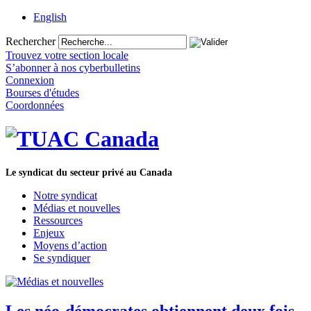
English
Rechercher
Trouvez votre section locale
S’abonner à nos cyberbulletins
Connexion
Bourses d'études
Coordonnées
Le syndicat du secteur privé au Canada
Notre syndicat
Médias et nouvelles
Ressources
Enjeux
Moyens d’action
Se syndiquer
Les néo-démocrates obtiennent deux fois