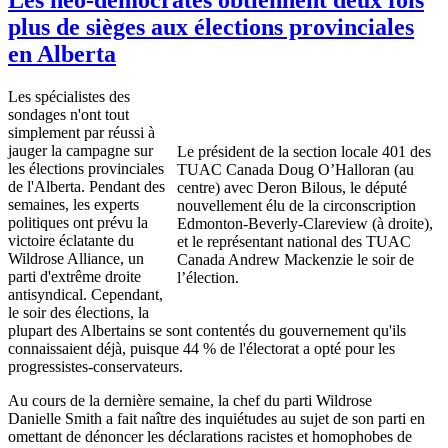
plus de sièges aux élections provinciales
en Alberta
Les
spécialistes
des
sondages
n'ont
tout
simplement
par
réussi
à
jauger
la
campagne
sur
Le
président
de la section locale 401 des
les
élections
provinciales
TUAC
Canada Doug
O’Halloran
(au
de
l'Alberta
. Pendant des
centre
)
avec
Deron
Bilous
, le
député
semaines
, les experts
nouvellement
élu
de la
circonscription
politiques
ont
prévu
la
Edmonton-Beverly-Clareview
(
à
droite
),
victoire
éclatante
du
et le
représentant
national des
TUAC
Wildrose
Alliance, un
Canada Andrew Mackenzie le
soir
de
parti
d'extrême
droite
l’élection
.
antisyndical
.
Cependant
,
le
soir
des
élections
, la
plupart
des
Albertains
se
sont
contentés
du
gouvernement
qu'ils
connaissaient
déjà
,
puisque
44 % de
l'électorat
a
opté
pour les
progressistes-conservateurs
.
Au
cours
de la
dernière
semaine
, la chef du
parti
Wildrose
Danielle Smith a fait
naître
des
inquiétudes
au
sujet
de son
parti
en
omettant
de
dénoncer
les
déclarations
racistes
et homophobes de