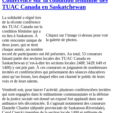
TUAC Canada en Saskatchewan
La solidarité a régné lors
de la récente conférence
des TUAC Canada sur la
condition féminine qui a
Cliquez sur l’image ci-dessus pour voir
eu lieu à Saskatoon. À
la galerie de photos.
cette rencontre unique de
deux jours, qui se tient
chaque année, un nombre
record de participantes ont été présentes. Au total, 53 consœurs
faisant partie des sections locales des TUAC Canada en
Saskatchewan (c’est-à-dire les sections locales 248P, 342P, 649 et
1400) y ont pris part. À ces consœurs se joignaient de nombreuses
invitées et conférencières qui présentaient des séances éducatives
ainsi qu’un forum, lors duquel elles ont charmé le public de leurs
voix et de leurs talents.
Vendredi soir, pour lancer l’activité, plusieurs conférencières invitées
qui sont engagées dans le militantisme communautaire et la défense
de la justice sociale ont donné un exposé fort applaudi dans une
ambiance très décontractée. Il s’agissait notamment des consœurs
Danielle Chartier (députée provinciale de Saskatoon-Riversdale),
Carol Cisecki (membre de la section locale 1400 et militante de