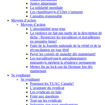
Justice alimentaire
La solidarité mondiale
Les chauffeur(e)s d’Uber s’unissent
Cannabis responsable
Moyens d’action
Moyens d’action
L’abordabilité pour tous
La violence ne fait pas partie de la description de
tâche : Respectez les travailleurs et travailleuses
en première ligne!
Faire de la Journée nationale de la vérité et de la
réconciliation un jour férié
Payer les congés de maladie dès maintenant!
Les travailleur(euse)s agroalimentaires
migrant(e)s méritent la résidence permanente
Mettez fin au lock-out du Heritage Inn dès
maintenant
Se syndiquer
Se syndiquer
Pourquoi les TUAC Canada?
L’avantage du syndicat
Les syndicats en faits
Foire aux questions
Tout sur les syndicats
Industries que nous représentons