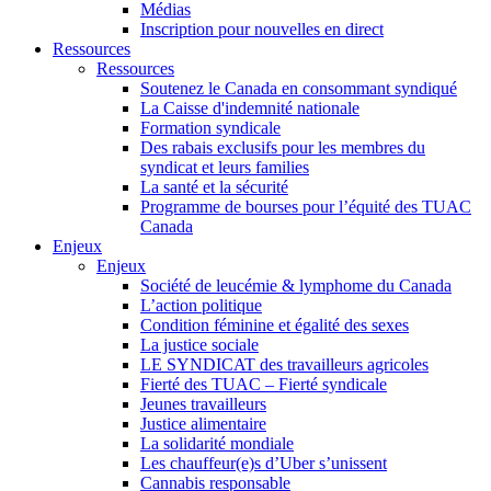
Médias
Inscription pour nouvelles en direct
Ressources
Ressources
Soutenez le Canada en consommant syndiqué
La Caisse d'indemnité nationale
Formation syndicale
Des rabais exclusifs pour les membres du
syndicat et leurs families
La santé et la sécurité
Programme de bourses pour l’équité des TUAC
Canada
Enjeux
Enjeux
Société de leucémie & lymphome du Canada
L’action politique
Condition féminine et égalité des sexes
La justice sociale
LE SYNDICAT des travailleurs agricoles
Fierté des TUAC – Fierté syndicale
Jeunes travailleurs
Justice alimentaire
La solidarité mondiale
Les chauffeur(e)s d’Uber s’unissent
Cannabis responsable