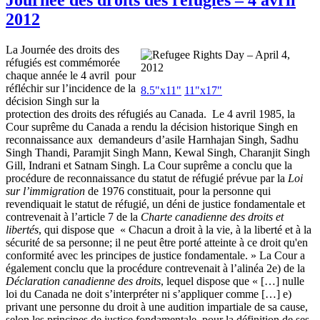
2012
La
Journée
des
droits
des
réfugiés
est
commémorée
chaque
année
le 4
avril
pour
réfléchir
sur
l’incidence
de la
8.5"
x11
"
11"
x17
"
décision
Singh
sur
la
protection des
droits
des
réfugiés
au Canada. Le 4
avril
1985, la
Cour
suprême
du Canada a
rendu
la
décision
historique
Singh en
reconnaissance aux
demandeurs
d’asile
Harnhajan
Singh,
Sadhu
Singh
Thandi
,
Paramjit
Singh Mann,
Kewal
Singh,
Charanjit
Singh
Gill,
Indrani
et
Satnam
Singh. La
Cour
suprême
a
conclu
que
la
procédure
de reconnaissance du
statut
de
réfugié
prévue
par la
Loi
sur
l’immigration
de 1976
constituait
, pour la
personne
qui
revendiquait
le
statut
de
réfugié
, un
déni
de justice
fondamentale
et
contrevenait
à
l’article
7 de la
Charte
canadienne
des
droits
et
libertés
, qui dispose
que
«
Chacun
a
droit
à
la vie,
à
la
liberté
et
à
la
sécurité
de
sa
personne
;
il
ne
peut
être
porté
atteinte
à
ce
droit
qu'en
conformité
avec
les
principes
de justice
fondamentale
. » La
Cour
a
également
conclu
que
la
procédure
contrevenait
à
l’alinéa
2e
) de la
Déclaration
canadienne
des
droits
,
lequel
dispose
que
« […]
nulle
loi
du Canada ne
doit
s’interpréter
ni
s’appliquer
comme
[…] e)
privant
une
personne
du
droit
à
une
audition
impartiale
de
sa
cause,
selon
les
principes
de justice
fondamentale
, pour la
définition
de
ses