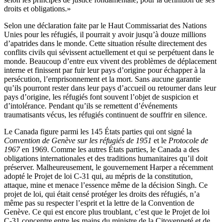
droits
et obligations.»
Selon
une
déclaration
faite
par le
Haut
Commissariat des Nations
Unies
pour les
réfugiés
,
il
pourrait
y
avoir
jusqu’à
douze
millions
d’apatrides
dans
le
monde
.
Cette
situation
résulte
directement
des
conflits
civils
qui
sévissent
actuellement
et qui se
perpétuent
dans
le
monde
.
Beaucoup
d’entre
eux
vivent
des
problèmes
de
déplacement
interne et
finissent
par
fuir
leur
pays
d’origine
pour
échapper
à
la
persécution
,
l’emprisonnement
et la
mort
. Sans
aucune
garantie
qu’ils
pourront
rester
dans
leur
pays
d’accueil
ou
retourner
dans
leur
pays
d’origine
, les
réfugiés
font
souvent
l’objet
de suspicion et
d’intolérance
. Pendant
qu’ils
se
remettent
d’événements
traumatisants
vécus
, les
réfugiés
continuent
de
souffrir
en silence.
Le Canada figure
parmi
les 145
États
parties qui
ont
signé
la
Convention de
Genève
sur
les
réfugiés
de 1951
et le
Protocole
de
1967
en 1969.
Comme
les
autres
États
parties, le Canada a des
obligations
internationales
et des traditions
humanitaires
qu’il
doit
préserver
.
Malheureusement
, le
gouvernement
Harper a
récemment
adopté
le
Projet
de
loi
C-31 qui, au
mépris
de la constitution,
attaque
, mine et menace
l’essence
même
de la
décision
Singh.
Ce
projet
de
loi
, qui
était
censé
protéger
les
droits
des
réfugiés
,
n’a
même
pas
su
respecter
l’esprit
et la
lettre
de la Convention de
Genève
.
Ce
qui
est
encore plus
troublant
,
c’est
que
le
Projet
de
loi
C-31
concentre
entre
les mains du
ministre
de la
Citoyenneté
et de