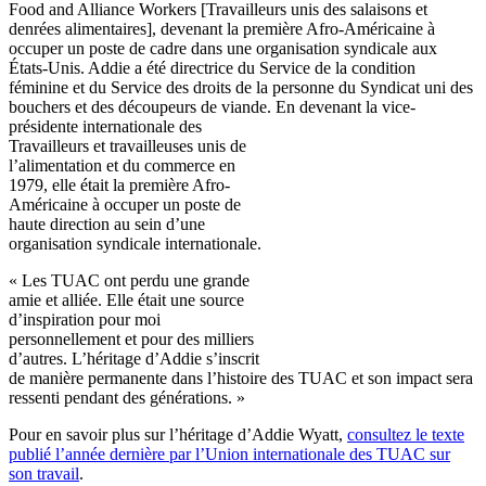
Food and Alliance Workers [
Travailleurs
unis
des
salaisons
et
denrées
alimentaires
],
devenant
la
première
Afro-Américaine
à
occuper
un
poste
de cadre
dans
une
organisation
syndicale
aux
États-Unis
. Addie a
été
directrice
du Service de la condition
féminine
et du Service des
droits
de la
personne
du
Syndicat
uni
des
bouchers
et des
découpeurs
de
viande
. En
devenant
la
vice-
présidente
internationale
des
Travailleurs
et
travailleuses
unis
de
l’alimentation
et du commerce en
1979,
elle
était
la
première
Afro-
Américaine
à
occuper
un
poste
de
haute direction au
sein
d’une
organisation
syndicale
internationale
.
« Les
TUAC
ont
perdu
une
grande
amie
et
alliée
. Elle
était
une
source
d’inspiration
pour
moi
personnellement
et pour des
milliers
d’autres
.
L’héritage
d’Addie
s’inscrit
de
manière
permanente
dans
l’histoire
des
TUAC
et son impact sera
ressenti
pendant des
générations
. »
Pour en savoir plus
sur
l’héritage
d’Addie
Wyatt,
consultez
le
texte
publié
l’année
dernière
par
l’Union
internationale
des
TUAC
sur
son travail
.