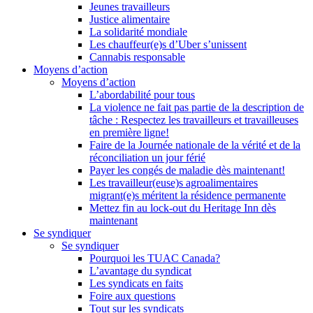
Jeunes travailleurs
Justice alimentaire
La solidarité mondiale
Les chauffeur(e)s d’Uber s’unissent
Cannabis responsable
Moyens d’action
Moyens d’action
L’abordabilité pour tous
La violence ne fait pas partie de la description de
tâche : Respectez les travailleurs et travailleuses
en première ligne!
Faire de la Journée nationale de la vérité et de la
réconciliation un jour férié
Payer les congés de maladie dès maintenant!
Les travailleur(euse)s agroalimentaires
migrant(e)s méritent la résidence permanente
Mettez fin au lock-out du Heritage Inn dès
maintenant
Se syndiquer
Se syndiquer
Pourquoi les TUAC Canada?
L’avantage du syndicat
Les syndicats en faits
Foire aux questions
Tout sur les syndicats