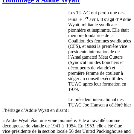
Les
TUAC
ont
perdu
une
des
er
leurs
le
1
avril
. Il
s’agit
d’Addie
Wyatt,
militante
syndicale
pionnière
et
inspirante
. Elle
était
membre
fondatrice
de la
Coalition des femmes
syndiquées
(
CFS
), et
aussi
la
première
vice-
présidente
internationale
de
l’Amalgamated
Meat Cutters
(
Syndicat
uni
des
bouchers
et
découpeurs
de
viande
) et
première
femme de
couleur
à
siéger
au
conseil
exécutif
des
TUAC
après
leur
formation en
1979.
Le
président
international des
TUAC
Joe Hansen a
célébré
hier
l’héritage
d’Addie
Wyatt en
disant
:
« Addie Wyatt
était
une
vraie
pionnière
. Elle a
travaillé
comme
découpeuse
de
viande
de 1941
à
1954. En 1953,
elle
a
été
élue
vice-présidente
de la section locale 56 des United Packinghouse and