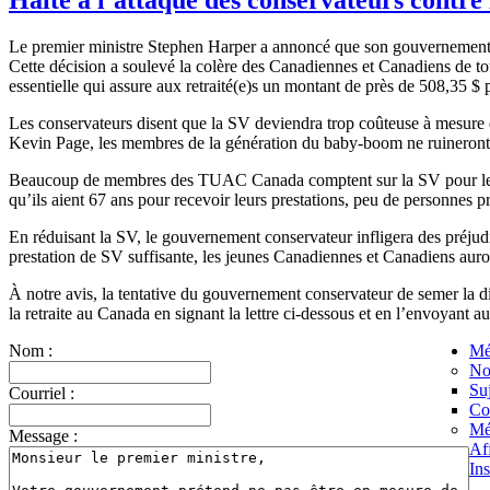
Le premier ministre Stephen Harper a annoncé que son gouvernement co
Cette décision a soulevé la colère des Canadiennes et Canadiens de tou
essentielle qui assure aux retraité(e)s un montant de près de 508,35 
Les conservateurs disent que la SV deviendra trop coûteuse à mesure q
Kevin Page, les membres de la génération du baby-boom ne ruineront pas
Beaucoup de membres des TUAC Canada comptent sur la SV pour les aider
qu’ils aient 67 ans pour recevoir leurs prestations, peu de personnes pr
En réduisant la SV, le gouvernement conservateur infligera des préjudi
prestation de SV suffisante, les jeunes Canadiennes et Canadiens auron
À notre avis, la tentative du gouvernement conservateur de semer la divi
la retraite au Canada en signant la lettre ci-dessous et en l’envoyant a
Nom :
Mé
No
Suj
Courriel :
Co
Mé
Message :
Af
Ins