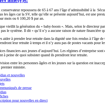
nservateur repoussera de 65 à 67 ans l’âge d’admissibilité à la Sécuri
s les âges car la SV, telle qu’elle se présente aujourd’hui, est une pres
$ par mois ou 6 100,20 $ par an.
ue vieillit la génération du « baby-boom ». Mais, selon le directeur pa
 le système. Il dit « qu’il n’y a aucune raison de nature financière qui 
 à prendre leur retraite dans la dignité une fois rendus à l’âge de 65 a
endront leur retraite à temps et il n’y aura pas de postes vacants pour le
ces financiers aux jeunes d’aujourd’hui. Les régimes d’entreprise sont e
t à peine de quoi subsister quand ils prendront leur retraite.
sion entre les personnes âgées et les jeunes sur la question est inaccept
u premier ministre.
dias et nouvelles
uvelles
ets
mmuniqués de presse
dias
fiches
cription pour nouvelles en direct