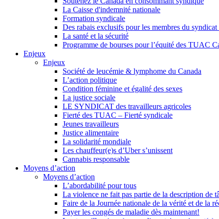
Soutenez le Canada en consommant syndiqué
La Caisse d'indemnité nationale
Formation syndicale
Des rabais exclusifs pour les membres du syndicat e
La santé et la sécurité
Programme de bourses pour l’équité des TUAC C
Enjeux
Enjeux
Société de leucémie & lymphome du Canada
L’action politique
Condition féminine et égalité des sexes
La justice sociale
LE SYNDICAT des travailleurs agricoles
Fierté des TUAC – Fierté syndicale
Jeunes travailleurs
Justice alimentaire
La solidarité mondiale
Les chauffeur(e)s d’Uber s’unissent
Cannabis responsable
Moyens d’action
Moyens d’action
L’abordabilité pour tous
La violence ne fait pas partie de la description de t
Faire de la Journée nationale de la vérité et de la ré
Payer les congés de maladie dès maintenant!