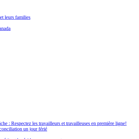
t leurs families
anada
âche : Respectez les travailleurs et travailleuses en première ligne!
conciliation un jour férié