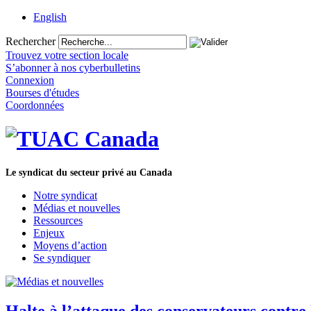
English
Rechercher
Trouvez votre section locale
S’abonner à nos cyberbulletins
Connexion
Bourses d'études
Coordonnées
Le syndicat du secteur privé au Canada
Notre syndicat
Médias et nouvelles
Ressources
Enjeux
Moyens d’action
Se syndiquer
Halte à l’attaque des conservateurs contre l