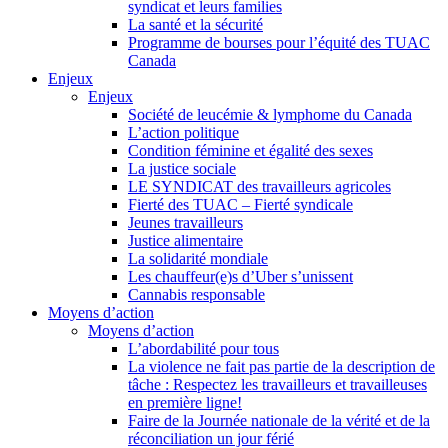
syndicat et leurs families
La santé et la sécurité
Programme de bourses pour l’équité des TUAC
Canada
Enjeux
Enjeux
Société de leucémie & lymphome du Canada
L’action politique
Condition féminine et égalité des sexes
La justice sociale
LE SYNDICAT des travailleurs agricoles
Fierté des TUAC – Fierté syndicale
Jeunes travailleurs
Justice alimentaire
La solidarité mondiale
Les chauffeur(e)s d’Uber s’unissent
Cannabis responsable
Moyens d’action
Moyens d’action
L’abordabilité pour tous
La violence ne fait pas partie de la description de
tâche : Respectez les travailleurs et travailleuses
en première ligne!
Faire de la Journée nationale de la vérité et de la
réconciliation un jour férié