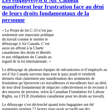
manifestent leur frustration face au déni
de leurs droits fondamentaux de la
personne
« Le
Projet
de
loi
C-33
n’est
pas
seulement
une
mauvaise
politique
du travail
comme
le
montre
le
débrayage
à
Air Canada.
C’est
aussi
un affront
à
la
Charte
canadienne
des
droits
et
libertés
et aux obligations du Canada au
regard de la
loi
internationale
. »
Le
débrayage
de
plusieurs
équipes
de
mécaniciens
et
d’employés
au
sol
d’Air
Canada
survenu
dans
tout le pays
jeudi
et
vendredi
derniers
était
clairement
une
manifestation des sentiments de
frustration
qu’éprouvent
ces
travailleuses
et
travailleurs
face au
déni
de
leur
droit
fondamental
de
négocier
collectivement
et de
recourir
à
des
moyens
de
pression
,
selon
la Canadian Foundation for
Labour
Rights,
ou
CFLR
(
fondation
canadienne
pour les
droits
au travail).
Le
débrayage
s’est
déclenché
quand
trois
bagagistes
ont
été
suspendus
pendant 72
heures
pour
avoir
accueilli
par des