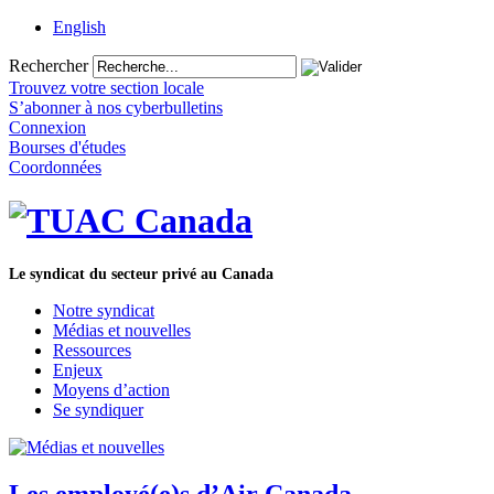
English
Rechercher
Trouvez votre section locale
S’abonner à nos cyberbulletins
Connexion
Bourses d'études
Coordonnées
Le syndicat du secteur privé au Canada
Notre syndicat
Médias et nouvelles
Ressources
Enjeux
Moyens d’action
Se syndiquer
Les employé(e)s d’Air Canada