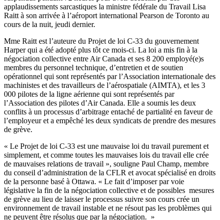
applaudissements
sarcastiques
la
ministre
fédérale
du Travail Lisa
Raitt
à
son
arrivée
à
l’aéroport
international Pearson de Toronto au
cours
de la
nuit
,
jeudi
dernier.
Mme
Raitt
est
l’auteure
du
Projet
de
loi
C-33 du
gouvernement
Harper qui a
été
adopté
plus
tôt
ce
mois-ci
. La
loi
a
mis
fin
à
la
négociation
collective
entre
Air Canada et
ses
8 200
employé
(e)s
membres
du personnel technique,
d’entretien
et de
soutien
opérationnel
qui
sont
représentés
par
l’Association
internationale
des
machinistes
et des
travailleurs
de
l’aérospatiale
(
AIMTA
), et les 3
000
pilotes
de la
ligne
aérienne
qui
sont
représentés
par
l’Association
des
pilotes
d’Air
Canada. Elle a
soumis
les
deux
conflits
à
un
processus
d’arbitrage
entaché
de
partialité
en
faveur
de
l’employeur
et a
empêché
les
deux
syndicats
de
prendre
des
mesures
de
grève
.
« Le
Projet
de
loi
C-33
est
une
mauvaise
loi
du travail
purement
et
simplement
, et
comme
toutes
les
mauvaises
lois
du travail
elle
crée
de
mauvaises
relations de travail »,
souligne
Paul Champ,
membre
du
conseil
d’administration
de la
CFLR
et
avocat
spécialisé
en
droits
de la
personne
basé
à
Ottawa. « Le fait
d’imposer
par
voie
législative
la fin de la
négociation
collective et de
possibles
mesures
de
grève
au lieu de
laisser
le
processus
suivre
son
cours
crée
un
environnement
de travail instable et ne
résout
pas les
problèmes
qui
ne
peuvent
être
résolus
que
par la
négociation
. »