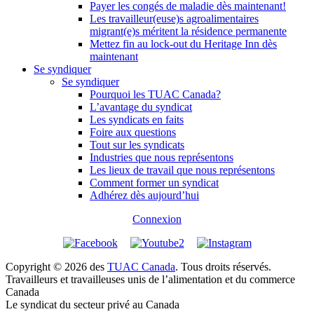
Payer les congés de maladie dès maintenant!
Les travailleur(euse)s agroalimentaires
migrant(e)s méritent la résidence permanente
Mettez fin au lock-out du Heritage Inn dès
maintenant
Se syndiquer
Se syndiquer
Pourquoi les TUAC Canada?
L’avantage du syndicat
Les syndicats en faits
Foire aux questions
Tout sur les syndicats
Industries que nous représentons
Les lieux de travail que nous représentons
Comment former un syndicat
Adhérez dès aujourd’hui
Connexion
Copyright © 2026 des
TUAC Canada
. Tous droits réservés.
Travailleurs et travailleuses unis de l’alimentation et du commerce
Canada
Le syndicat du secteur privé au Canada