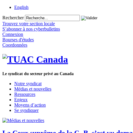
English
Rechercher
Trouvez votre section locale
S’abonner à nos cyberbulletins
Connexion
Bourses d'études
Coordonnées
Le syndicat du secteur privé au Canada
Notre syndicat
Médias et nouvelles
Ressources
Enjeux
Moyens d’action
Se syndiquer
La Cour suprême de la C.-B. s’est vu deman