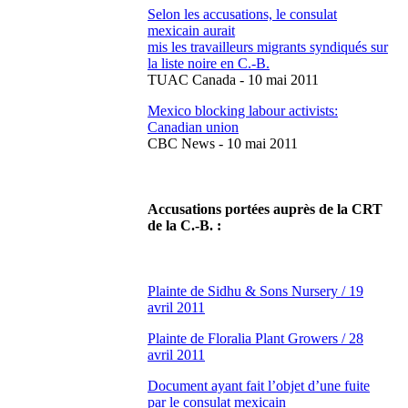
Selon
les accusations, le
consulat
mexicain
aurait
mis
les
travailleurs
migrants
syndiqués
sur
la
liste
noire en C.-B.
TUAC
Canada - 10
mai
2011
Mexico blocking
labour
activists:
Canadian union
CBC
News - 10
mai
2011
Accusations
portées
auprès
de la CRT
de la C.-B. :
Plainte
de
Sidhu
& Sons Nursery / 19
avril
2011
Plainte
de
Floralia
Plant Growers / 28
avril
2011
Document
ayant
fait
l’objet
d’une
fuite
par le
consulat
mexicain