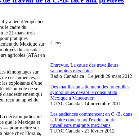
’il
y a lieu
d’empêcher
ns
le cadre du
in le 21 mars,
trois
pour
pratiques
Liens
nement
du
Mexique
sur
mployés
du
consulat
eurs
agricoles
(ATA) en
Entrevue. La cause des travailleurs
saisonniers mexicains
des
témoignages
sur
Radio-Canada.ca - Le jeudi 29 mars 2012
s
de
ces
audiences, la
c
les
exploitants
d’une
Des
manifestants
tiennent
des
funérailles
décidé
au vote de se
symboliques
devant
le
consulat
du
é
clandestinement
qui
Mexique
à
Vancouver
eut
reçu
un
appel
du
TUAC
Canada - 14
novembre
2011
Les audiences commencent en C.-B. dans
 La
décision
judiciaire
l'affaire concernant l'exclusion de
ue
que
le
Mexique
et
travailleurs migrants mexicains
s — pour
mettre
sur
TUAC Canada - 21 février 2012
n place
chez
Floralia
,