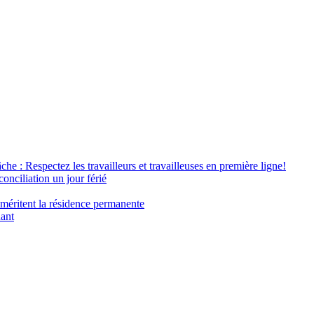
âche : Respectez les travailleurs et travailleuses en première ligne!
conciliation un jour férié
 méritent la résidence permanente
nant