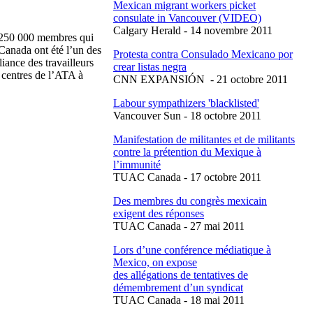
Mexican migrant workers picket
consulate in Vancouver (VIDEO)
Calgary Herald - 14
novembre
2011
250 000
membres
qui
Canada
ont
été
l’un
des
Protesta
contra
Consulado
Mexicano
por
liance
des
travailleurs
crear
listas
negra
s
centres
de
l’ATA
à
CNN
EXPANSIÓN
- 21
octobre
2011
Labour
sympathizers 'blacklisted'
Vancouver Sun - 18
octobre
2011
Manifestation de
militantes
et de militants
contre
la
prétention
du
Mexique
à
l’immunité
TUAC
Canada - 17
octobre
2011
Des
membres
du
congrès
mexicain
exigent des
réponses
TUAC
Canada - 27
mai
2011
Lors
d’une
conférence
médiatique
à
Mexico, on expose
des
allégations
de tentatives de
démembrement
d’un
syndicat
TUAC
Canada - 18
mai
2011