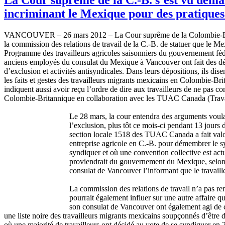
incriminant le Mexique pour des pratiques
VANCOUVER – 26 mars 2012 – La
Cour
suprême
de la
Colombie-B
la commission des relations de travail de la C.-B. de
statuer
que
le
Me
Programme
des
travailleurs
agricoles
saisonniers
du
gouvernement
fé
anciens
employés
du
consulat
du
Mexique
à
Vancouver
ont
fait des
dé
d’exclusion
et
activités
antisyndicales
.
Dans
leurs
dépositions
,
ils
dise
les
faits
et
gestes
des
travailleurs
migrants
mexicains
en
Colombie-Bri
indiquent
aussi
avoir
reçu
l’ordre
de dire aux
travailleurs
de ne pas
con
Colombie-Britannique
en collaboration
avec
les
TUAC
Canada (
Trav
Le 28 mars, la
cour
entendra
des arguments
voul
l’exclusion
, plus
tôt
ce
mois-ci
pendant 13
jours
section locale 1518 des
TUAC
Canada a fait
valo
entreprise
agricole
en C.-B. pour
démembrer
le
s
syndiquer
et
où
une
convention collective
est
act
proviendrait
du
gouvernement
du
Mexique
,
selo
consulat
de Vancouver
l’informant
que
le
travaill
La commission des relations de travail
n’a
pas
re
pourrait
également
influer
sur
une
autre
affaire q
son
consulat
de Vancouver
ont
également
agi
de 
une
liste
noire des
travailleurs
migrants
mexicains
soupçonnés
d’être
d
où
une
majorité
de
travailleurs
ont
décidé
au vote de se
syndiquer
en 