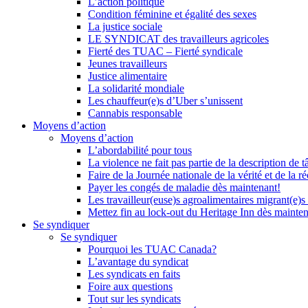
L’action politique
Condition féminine et égalité des sexes
La justice sociale
LE SYNDICAT des travailleurs agricoles
Fierté des TUAC – Fierté syndicale
Jeunes travailleurs
Justice alimentaire
La solidarité mondiale
Les chauffeur(e)s d’Uber s’unissent
Cannabis responsable
Moyens d’action
Moyens d’action
L’abordabilité pour tous
La violence ne fait pas partie de la description de t
Faire de la Journée nationale de la vérité et de la ré
Payer les congés de maladie dès maintenant!
Les travailleur(euse)s agroalimentaires migrant(e)s
Mettez fin au lock-out du Heritage Inn dès mainte
Se syndiquer
Se syndiquer
Pourquoi les TUAC Canada?
L’avantage du syndicat
Les syndicats en faits
Foire aux questions
Tout sur les syndicats