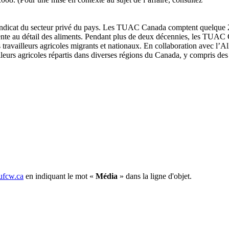
ndicat
du
secteur
privé
du pays. Les
TUAC
Canada
comptent
quelque
nte
au
détail
des aliments. Pendant plus de
deux
décennies
, les
TUAC
s
travailleurs
agricoles
migrants et
nationaux
. En collaboration
avec
l’Al
lleurs
agricoles
répartis
dans
diverses
régions
du Canada, y
compris
de
fcw.ca
en indiquant le mot «
Média
» dans la ligne d'objet.