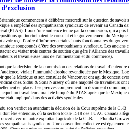
 d’exclusion
ritannique
commencera
à
délibérer
mercredi
sur
la question de savoir
s
xique
a
empêché
des
sympathisants
syndicaux
de
revenir
au Canada
da
déral
(PTAS).
Lors
d’une
audience
tenue
par la commission, qui a
pris
f
positions
qui
incriminaient
le
consulat
et le
gouvernement
du
Mexique
nt
avoir
reçu
l’ordre
d’informer
certains
hauts
fonctionnaires
du
gouver
tannique
soupçonnés
d’être
des
sympathisants
syndicaux
. Les
anciens
e
tacter
ou
visiter
trois
centres
de
soutien
que
gère
l’Alliance
des
travaill
ailleurs
et
travailleuses
unis
de
l’alimentation
et du commerce).
ant
que
la
décision
de la commission des relations de travail
d’entendre
d’audience
,
violait
l’immunité
absolue
revendiquée
par le
Mexique
.
Lor
ir
que
le
Mexique
et son
consulat
de Vancouver
ont
agi
de concert
ave
yndicat
chez
Sidhu
& Sons Nursery
où
une
majorité
de
travailleurs
ont
uellement
en place. Les
preuves
comprennent
un document
communiqu
n
lequel
un
travailleur
aurait
été
bloqué
du PTAS
après
que
le
Mexique
eur
était
impliqué
dans
des
activités
syndicales
.
ndu
son verdict en attendant la
décision
de la
Cour
suprême
de la C.-B.
ui
doit
être
entendue
,
où
la section locale 1518 des
TUAC
Canada
allèg
concert
avec
un
autre
exploitant
agricole
de la C.-B. —
Floralia
Grower
es
sympathisants
syndicaux
.
Une
convention collective
est
également
e
2008. (Pour
une
mise
en
contexte
au
sujet
de
l’affaire
,
consultez