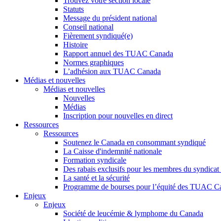
Trouvez votre section locale
Statuts
Message du président national
Conseil national
Fièrement syndiqué(e)
Histoire
Rapport annuel des TUAC Canada
Normes graphiques
L’adhésion aux TUAC Canada
Médias et nouvelles
Médias et nouvelles
Nouvelles
Médias
Inscription pour nouvelles en direct
Ressources
Ressources
Soutenez le Canada en consommant syndiqué
La Caisse d'indemnité nationale
Formation syndicale
Des rabais exclusifs pour les membres du syndicat e
La santé et la sécurité
Programme de bourses pour l’équité des TUAC C
Enjeux
Enjeux
Société de leucémie & lymphome du Canada