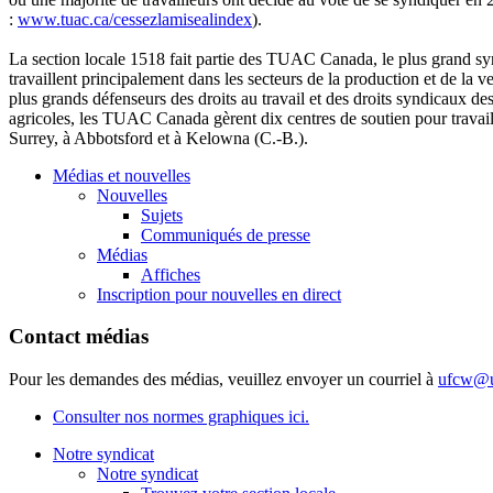
:
www.tuac.ca/
cessezlamisealindex
).
La section locale 1518 fait
partie
des
TUAC
Canada, le plus grand
sy
travaillent
principalement
dans
les
secteurs
de la production et de la
ve
plus grands
défenseurs
des
droits
au travail et des
droits
syndicaux
de
agricoles
, les
TUAC
Canada
gèrent
dix
centres
de
soutien
pour
travai
Surrey,
à
Abbotsford et
à
Kelowna (C.-B.).
Médias et nouvelles
Nouvelles
Sujets
Communiqués de presse
Médias
Affiches
Inscription pour nouvelles en direct
Contact médias
Pour les demandes des médias, veuillez envoyer un courriel à
ufcw@u
Consulter nos normes graphiques ici.
Notre syndicat
Notre syndicat