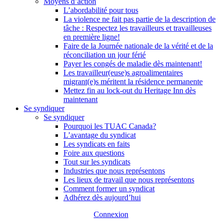
Moyens d’action
L’abordabilité pour tous
La violence ne fait pas partie de la description de
tâche : Respectez les travailleurs et travailleuses
en première ligne!
Faire de la Journée nationale de la vérité et de la
réconciliation un jour férié
Payer les congés de maladie dès maintenant!
Les travailleur(euse)s agroalimentaires
migrant(e)s méritent la résidence permanente
Mettez fin au lock-out du Heritage Inn dès
maintenant
Se syndiquer
Se syndiquer
Pourquoi les TUAC Canada?
L’avantage du syndicat
Les syndicats en faits
Foire aux questions
Tout sur les syndicats
Industries que nous représentons
Les lieux de travail que nous représentons
Comment former un syndicat
Adhérez dès aujourd’hui
Connexion