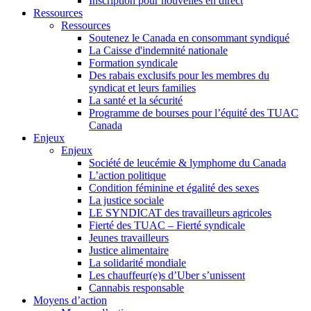
Inscription pour nouvelles en direct
Ressources
Ressources
Soutenez le Canada en consommant syndiqué
La Caisse d'indemnité nationale
Formation syndicale
Des rabais exclusifs pour les membres du
syndicat et leurs families
La santé et la sécurité
Programme de bourses pour l’équité des TUAC
Canada
Enjeux
Enjeux
Société de leucémie & lymphome du Canada
L’action politique
Condition féminine et égalité des sexes
La justice sociale
LE SYNDICAT des travailleurs agricoles
Fierté des TUAC – Fierté syndicale
Jeunes travailleurs
Justice alimentaire
La solidarité mondiale
Les chauffeur(e)s d’Uber s’unissent
Cannabis responsable
Moyens d’action