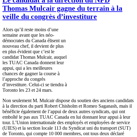
Thomas Mulcair gagne du terrain à la
veille du congrès d’investiture
Alors
qu’il
reste
moins
d’une
semaine
avant
que
les
néo-
démocrates
du Canada
élisent
un
nouveau chef,
il
devient
de plus
en plus
évident
que
c’est
le
candidat
Thomas
Mulcair
,
auquel
les
TUAC
Canada
donnent
leur
appui
, qui a les
meilleures
chances de
gagner
la course
à
l’approche
du
congrès
d’investiture
.
Celui-ci
se
tiendra
à
Toronto les 23 et 24 mars.
Non
seulement
M.
Mulcair
dispose du
soutien
des
anciens
candidats
à
la direction du
parti
Robert Chisholm et Romeo
Saganash
,
mais
il
bénéficie
également
de
l’appui
de
deux
autres
syndicats
, qui
ont
emboîté
le pas aux
TUAC
Canada en
lui
donnant
leur
appui
à
leur
tour.
L’Union
internationale
des
employés
et
employées
de service
(
UIES
) et la section locale 113 du
Syndicat
uni
du transport (
SUT
)
de Toronto, qui
compte
10 000
membres
,
ont
tous
deux
déclaré