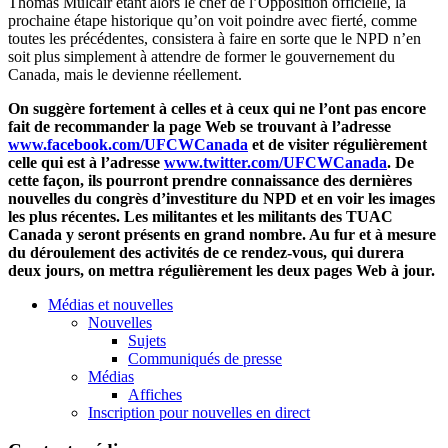
Thomas
Mulcair
étant
alors
le chef de
l’Opposition
officielle
, la
prochaine
étape
historique
qu’on
voit
poindre
avec
fierté
,
comme
toutes
les
précédentes
,
consistera
à
faire en
sorte
que
le
NPD
n’en
soit
plus
simplement
à
attendre
de former le
gouvernement
du
Canada,
mais
le
devienne
réellement
.
On
suggère
fortement
à
celles
et
à
ceux
qui ne
l’ont
pas encore
fait de
recommander
la page Web se
trouvant
à
l’adresse
www.facebook.com/
UFCWCanada
et de visiter régulièrement
celle qui est à l’adresse
www.twitter.com/UFCWCanada
. De
cette façon, ils pourront prendre connaissance des dernières
nouvelles du congrès d’investiture du NPD et en voir les images
les plus récentes. Les militantes et les militants des TUAC
Canada y seront présents en grand nombre. Au fur et à mesure
du déroulement des activités de ce rendez-vous, qui durera
deux jours, on mettra régulièrement les deux pages Web à jour.
Médias et nouvelles
Nouvelles
Sujets
Communiqués de presse
Médias
Affiches
Inscription pour nouvelles en direct