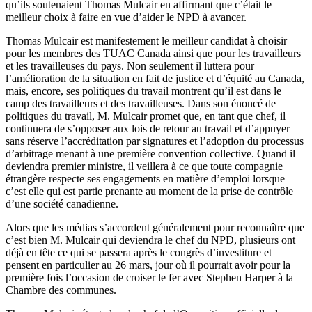
qu’ils
soutenaient
Thomas
Mulcair
en
affirmant
que
c’était
le
meilleur
choix
à
faire en
vue
d’aider
le
NPD
à
avancer
.
Thomas
Mulcair
est
manifestement
le
meilleur
candidat
à
choisir
pour les
membres
des
TUAC
Canada
ainsi
que
pour les
travailleurs
et les
travailleuses
du pays. Non
seulement
il
luttera
pour
l’amélioration
de la situation en fait de justice et
d’équité
au Canada,
mais
, encore,
ses
politiques
du travail
montrent
qu’il
est
dans
le
camp des
travailleurs
et des
travailleuses
.
Dans
son
énoncé
de
politiques
du travail, M.
Mulcair
promet
que
, en
tant
que
chef,
il
continuera
de
s’opposer
aux
lois
de
retour
au travail et
d’appuyer
sans
réserve
l’accréditation
par signatures et
l’adoption
du
processus
d’arbitrage
menant
à
une
première
convention collective.
Quand
il
deviendra
premier
ministre
,
il
veillera
à
ce
que
toute
compagnie
étrangère
respecte
ses
engagements en
matière
d’emploi
lorsque
c’est
elle
qui
est
partie
prenante
au moment de la prise de
contrôle
d’une
société
canadienne
.
Alors
que
les
médias
s’accordent
généralement
pour
reconnaître
que
c’est
bien
M.
Mulcair
qui
deviendra
le chef du
NPD
,
plusieurs
ont
déjà
en
tête
ce
qui se
passera
après
le
congrès
d’investiture
et
pensent
en
particulier
au 26 mars, jour
où
il
pourrait
avoir
pour la
première
fois
l’occasion
de
croiser
le
fer
avec
Stephen Harper
à
la
Chambre
des communes.