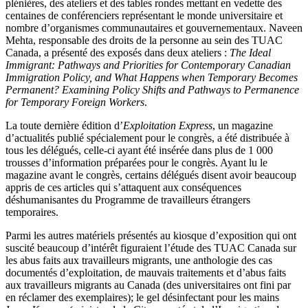
plénières, des ateliers et des tables rondes mettant en vedette des
centaines de conférenciers représentant le monde universitaire et
nombre d’organismes communautaires et gouvernementaux. Naveen
Mehta, responsable des droits de la personne au sein des TUAC
Canada, a présenté des exposés dans deux ateliers :
The Ideal
Immigrant: Pathways and Priorities for Contemporary Canadian
Immigration Policy, and What Happens when Temporary Becomes
Permanent?
Examining Policy Shifts and Pathways to Permanence
for Temporary Foreign Workers
.
La toute dernière édition d’
Exploitation Express
, un magazine
d’actualités publié spécialement pour le congrès, a été distribuée à
tous les délégués, celle-ci ayant été insérée dans plus de 1 000
trousses d’information préparées pour le congrès. Ayant lu le
magazine avant le congrès, certains délégués disent avoir beaucoup
appris de ces articles qui s’attaquent aux conséquences
déshumanisantes du Programme de travailleurs étrangers
temporaires.
Parmi les autres matériels présentés au kiosque d’exposition qui ont
suscité beaucoup d’intérêt figuraient l’étude des TUAC Canada sur
les abus faits aux travailleurs migrants, une anthologie des cas
documentés d’exploitation, de mauvais traitements et d’abus faits
aux travailleurs migrants au Canada (des universitaires ont fini par
en réclamer des exemplaires); le gel désinfectant pour les mains