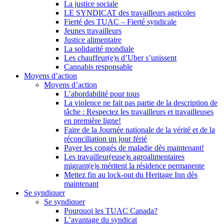
La justice sociale
LE SYNDICAT des travailleurs agricoles
Fierté des TUAC – Fierté syndicale
Jeunes travailleurs
Justice alimentaire
La solidarité mondiale
Les chauffeur(e)s d’Uber s’unissent
Cannabis responsable
Moyens d’action
Moyens d’action
L’abordabilité pour tous
La violence ne fait pas partie de la description de
tâche : Respectez les travailleurs et travailleuses
en première ligne!
Faire de la Journée nationale de la vérité et de la
réconciliation un jour férié
Payer les congés de maladie dès maintenant!
Les travailleur(euse)s agroalimentaires
migrant(e)s méritent la résidence permanente
Mettez fin au lock-out du Heritage Inn dès
maintenant
Se syndiquer
Se syndiquer
Pourquoi les TUAC Canada?
L’avantage du syndicat