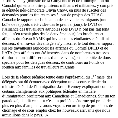
Jason Kenney (ministre de la Citoyenneté et de l’Immigration du
Canada) qui en a fait rire plusieurs militants et militantes, y compris
la députée néo-démocrate Olivia Chow, en plus de susciter des
demandes pour les futures mises à jour de projets des TUAC
Canada; le rapport sur la situation des travailleurs migrants (une
boîte de rapports a été vidée dès le premier jour); le DVD de
l’Alliance des travailleurs agricoles (ces DVD n’ont pas fait long
feu, il n’en restait plus dès le deuxième jour); les brochures et
affiches du réseau SAME qui invitaient les étudiantes et étudiants
désireux d’en savoir davantage à s’y inscrire; le tout dernier rapport
sur les travailleurs agricoles; les affiches du Comité DPED et de
l’ATA (ces affiches ont été insérées dans de nombreuses trousses
d’information à diffuser dans d’autres villes); et une boîte de dons
spéciale pour les délégués désireux de contribuer au Fonds de
soutien aux familles de travailleurs migrants.
er
Lors de la séance plénière tenue dans l’après-midi du 1
mars, des
délégués ont dû écouter avec déception un discours ridicule du
ministre fédéral de l’Immigration Jason Kenney expliquant comment
certains changements aux politiques fédérales en matière
d’immigration profiteront aux Canadiens et Canadiennes. Sur un ton
paradoxal, il a dit ceci : « c’est un problème énorme qui prend de
plus en plus d’ampleur…nous voyons encore trop de problèmes de
chômage et de sous-emploi chez les nouveaux arrivants que nous
accueillons dans le pays…»