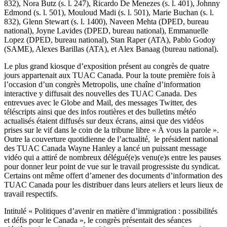
832), Nora Butz (s. l. 247), Ricardo De Menezes (s. l. 401), Johnny
Edmond (s. l. 501), Mouloud Madi (s. l. 501), Marie Buchan (s. l.
832), Glenn Stewart (s. l. 1400), Naveen Mehta (DPED, bureau
national), Joyne Lavides (DPED, bureau national), Emmanuelle
Lopez (DPED, bureau national
), Stan Raper (ATA), Pablo Godoy
(SAME), Alexes Barillas (ATA), et Alex Banaag (bureau national).
Le plus grand kiosque d’exposition présent au congrès de quatre
jours appartenait aux TUAC Canada. Pour la toute première fois à
l’occasion d’un congrès Metropolis, une chaîne d’information
interactive y diffusait des nouvelles des TUAC Canada. Des
entrevues avec le Globe and Mail, des messages Twitter, des
téléscripts ainsi que des infos routières et des bulletins météo
actualisés étaient diffusés sur deux écrans, ainsi que des vidéos
prises sur le vif dans le coin de la tribune libre « À vous la parole ».
Outre la couverture quotidienne de l’actualité, le président national
des TUAC Canada Wayne Hanley a lancé un puissant message
vidéo qui a attiré de nombreux délégué(e)s venu(e)s entre les pauses
pour donner leur point de vue sur le travail progressiste du syndicat.
Certains ont même offert d’amener des documents d’information des
TUAC Canada pour les distribuer dans leurs ateliers et leurs lieux de
travail respectifs.
Intitulé « Politiques d’avenir en matière d’immigration : possibilités
et défis pour le Canada », le congrès présentait des séances