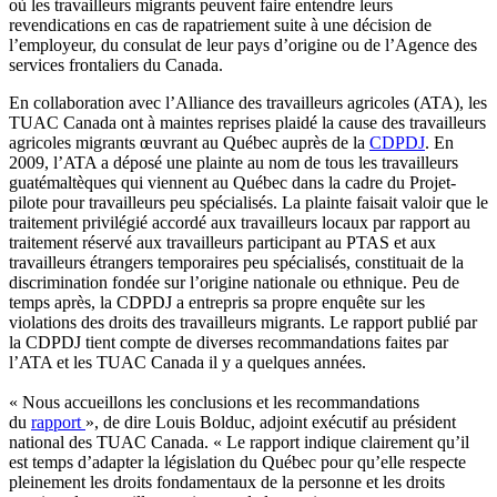
où
les
travailleurs
migrants
peuvent
faire entendre
leurs
revendications
en
cas
de
rapatriement
suite
à
une
décision
de
l’employeur
, du
consulat
de
leur
pays
d’origine
ou
de
l’Agence
des
services
frontaliers
du Canada.
En collaboration
avec
l’Alliance
des
travailleurs
agricoles
(ATA), les
TUAC
Canada
ont
à
maintes
reprises
plaidé
la cause des
travailleurs
agricoles
migrants
œuvrant
au
Québec
auprès
de la
CDPDJ
. En
2009,
l’ATA
a
déposé
une
plainte
au nom de
tous
les
travailleurs
guatémaltèques
qui
viennent
au
Québec
dans
la cadre du
Projet-
pilote
pour
travailleurs
peu
spécialisés
. La
plainte
faisait
valoir
que
le
traitement
privilégié
accordé
aux
travailleurs
locaux
par rapport au
traitement
réservé
aux
travailleurs
participant au PTAS et aux
travailleurs
étrangers
temporaires
peu
spécialisés
,
constituait
de la
discrimination
fondée
sur
l’origine
nationale
ou
ethnique
.
Peu
de
temps
après
, la
CDPDJ
a
entrepris
sa
propre
enquête
sur
les
violations des
droits
des
travailleurs
migrants. Le rapport
publié
par
la
CDPDJ
tient
compte
de
diverses
recommandations
faites
par
l’ATA
et les
TUAC
Canada
il
y a
quelques
années
.
«
Nous
accueillons
les conclusions et les
recommandations
du
rapport
», de dire Louis
Bolduc
, adjoint
exécutif
au
président
national des
TUAC
Canada. « Le rapport
indique
clairement
qu’il
est
temps
d’adapter
la
législation
du
Québec
pour
qu’elle
respecte
pleinement
les
droits
fondamentaux
de la
personne
et les
droits