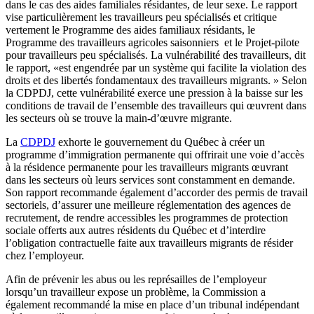
dans
le
cas
des aides
familiales
résidantes
, de
leur
sexe
. Le rapport
vise
particulièrement
les
travailleurs
peu
spécialisés
et critique
vertement
le
Programme
des aides
familiaux
résidants
, le
Programme
des
travailleurs
agricoles
saisonniers
et le
Projet-pilote
pour
travailleurs
peu
spécialisés
. La
vulnérabilité
des
travailleurs
,
dit
le rapport, «
est
engendrée
par un
système
qui
facilite
la violation des
droits
et des
libertés
fondamentaux
des
travailleurs
migrants. »
Selon
la
CDPDJ
,
cette
vulnérabilité
exerce
une
pression
à
la
baisse
sur
les
conditions de travail de
l’ensemble
des
travailleurs
qui
œuvrent
dans
les
secteurs
où
se
trouve
la
main-d’œuvre
migrante
.
La
CDPDJ
exhorte
le
gouvernement
du
Québec
à
créer
un
programme
d’immigration
permanente
qui
offrirait
une
voie
d’accès
à
la
résidence
permanente
pour les
travailleurs
migrants
œuvrant
dans
les
secteurs
où
leurs
services
sont
constamment
en
demande
.
Son rapport
recommande
également
d’accorder
des
permis
de travail
sectoriels
,
d’assurer
une
meilleure
réglementation
des
agences
de
recrutement
, de
rendre
accessibles
les
programmes
de protection
sociale
offerts
aux
autres
résidents
du
Québec
et
d’interdire
l’obligation
contractuelle
faite
aux
travailleurs
migrants de
résider
chez
l’employeur
.
Afin
de
prévenir
les
abus
ou
les
représailles
de
l’employeur
lorsqu’un
travailleur
expose un
problème
, la Commission a
également
recommandé
la
mise
en place
d’un
tribunal
indépendant