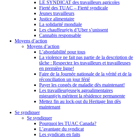
LE SYNDICAT des travailleurs agricoles
Fierté des TUAC – Fierté syndicale
Jeunes travailleurs
Justice alimentaire
La solidarité mondiale
Les chauffeur(e)s d’Uber s’unissent
Cannabis responsable
Moyens d’action
Moyens d’action
L’abordabilité pour tous
La violence ne fait pas partie de la description de
tâche : Respectez les travailleurs et travailleuses
en première ligne!
Faire de la Journée nationale de la vérité et de la
réconciliation un jour férié
Payer les congés de maladie dès maintenant!
Les travailleur(euse)s agroalimentaires
migrant(e)s méritent la résidence permanente
Mettez fin au lock-out du Heritage Inn dès
maintenant
Se syndiquer
Se syndiquer
Pourquoi les TUAC Canada?
L’avantage du syndicat
Les syndicats en faits