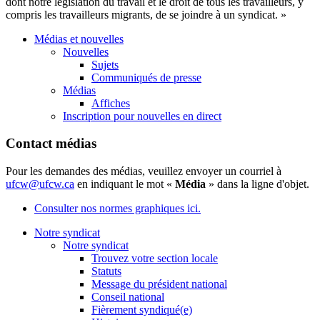
dont
notre
législation
du travail et le
droit
de
tous
les
travailleurs
, y
compris
les
travailleurs
migrants, de se
joindre
à
un
syndicat
. »
Médias et nouvelles
Nouvelles
Sujets
Communiqués de presse
Médias
Affiches
Inscription pour nouvelles en direct
Contact médias
Pour les demandes des médias, veuillez envoyer un courriel à
ufcw@ufcw.ca
en indiquant le mot «
Média
» dans la ligne d'objet.
Consulter nos normes graphiques ici.
Notre syndicat
Notre syndicat
Trouvez votre section locale
Statuts
Message du président national
Conseil national
Fièrement syndiqué(e)