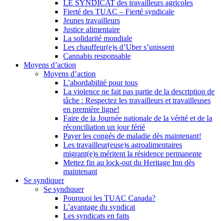
LE SYNDICAT des travailleurs agricoles
Fierté des TUAC – Fierté syndicale
Jeunes travailleurs
Justice alimentaire
La solidarité mondiale
Les chauffeur(e)s d’Uber s’unissent
Cannabis responsable
Moyens d’action
Moyens d’action
L’abordabilité pour tous
La violence ne fait pas partie de la description de
tâche : Respectez les travailleurs et travailleuses
en première ligne!
Faire de la Journée nationale de la vérité et de la
réconciliation un jour férié
Payer les congés de maladie dès maintenant!
Les travailleur(euse)s agroalimentaires
migrant(e)s méritent la résidence permanente
Mettez fin au lock-out du Heritage Inn dès
maintenant
Se syndiquer
Se syndiquer
Pourquoi les TUAC Canada?
L’avantage du syndicat
Les syndicats en faits