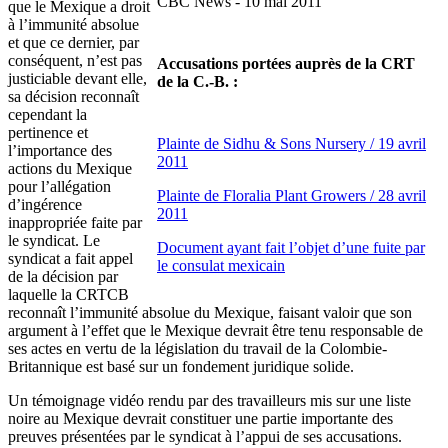
CBC
News - 10
mai
2011
que
le
Mexique
a
droit
à
l’immunité
absolue
et
que
ce
dernier, par
conséquent
,
n’est
pas
Accusations
portées
auprès
de la CRT
justiciable
devant
elle
,
de la C.-B. :
sa
décision
reconnaît
cependant
la
pertinence et
Plainte
de
Sidhu
& Sons Nursery / 19
avril
l’importance
des
2011
actions du
Mexique
pour
l’allégation
Plainte
de
Floralia
Plant Growers / 28
avril
d’ingérence
2011
inappropriée
faite
par
le
syndicat
. Le
Document
ayant
fait
l’objet
d’une
fuite
par
syndicat
a fait
appel
le
consulat
mexicain
de la
décision
par
laquelle
la
CRTCB
reconnaît
l’immunité
absolue
du
Mexique
,
faisant
valoir
que
son
argument
à
l’effet
que
le
Mexique
devrait
être
tenu
responsable
de
ses
actes
en
vertu
de la
législation
du travail de la
Colombie-
Britannique
est
basé
sur
un
fondement
juridique
solide
.
Un
témoignage
vidéo
rendu
par des
travailleurs
mis
sur
une
liste
noire au
Mexique
devrait
constituer
une
partie
importante
des
preuves
présentées
par le
syndicat
à
l’appui
de
ses
accusations.