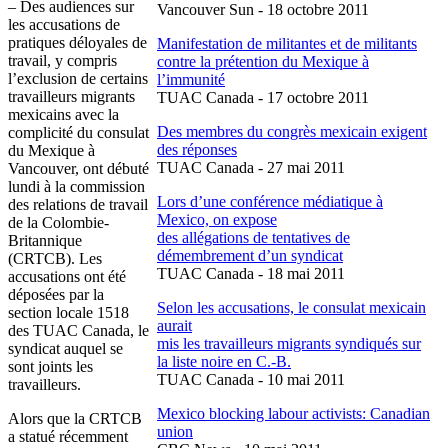
– Des audiences
sur
Vancouver Sun - 18
octobre
2011
les accusations de
pratiques
déloyales
de
Manifestation de
militantes
et de militants
travail, y
compris
contre
la
prétention
du
Mexique
à
l’exclusion
de
certains
l’immunité
travailleurs
migrants
TUAC
Canada - 17
octobre
2011
mexicains
avec
la
Des
membres
du
congrès
mexicain
exigent
complicité
du
consulat
des
réponses
du
Mexique
à
TUAC
Canada - 27
mai
2011
Vancouver,
ont
débuté
lundi
à
la commission
Lors
d’une
conférence
médiatique
à
des relations de travail
Mexico, on expose
de la
Colombie-
des
allégations
de tentatives de
Britannique
démembrement
d’un
syndicat
(
CRTCB
). Les
TUAC
Canada - 18
mai
2011
accusations
ont
été
déposées
par la
Selon
les accusations, le
consulat
mexicain
section locale 1518
aurait
des
TUAC
Canada, le
mis
les
travailleurs
migrants
syndiqués
sur
syndicat
auquel
se
la
liste
noire en C.-B.
sont
joints les
TUAC
Canada - 10
mai
2011
travailleurs
.
Mexico blocking
labour
activists: Canadian
Alors
que
la
CRTCB
union
a
statué
récemment