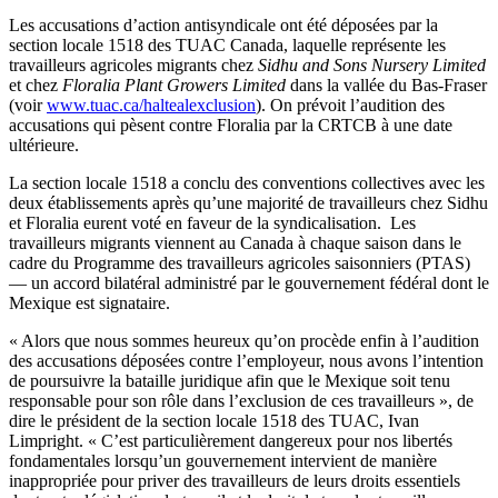
Les accusations
d’action
antisyndicale
ont
été
déposées
par la
section locale 1518 des
TUAC
Canada,
laquelle
représente
les
travailleurs
agricoles
migrants
chez
Sidhu
and Sons Nursery Limited
et
chez
Floralia
Plant Growers Limited
dans
la
vallée
du Bas-Fraser
(
voir
www.tuac.ca/
haltealexclusion
). On
prévoit
l’audition
des
accusations qui
pèsent
contre
Floralia
par la
CRTCB
à
une
date
ultérieure
.
La section locale 1518 a
conclu
des conventions collectives
avec
les
deux
établissements
après
qu’une
majorité
de
travailleurs
chez
Sidhu
et
Floralia
eurent
voté
en
faveur
de la
syndicalisation
. Les
travailleurs
migrants
viennent
au Canada
à
chaque
saison
dans
le
cadre du
Programme
des
travailleurs
agricoles
saisonniers
(PTAS)
— un accord
bilatéral
administré
par le
gouvernement
fédéral
dont
le
Mexique
est
signataire
.
«
Alors
que
nous
sommes
heureux
qu’on
procède
enfin
à
l’audition
des accusations
déposées
contre
l’employeur
,
nous
avons
l’intention
de
poursuivre
la
bataille
juridique
afin
que
le
Mexique
soit
tenu
responsable
pour son
rôle
dans
l’exclusion
de
ces
travailleurs
», de
dire le
président
de la section locale 1518 des
TUAC
, Ivan
Limpright
. «
C’est
particulièrement
dangereux
pour nos
libertés
fondamentales
lorsqu’un
gouvernement
intervient
de
manière
inappropriée
pour
priver
des
travailleurs
de
leurs
droits
essentiels