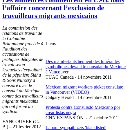
l’affaire concernant l’exclusion de
travailleurs migrants mexicains
La commission des
relations de travail de
la
Colombie-
Liens
Britannique
procède
à
l’audition
des
accusations de
pratiques
déloyales
de
Des
manifestants
tiennent
des
funérailles
travail
selon
symboliques
devant
le
consulat
du
Mexique
lesquelles
l’exploitant
à
Vancouver
de la
pépinière
Sidhu
TUAC
Canada - 14
novembre
2011
& Sons Nursery a
conspiré
avec
le
Mexican migrant workers picket consulate
consulat
du
Mexique
in Vancouver (VIDEO)
contre
des
travailleurs
Calgary Herald - 14
novembre
2011
migrants
mexicains
qui
ont
formé
un
Protesta
contra
Consulado
Mexicano
por
syndicat
.
crear
listas
negra
CNN
EXPANSIÓN
- 21
octobre
2011
VANCOUVER (C.-
B.) – 21
février
2012
Labour
sympathizers 'blacklisted'