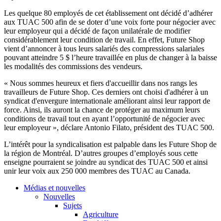
Les
quelque
80
employés
de
cet
établissement
ont
décidé
d’adhérer
aux
TUAC
500
afin
de se doter
d’une
voix
forte pour
négocier
avec
leur
employeur
qui a
décidé
de
façon
unilatérale
de modifier
considérablement
leur
condition de travail. En
effet
, Future Shop
vient
d’annoncer
à
tous
leurs
salariés
des compressions
salariales
pouvant
atteindre
5 $
l’heure
travaillée
en plus de changer
à
la
baisse
les
modalités
des commissions des
vendeurs
.
«
Nous
sommes
heureux
et
fiers
d'accueillir
dans
nos
rangs
les
travailleurs
de Future Shop.
Ces
derniers
ont
choisi
d'adhérer
à
un
syndicat
d'envergure
internationale
améliorant
ainsi
leur
rapport de
force.
Ainsi
,
ils
auront
la chance de
protéger
au maximum
leurs
conditions de travail tout en
ayant
l’opportunité
de
négocier
avec
leur
employeur
»,
déclare
Antonio
Filato
,
président
des
TUAC
500.
L’intérêt
pour la
syndicalisation
est
palpable
dans
les Future Shop de
la
région
de
Montréal
.
D’autres
groupes
d’employés
sous
cette
enseigne
pourraient
se
joindre
au
syndicat
des
TUAC
500 et
ainsi
unir
leur
voix
aux 250 000
membres
des
TUAC
au Canada.
Médias et nouvelles
Nouvelles
Sujets
Agriculture