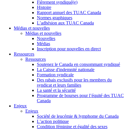
Fièrement syndiqué(e)
Histoire
Rapport annuel des TUAC Canada
Normes graphiques
L’adhésion aux TUAC Canada
Médias et nouvelles
Médias et nouvelles
Nouvelles
Médias
Inscription pour nouvelles en direct
Ressources
Ressources
Soutenez le Canada en consommant syndiqué
La Caisse d'indemnité nationale
Formation syndicale
Des rabais exclusifs pour les membres du
syndicat et leurs families
La santé et la sécurité
Programme de bourses pour l’équité des TUAC
Canada
Enjeux
Enjeux
Société de leucémie & lymphome du Canada
L’action politique
Condition féminine et égalité des sexes