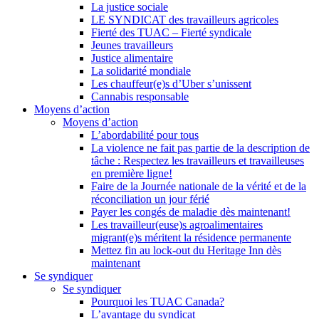
La justice sociale
LE SYNDICAT des travailleurs agricoles
Fierté des TUAC – Fierté syndicale
Jeunes travailleurs
Justice alimentaire
La solidarité mondiale
Les chauffeur(e)s d’Uber s’unissent
Cannabis responsable
Moyens d’action
Moyens d’action
L’abordabilité pour tous
La violence ne fait pas partie de la description de
tâche : Respectez les travailleurs et travailleuses
en première ligne!
Faire de la Journée nationale de la vérité et de la
réconciliation un jour férié
Payer les congés de maladie dès maintenant!
Les travailleur(euse)s agroalimentaires
migrant(e)s méritent la résidence permanente
Mettez fin au lock-out du Heritage Inn dès
maintenant
Se syndiquer
Se syndiquer
Pourquoi les TUAC Canada?
L’avantage du syndicat