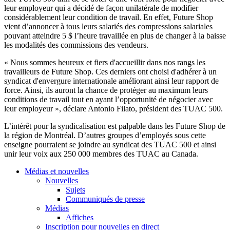
leur
employeur
qui a
décidé
de
façon
unilatérale
de modifier
considérablement
leur
condition de travail. En
effet
, Future Shop
vient
d’annoncer
à
tous
leurs
salariés
des compressions
salariales
pouvant
atteindre
5 $
l’heure
travaillée
en plus de changer
à
la
baisse
les
modalités
des commissions des
vendeurs
.
«
Nous
sommes
heureux
et
fiers
d'accueillir
dans
nos
rangs
les
travailleurs
de Future Shop.
Ces
derniers
ont
choisi
d'adhérer
à
un
syndicat
d'envergure
internationale
améliorant
ainsi
leur
rapport de
force.
Ainsi
,
ils
auront
la chance de
protéger
au maximum
leurs
conditions de travail tout en
ayant
l’opportunité
de
négocier
avec
leur
employeur
»,
déclare
Antonio
Filato
,
président
des
TUAC
500.
L’intérêt
pour la
syndicalisation
est
palpable
dans
les Future Shop de
la
région
de
Montréal
.
D’autres
groupes
d’employés
sous
cette
enseigne
pourraient
se
joindre
au
syndicat
des
TUAC
500 et
ainsi
unir
leur
voix
aux 250 000
membres
des
TUAC
au Canada.
Médias et nouvelles
Nouvelles
Sujets
Communiqués de presse
Médias
Affiches
Inscription pour nouvelles en direct