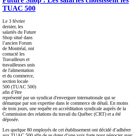
TUAC 500
Le 3
février
dernier, les
salariés
du Future
Shop
situé
dans
l’ancien
Forum
de
Montréal
,
ont
contacté
les
Travailleurs
et
travailleuses
unis
de
l'alimentation
et du commerce,
section locale
500 (
TUAC
500)
afin
d’être
représenté
par un
syndicat
d'envergure
internationale
qui se
démarque
par son expertise
dans
le commerce de
détail
. En
moins
de
trois
jours
,
une
requête
en
accréditation
syndicale
auprès
de la
Commission des relations du travail du
Québec
(CRT) et a
été
déposée
.
Les
quelque
80
employés
de
cet
établissement
ont
décidé
d’adhérer
aux
TUAC
500
afin
de se doter
d’une
voix
forte pour
négocier
avec