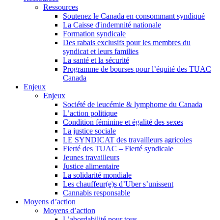
Ressources
Soutenez le Canada en consommant syndiqué
La Caisse d'indemnité nationale
Formation syndicale
Des rabais exclusifs pour les membres du
syndicat et leurs families
La santé et la sécurité
Programme de bourses pour l’équité des TUAC
Canada
Enjeux
Enjeux
Société de leucémie & lymphome du Canada
L’action politique
Condition féminine et égalité des sexes
La justice sociale
LE SYNDICAT des travailleurs agricoles
Fierté des TUAC – Fierté syndicale
Jeunes travailleurs
Justice alimentaire
La solidarité mondiale
Les chauffeur(e)s d’Uber s’unissent
Cannabis responsable
Moyens d’action
Moyens d’action
L’abordabilité pour tous