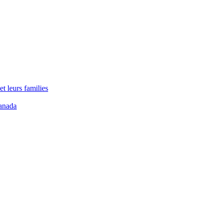
t leurs families
anada