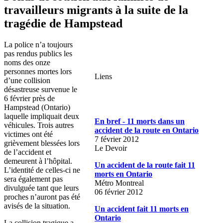
travailleurs migrants à la suite de la
tragédie de Hampstead
La police n’a toujours
pas rendus publics les
noms des onze
personnes mortes lors
Liens
d’une collision
désastreuse survenue le
6 février près de
Hampstead (Ontario)
laquelle impliquait deux
En bref - 11 morts dans un
véhicules. Trois autres
accident de la route en Ontario
victimes ont été
7 février 2012
grièvement blessées lors
Le Devoir
de l’accident et
demeurent à l’hôpital.
Un accident de la route fait 11
L’identité de celles-ci ne
morts en Ontario
sera également pas
Métro Montreal
divulguée tant que leurs
06 février 2012
proches n’auront pas été
avisés de la situation.
Un accident fait 11 morts en
Ontario
La collision tragique a