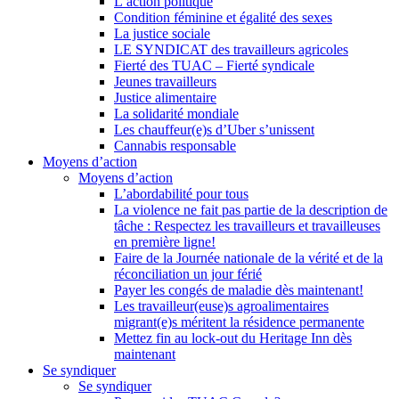
L’action politique
Condition féminine et égalité des sexes
La justice sociale
LE SYNDICAT des travailleurs agricoles
Fierté des TUAC – Fierté syndicale
Jeunes travailleurs
Justice alimentaire
La solidarité mondiale
Les chauffeur(e)s d’Uber s’unissent
Cannabis responsable
Moyens d’action
Moyens d’action
L’abordabilité pour tous
La violence ne fait pas partie de la description de
tâche : Respectez les travailleurs et travailleuses
en première ligne!
Faire de la Journée nationale de la vérité et de la
réconciliation un jour férié
Payer les congés de maladie dès maintenant!
Les travailleur(euse)s agroalimentaires
migrant(e)s méritent la résidence permanente
Mettez fin au lock-out du Heritage Inn dès
maintenant
Se syndiquer
Se syndiquer