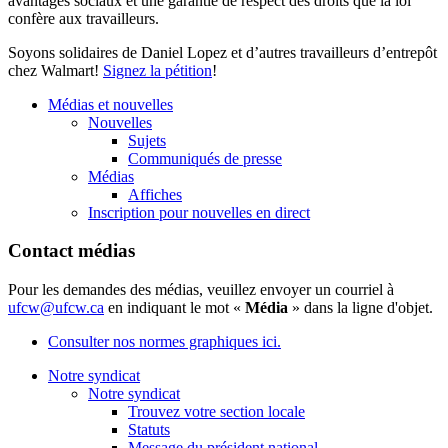
avantages
sociaux
et
une
garantie
de respect des
droits
que
la
loi
confère
aux
travailleurs
.
Soyons
solidaires
de Daniel Lopez et
d’autres
travailleurs
d’entrepôt
chez
Walmart!
Signez
la
pétition
!
Médias et nouvelles
Nouvelles
Sujets
Communiqués de presse
Médias
Affiches
Inscription pour nouvelles en direct
Contact médias
Pour les demandes des médias, veuillez envoyer un courriel à
ufcw@ufcw.ca
en indiquant le mot «
Média
» dans la ligne d'objet.
Consulter nos normes graphiques ici.
Notre syndicat
Notre syndicat
Trouvez votre section locale
Statuts
Message du président national