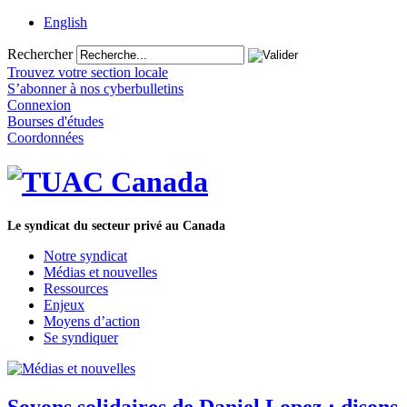
English
Rechercher
Trouvez votre section locale
S’abonner à nos cyberbulletins
Connexion
Bourses d'études
Coordonnées
Le syndicat du secteur privé au Canada
Notre syndicat
Médias et nouvelles
Ressources
Enjeux
Moyens d’action
Se syndiquer
Soyons solidaires de Daniel Lopez : disons