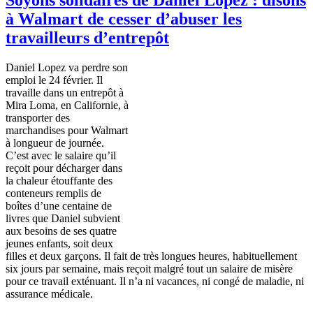
à Walmart de cesser d’abuser les
travailleurs d’entrepôt
Daniel Lopez
va
perdre
son
emploi
le 24
février
. Il
travaille
dans
un
entrepôt
à
Mira Loma, en
Californie
,
à
transporter des
marchandises
pour Walmart
à
longueur de
journée
.
C’est
avec
le
salaire
qu’il
reçoit
pour
décharger
dans
la
chaleur
étouffante
des
conteneurs
remplis
de
boîtes
d’une
centaine
de
livres
que
Daniel
subvient
aux
besoins
de
ses
quatre
jeunes
enfants
,
soit
deux
filles
et
deux
garçons
. Il fait de
très
longues
heures
,
habituellement
six
jours
par
semaine
,
mais
reçoit
malgré
tout un
salaire
de
misère
pour
ce
travail
exténuant
. Il
n’a
ni
vacances
,
ni
congé
de
maladie
,
ni
assurance
médicale
.