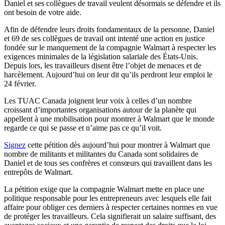
Daniel et
ses
collègues
de travail
veulent
désormais
se
défendre
et
ils
ont
besoin
de
votre
aide.
Afin
de
défendre
leurs
droits
fondamentaux
de la
personne
, Daniel
et 69 de
ses
collègues
de travail
ont
intenté
une
action en justice
fondée
sur
le
manquement
de la
compagnie
Walmart
à
respecter les
exigences
minimales
de la
législation
salariale
des
États-Unis
.
Depuis
lors
, les
travailleurs
disent
être
l’objet
de menaces et de
harcèlement
.
Aujourd’hui
on
leur
dit
qu’ils
perdront
leur
emploi
le
24
février
.
Les
TUAC
Canada
joignent
leur
voix
à
celles
d’un
nombre
croissant
d’importantes
organisations
autour
de la
planète
qui
appellent
à
une
mobilisation
pour
montrer
à
Walmart
que
le
monde
regarde
ce
qui se
passe
et
n’aime
pas
ce
qu’il
voit
.
Signez
cette
pétition
dès
aujourd’hui
pour
montrer
à
Walmart
que
nombre
de militants et
militantes
du Canada
sont
solidaires
de
Daniel et de
tous
ses
confrères
et
consœurs
qui
travaillent
dans
les
entrepôts
de Walmart.
La
pétition
exige
que
la
compagnie
Walmart
mette
en place
une
politique
responsable
pour les entrepreneurs
avec
lesquels
elle
fait
affaire pour obliger
ces
derniers
à
respecter
certaines
normes
en
vue
de
protéger
les
travailleurs
.
Cela
signifierait
un
salaire
suffisant
, des