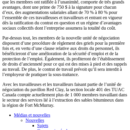
que
les
membres
ont
ratifiée
à
l’unanimité
,
comporte
de
très
grands
avantages
,
dont
une
prime de 750 $
à
la signature pour
chacun
d’eux
, des augmentations
salariales
allant
de 70 %
à
80 % pour
l’ensemble
de
ces
travailleuses
et
travailleurs
et entrant en
vigueur
dès
la ratification du
contrat
en question et un
régime
d’avantages
sociaux
collectifs
dont
l’entreprise
assumera
la
totalité
du
coût
.
Par-dessus
tout, les
membres
de la nouvelle
unité
de
négociation
disposent
d’une
procédure
de
règlement
des
griefs
pour la
première
fois
et, en
vertu
d’une
clause relative aux
droits
du personnel,
ils
bénéficieront
d’une
amélioration
de la
sécurité
d’emploi
et de la
protection de
l’emploi
.
Également
,
ils
profiteront
de
l’établissement
de
droits
d’ancienneté
pour
ce
qui
est
des
mises
à
pied et des rappels
au travail. De plus, le
contrat
de travail
prévoit
qu’il
sera
interdit
à
l’employeur
de
pratiquer
la
sous-traitance
.
Avec
les
travailleuses
et les
travailleurs
faisant
partie
de
l’unité
de
négociation
du
pavillon
Red Clay, la section locale 401 des
TUAC
Canada
compte
actuellement
plus de 1 000
membres
travaillant
dans
le
secteur
des services
lié
à
l’extraction
des sables
bitumineux
dans
la
région
de Fort McMurray.
Médias et nouvelles
Nouvelles
Sujets