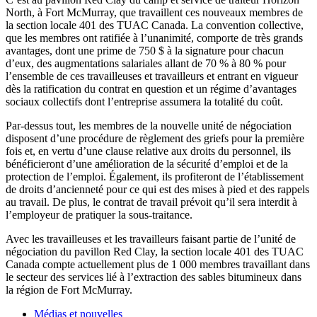
North,
à
Fort McMurray,
que
travaillent
ces
nouveaux
membres
de
la section locale 401 des
TUAC
Canada. La convention collective,
que
les
membres
ont
ratifiée
à
l’unanimité
,
comporte
de
très
grands
avantages
,
dont
une
prime de 750 $
à
la signature pour
chacun
d’eux
, des augmentations
salariales
allant
de 70 %
à
80 % pour
l’ensemble
de
ces
travailleuses
et
travailleurs
et entrant en
vigueur
dès
la ratification du
contrat
en question et un
régime
d’avantages
sociaux
collectifs
dont
l’entreprise
assumera
la
totalité
du
coût
.
Par-dessus
tout, les
membres
de la nouvelle
unité
de
négociation
disposent
d’une
procédure
de
règlement
des
griefs
pour la
première
fois
et, en
vertu
d’une
clause relative aux
droits
du personnel,
ils
bénéficieront
d’une
amélioration
de la
sécurité
d’emploi
et de la
protection de
l’emploi
.
Également
,
ils
profiteront
de
l’établissement
de
droits
d’ancienneté
pour
ce
qui
est
des
mises
à
pied et des rappels
au travail. De plus, le
contrat
de travail
prévoit
qu’il
sera
interdit
à
l’employeur
de
pratiquer
la
sous-traitance
.
Avec
les
travailleuses
et les
travailleurs
faisant
partie
de
l’unité
de
négociation
du
pavillon
Red Clay, la section locale 401 des
TUAC
Canada
compte
actuellement
plus de 1 000
membres
travaillant
dans
le
secteur
des services
lié
à
l’extraction
des sables
bitumineux
dans
la
région
de Fort McMurray.
Médias et nouvelles