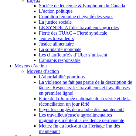
Enjeux
Société de leucémie & lymphome du Canada
L’action politique
Condition féminine et égalité des sexes
La justice sociale
LE SYNDICAT des travailleurs agricoles
Fierté des TUAC – Fierté syndicale
Jeunes travailleurs
Justice alimentaire
La solidarité mondiale
Les chauffeur(e)s d’Uber s’unissent
Cannabis responsable
Moyens d’action
Moyens d’action
L’abordabilité pour tous
La violence ne fait pas partie de la description de
tâche : Respectez les travailleurs et travailleuses
en première ligne!
Faire de la Journée nationale de la vérité et de la
réconciliation un jour férié
Payer les congés de maladie dès maintenant!
Les travailleur(euse)s agroalimentaires
migrant(e)s méritent la résidence permanente
Mettez fin au lock-out du Heritage Inn dès
maintenant