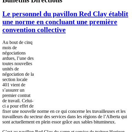
Le personnel du pavillon Red Clay établit
une norme en concluant une première
convention collective
Au bout de
cinq
mois
de
négociations
ardues
,
l’une
des
toutes
nouvelles
unités
de
négociation
de la
section locale
401
vient
de
s’assurer
un
premier
contrat
de travail.
Celui-
ci
a pour
effet
de
fixer
une
nouvelle
norme
en
ce
qui
concerne
les
travailleuses
et les
travailleurs
du
secteur
des services
dans
les
régions
de
l’Alberta
qui
sont
actuellement
en
plein
essor
grâce
aux sables
bitumineux
.
C’est
au
pavillon
Red Clay du camp et service de
traiteur
Horizon