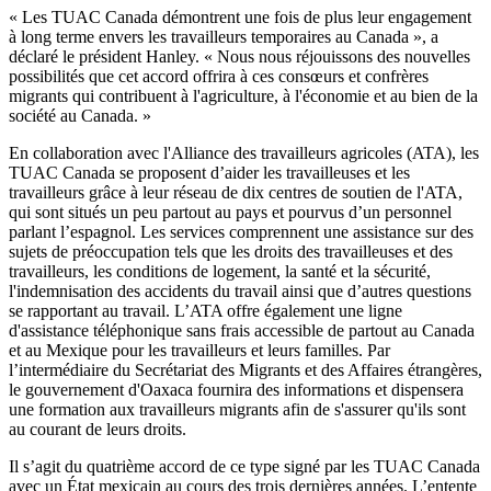
« Les
TUAC
Canada
démontrent
une
fois
de plus
leur
engagement
à
long
terme
envers
les
travailleurs
temporaires
au Canada », a
déclaré
le
président
Hanley. «
Nous
nous
réjouissons
des
nouvelles
possibilités
que
cet
accord
offrira
à
ces
consœurs
et
confrères
migrants qui
contribuent
à
l'agriculture
,
à
l'économie
et au
bien
de la
société
au Canada. »
En collaboration
avec
l'Alliance
des
travailleurs
agricoles
(ATA), les
TUAC
Canada se
proposent
d’aider
les
travailleuses
et les
travailleurs
grâce
à
leur
réseau
de
dix
centres
de
soutien
de
l'ATA
,
qui
sont
situés
un
peu
partout
au pays et
pourvus
d’un
personnel
parlant
l’espagnol
. Les services
comprennent
une
assistance
sur
des
sujets
de
préoccupation
tels
que
les
droits
des
travailleuses
et des
travailleurs
, les conditions de
logement
, la
santé
et la
sécurité
,
l'indemnisation
des accidents du travail
ainsi
que
d’autres
questions
se
rapportant
au travail.
L’ATA
offre
également
une
ligne
d'assistance
téléphonique
sans
frais
accessible de
partout
au Canada
et au
Mexique
pour les
travailleurs
et
leurs
familles
. Par
l’intermédiaire
du
Secrétariat
des Migrants et des Affaires
étrangères
,
le
gouvernement
d'Oaxaca
fournira
des
informations
et
dispensera
une
formation aux
travailleurs
migrants
afin
de
s'assurer
qu'ils
sont
au courant de
leurs
droits
.
Il
s’agit
du
quatrième
accord de
ce
type
signé
par les
TUAC
Canada
avec
un
État
mexicain
au
cours
des
trois
dernières
années
.
L’entente