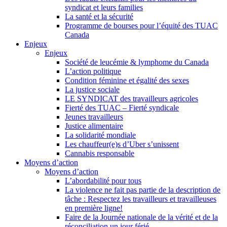
syndicat et leurs families
La santé et la sécurité
Programme de bourses pour l’équité des TUAC
Canada
Enjeux
Enjeux
Société de leucémie & lymphome du Canada
L’action politique
Condition féminine et égalité des sexes
La justice sociale
LE SYNDICAT des travailleurs agricoles
Fierté des TUAC – Fierté syndicale
Jeunes travailleurs
Justice alimentaire
La solidarité mondiale
Les chauffeur(e)s d’Uber s’unissent
Cannabis responsable
Moyens d’action
Moyens d’action
L’abordabilité pour tous
La violence ne fait pas partie de la description de
tâche : Respectez les travailleurs et travailleuses
en première ligne!
Faire de la Journée nationale de la vérité et de la
réconciliation un jour férié