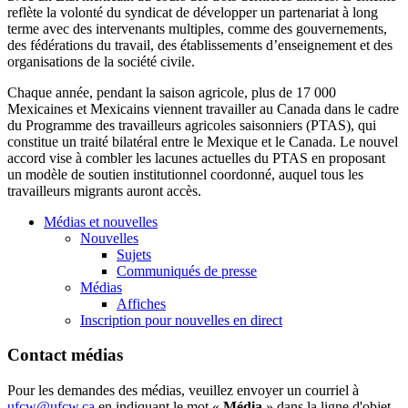
reflète
la
volonté
du
syndicat
de
développer
un
partenariat
à
long
terme
avec
des
intervenants
multiples,
comme
des
gouvernements
,
des
fédérations
du travail, des
établissements
d’enseignement
et des
organisations
de la
société
civile
.
Chaque
année
, pendant la
saison
agricole
, plus de 17 000
Mexicaines
et
Mexicains
viennent
travailler
au Canada
dans
le cadre
du
Programme
des
travailleurs
agricoles
saisonniers
(PTAS), qui
constitue
un
traité
bilatéral
entre
le
Mexique
et le Canada. Le
nouvel
accord vise
à
combler
les
lacunes
actuelles
du PTAS en
proposant
un
modèle
de
soutien
institutionnel
coordonné
,
auquel
tous
les
travailleurs
migrants
auront
accès
.
Médias et nouvelles
Nouvelles
Sujets
Communiqués de presse
Médias
Affiches
Inscription pour nouvelles en direct
Contact médias
Pour les demandes des médias, veuillez envoyer un courriel à
ufcw@ufcw.ca
en indiquant le mot «
Média
» dans la ligne d'objet.