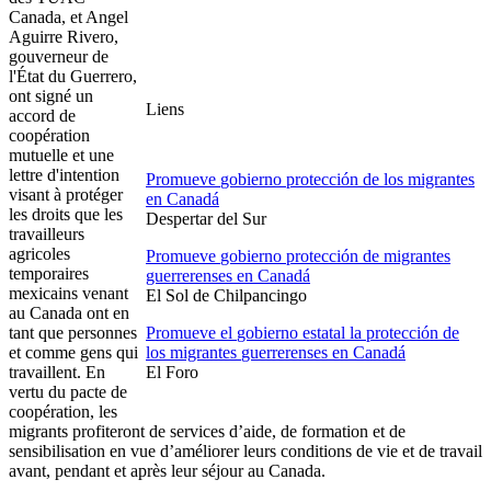
Canada, et Angel
Aguirre
Rivero
,
gouverneur
de
l'État
du Guerrero,
ont
signé
un
Liens
accord de
coopération
mutuelle
et
une
lettre
d'intention
Promueve
gobierno
protección
de los
migrantes
visant
à
protéger
en
Canadá
les
droits
que
les
Despertar
del Sur
travailleurs
agricoles
Promueve
gobierno
protección
de
migrantes
temporaires
guerrerenses
en
Canadá
mexicains
venant
El Sol de
Chilpancingo
au Canada
ont
en
tant
que
personnes
Promueve
el
gobierno
estatal
la
protección
de
et
comme
gens
qui
los
migrantes
guerrerenses
en
Canadá
travaillent
. En
El
Foro
vertu
du
pacte
de
coopération
, les
migrants
profiteront
de services
d’aide
, de formation et de
sensibilisation
en
vue
d’améliorer
leurs
conditions de vie et de travail
avant, pendant et
après
leur
séjour
au Canada.