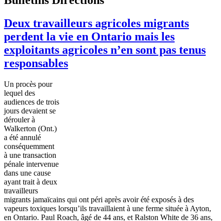
Deux travailleurs agricoles migrants
perdent la vie en Ontario mais les
exploitants agricoles n’en sont pas tenus
responsables
Un
procès
pour
lequel
des
audiences de
trois
jours
devaient
se
dérouler
à
Walkerton
(Ont.)
a
été
annulé
conséquemment
à
une
transaction
pénale
intervenue
dans
une
cause
ayant
trait
à
deux
travailleurs
migrants
jamaïcains
qui
ont
péri
après
avoir
été
exposés
à
des
vapeurs
toxiques
lorsqu’ils
travaillaient
à
une
ferme
située
à
Ayton
,
en Ontario. Paul Roach,
âgé
de 44
ans
, et Ralston White de 36
ans
,