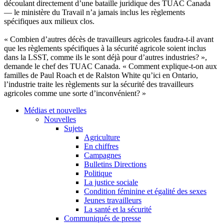
découlant
directement
d’une
bataille
juridique
des
TUAC
Canada
— le
ministère
du Travail
n’a
jamais
inclus
les
règlements
spécifiques
aux
milieux
clos
.
«
Combien
d’autres
décès
de
travailleurs
agricoles
faudra-t-il
avant
que
les
règlements
spécifiques
à
la
sécurité
agricole
soient
inclus
dans
la
LSST
,
comme
ils
le
sont
déjà
pour
d’autres
industries? »,
demande
le chef des
TUAC
Canada. « Comment
explique-t-on
aux
familles
de Paul Roach et de Ralston White
qu’ici
en Ontario,
l’industrie
traite
les
règlements
sur
la
sécurité
des
travailleurs
agricoles
comme
une
sorte
d’inconvénient
? »
Médias et nouvelles
Nouvelles
Sujets
Agriculture
En chiffres
Campagnes
Bulletins Directions
Politique
La justice sociale
Condition féminine et égalité des sexes
Jeunes travailleurs
La santé et la sécurité
Communiqués de presse