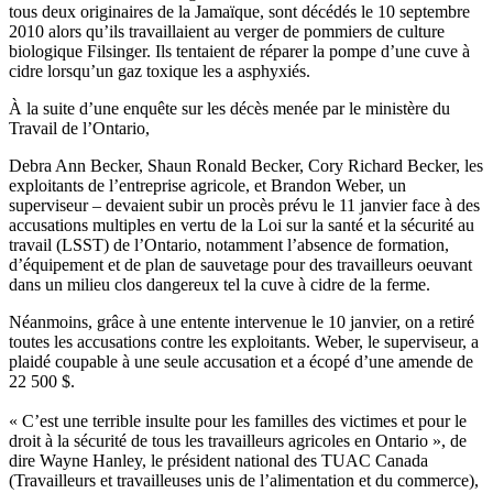
tous
deux
originaires
de la
Jamaïque
,
sont
décédés
le 10
septembre
2010
alors
qu’ils
travaillaient
au verger de
pommiers
de culture
biologique
Filsinger
.
Ils
tentaient
de
réparer
la
pompe
d’une
cuve
à
cidre
lorsqu’un
gaz
toxique
les a
asphyxiés
.
À
la suite
d’une
enquête
sur
les
décès
menée
par le
ministère
du
Travail de
l’Ontario
,
Debra Ann Becker, Shaun Ronald Becker, Cory Richard Becker, les
exploitants
de
l’entreprise
agricole
, et Brandon Weber, un
superviseur
–
devaient
subir
un
procès
prévu
le 11
janvier
face
à
des
accusations multiples en
vertu
de la
Loi
sur
la
santé
et la
sécurité
au
travail (
LSST
) de
l’Ontario
,
notamment
l’absence
de formation,
d’équipement
et de plan de
sauvetage
pour des
travailleurs
oeuvant
dans
un milieu
clos
dangereux
tel
la
cuve
à
cidre
de la
ferme
.
Néanmoins
,
grâce
à
une
entente
intervenue
le 10
janvier
, on a
retiré
toutes
les accusations
contre
les
exploitants
. Weber, le
superviseur
, a
plaidé
coupable
à
une
seule
accusation et a
écopé
d’une
amende
de
22 500 $.
«
C’est
une
terrible
insulte
pour les
familles
des
victimes
et pour le
droit
à
la
sécurité
de
tous
les
travailleurs
agricoles
en Ontario », de
dire Wayne Hanley, le
président
national des
TUAC
Canada
(
Travailleurs
et
travailleuses
unis
de
l’alimentation
et du commerce),