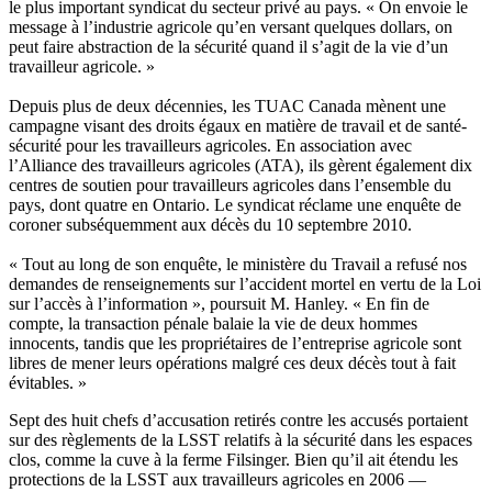
le plus important
syndicat
du
secteur
privé
au pays. « On
envoie
le
message
à
l’industrie
agricole
qu’en
versant
quelques
dollars, on
peut
faire abstraction de la
sécurité
quand
il
s’agit
de la vie
d’un
travailleur
agricole
. »
Depuis
plus de
deux
décennies
, les
TUAC
Canada
mènent
une
campagne
visant
des
droits
égaux
en
matière
de travail et de
santé-
sécurité
pour les
travailleurs
agricoles
. En association
avec
l’Alliance
des
travailleurs
agricoles
(ATA),
ils
gèrent
également
dix
centres
de
soutien
pour
travailleurs
agricoles
dans
l’ensemble
du
pays,
dont
quatre
en Ontario. Le
syndicat
réclame
une
enquête
de
coroner
subséquemment
aux
décès
du 10
septembre
2010.
« Tout au long de son
enquête
, le
ministère
du Travail a
refusé
nos
demandes
de
renseignements
sur
l’accident
mortel
en
vertu
de la
Loi
sur
l’accès
à
l’information
»,
poursuit
M. Hanley. « En fin de
compte
, la transaction
pénale
balaie
la vie de
deux
hommes
innocents,
tandis
que
les
propriétaires
de
l’entreprise
agricole
sont
libres
de
mener
leurs
opérations
malgré
ces
deux
décès
tout
à
fait
évitables
. »
Sept des
huit
chefs
d’accusation
retirés
contre
les
accusés
portaient
sur
des
règlements
de la
LSST
relatifs
à
la
sécurité
dans
les
espaces
clos
,
comme
la
cuve
à
la
ferme
Filsinger
. Bien
qu’il
ait
étendu
les
protections de la
LSST
aux
travailleurs
agricoles
en 2006 —