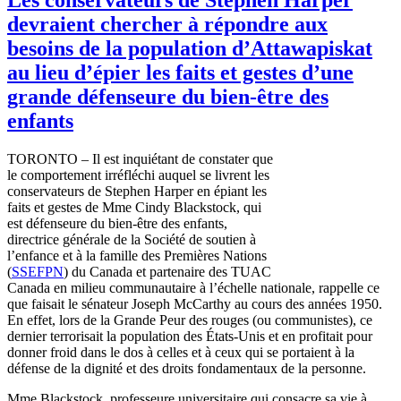
devraient chercher à répondre aux
besoins de la population d’Attawapiskat
au lieu d’épier les faits et gestes d’une
grande défenseure du bien-être des
enfants
TORONTO – Il
est
inquiétant
de
constater
que
le
comportement
irréfléchi
auquel
se
livrent
les
conservateurs
de Stephen Harper en
épiant
les
faits
et
gestes
de Mme Cindy
Blackstock
, qui
est
défenseure
du
bien-être
des
enfants
,
directrice
générale
de la
Société
de
soutien
à
l’enfance
et
à
la
famille
des
Premières
Nations
(
SSEFPN
) du Canada et
partenaire
des
TUAC
Canada en milieu
communautaire
à
l’échelle
nationale
,
rappelle
ce
que
faisait
le
sénateur
Joseph McCarthy au
cours
des
années
1950.
En
effet
,
lors
de la Grande
Peur
des rouges (
ou
communistes
),
ce
dernier
terrorisait
la population des
États-Unis
et en
profitait
pour
donner
froid
dans
le dos
à
celles
et
à
ceux
qui se
portaient
à
la
défense
de la
dignité
et des
droits
fondamentaux
de la
personne
.
Mme
Blackstock
,
professeure
universitaire
qui
consacre
sa
vie
à