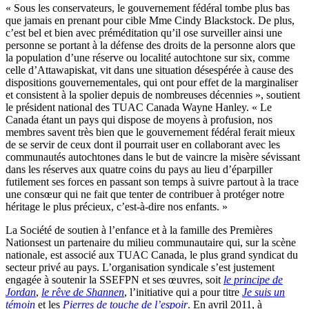
«
Sous
les
conservateurs
, le
gouvernement
fédéral
tombe
plus bas
que
jamais
en
prenant
pour
cible
Mme Cindy
Blackstock
. De plus,
c’est
bel
et
bien
avec
préméditation
qu’il
ose
surveiller
ainsi
une
personne
se
portant
à
la
défense
des
droits
de la
personne
alors
que
la population
d’une
réserve
ou
localité
autochtone
sur
six,
comme
celle
d’Attawapiskat
,
vit
dans
une
situation
désespérée
à
cause des
dispositions
gouvernementales
, qui
ont
pour
effet
de la
marginaliser
et consistent
à
la
spolier
depuis
de
nombreuses
décennies
»,
soutient
le
président
national des
TUAC
Canada Wayne Hanley. « Le
Canada
étant
un pays qui dispose de
moyens
à
profusion, nos
membres
savent
très
bien
que
le
gouvernement
fédéral
ferait
mieux
de se
servir
de
ceux
dont
il
pourrait
user en
collaborant
avec
les
communautés
autochtones
dans
le but de
vaincre
la
misère
sévissant
dans
les
réserves
aux
quatre
coins du pays au lieu
d’éparpiller
futilement
ses
forces en passant son temps
à
suivre
partout
à
la trace
une
consœur
qui ne fait
que
tenter
de
contribuer
à
protéger
notre
héritage
le plus
précieux
,
c’est-à-dire
nos
enfants
. »
La
Société
de
soutien
à
l’enfance
et
à
la
famille
des
Premières
Nationsest un
partenaire
du milieu
communautaire
qui,
sur
la scène
nationale
,
est
associé aux
TUAC
Canada, le plus grand syndicat du
secteur privé au pays. L’organisation syndicale
s’est
justement
engagée
à
soutenir la
SSEFPN
et
ses
œuvres, soit
le principe de
Jordan
,
le rêve de Shannen
, l’initiative qui a pour titre
Je suis un
témoin
et les
Pierres de touche de l’espoir
. En avril 2011, à