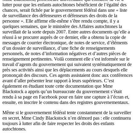
lutter
pour
que
les
enfants
autochtones
bénéficient
de
l’égalité
des
chances,
serait
fichée
par le
gouvernement
fédéral
dans
une
«
liste
de surveillance des
défenseures
et
défenseurs
des
droits
de la
personne
». Elle
affirme
elle-même
s’être
rendu
compte
,
il
y a
quelques
semaines
,
que
le
ministère
des Affaires
autochtones
la
surveillait
de la
sorte
depuis
2007.
Entre
autres
documents
qu’elle
a
réussi
à
se procurer
auprès
de
ce
dernier,
elle
a
obtenu
la
copie
de
messages de
courrier
électronique
, de notes de service,
d’éléments
d’un
dossier de surveillance,
d’une
fiche de
renseignements
personnels
, de notes
d’information
négatives
et
d’autres
pièces
de
renseignement
pertinentes
.
Voilà
comment
elle
s’est
informée
sur
le
travail
d’agents
du
gouvernement
qui
suivaient
systématiquement
de
près
ses
activités
ainsi
que
les
déplacements
au
cours
desquels
elle
prononçait
des
discours
.
Ces
agents
assistaient
donc
aux
conférences
avant
d’aller
présenter
leur
rapport
à
leurs
supérieurs
.
C’est
également
en
étudiant
toute
cette
documentation
que
Mme
Blackstock
a
appris
qu’un
bureaucrate
du
gouvernement
s’était
rendu
à
sa
page en Facebook pour en faire
une
capture
à
l’écran
et,
ensuite
, en
inscrire
le
contenu
dans
des
registres
gouvernementaux
.
Même
si
le
gouvernement
fédéral
tente
constamment
de la
surveiller
en secret, Mme Cindy
Blackstock
n’en
démord
pas :
elle
continuera
toujours
à
lutter
afin
de faire respecter les
droits
des
enfants
autochtones
.