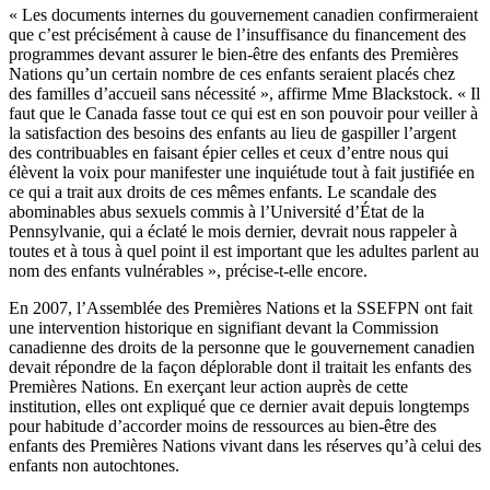
« Les documents internes du
gouvernement
canadien
confirmeraient
que
c’est
précisément
à
cause de
l’insuffisance
du
financement
des
programmes
devant
assurer
le
bien-être
des
enfants
des
Premières
Nations
qu’un
certain
nombre
de
ces
enfants
seraient
placés
chez
des
familles
d’accueil
sans
nécessité
»,
affirme
Mme
Blackstock
. « Il
faut
que
le Canada
fasse
tout
ce
qui
est
en son
pouvoir
pour
veiller
à
la satisfaction des
besoins
des
enfants
au lieu de
gaspiller
l’argent
des
contribuables
en
faisant
épier
celles
et
ceux
d’entre
nous
qui
élèvent
la
voix
pour
manifester
une
inquiétude
tout
à
fait
justifiée
en
ce
qui a trait aux
droits
de
ces
mêmes
enfants
. Le
scandale
des
abominables
abus
sexuels
commis
à
l’Université
d’État
de la
Pennsylvanie
, qui a
éclaté
le
mois
dernier,
devrait
nous
rappeler
à
toutes
et
à
tous
à
quel
point
il
est
important
que
les
adultes
parlent
au
nom des
enfants
vulnérables
»,
précise-t-elle
encore.
En 2007,
l’Assemblée
des
Premières
Nations et la
SSEFPN
ont
fait
une
intervention
historique
en
signifiant
devant
la Commission
canadienne
des
droits
de la
personne
que
le
gouvernement
canadien
devait
répondre
de la
façon
déplorable
dont
il
traitait
les
enfants
des
Premières
Nations. En
exerçant
leur
action
auprès
de
cette
institution,
elles
ont
expliqué
que
ce
dernier
avait
depuis
longtemps
pour habitude
d’accorder
moins
de
ressources
au
bien-être
des
enfants
des
Premières
Nations vivant
dans
les
réserves
qu’à
celui
des
enfants
non
autochtones
.