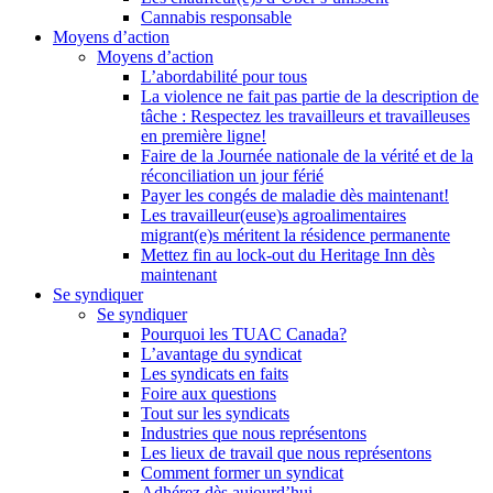
Cannabis responsable
Moyens d’action
Moyens d’action
L’abordabilité pour tous
La violence ne fait pas partie de la description de
tâche : Respectez les travailleurs et travailleuses
en première ligne!
Faire de la Journée nationale de la vérité et de la
réconciliation un jour férié
Payer les congés de maladie dès maintenant!
Les travailleur(euse)s agroalimentaires
migrant(e)s méritent la résidence permanente
Mettez fin au lock-out du Heritage Inn dès
maintenant
Se syndiquer
Se syndiquer
Pourquoi les TUAC Canada?
L’avantage du syndicat
Les syndicats en faits
Foire aux questions
Tout sur les syndicats
Industries que nous représentons
Les lieux de travail que nous représentons
Comment former un syndicat
Adhérez dès aujourd’hui