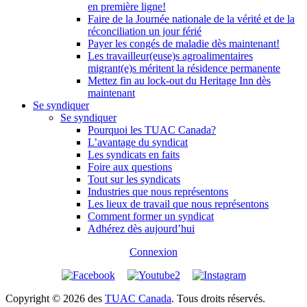
en première ligne!
Faire de la Journée nationale de la vérité et de la
réconciliation un jour férié
Payer les congés de maladie dès maintenant!
Les travailleur(euse)s agroalimentaires
migrant(e)s méritent la résidence permanente
Mettez fin au lock-out du Heritage Inn dès
maintenant
Se syndiquer
Se syndiquer
Pourquoi les TUAC Canada?
L’avantage du syndicat
Les syndicats en faits
Foire aux questions
Tout sur les syndicats
Industries que nous représentons
Les lieux de travail que nous représentons
Comment former un syndicat
Adhérez dès aujourd’hui
Connexion
Copyright © 2026 des
TUAC Canada
. Tous droits réservés.