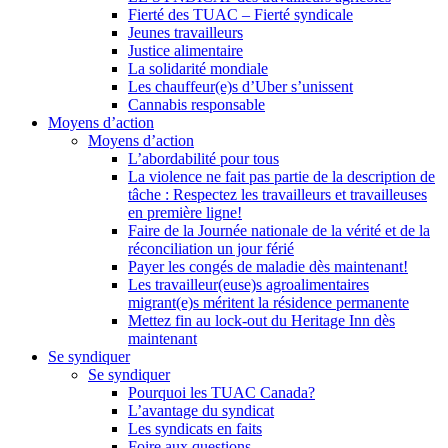
Fierté des TUAC – Fierté syndicale
Jeunes travailleurs
Justice alimentaire
La solidarité mondiale
Les chauffeur(e)s d’Uber s’unissent
Cannabis responsable
Moyens d’action
Moyens d’action
L’abordabilité pour tous
La violence ne fait pas partie de la description de
tâche : Respectez les travailleurs et travailleuses
en première ligne!
Faire de la Journée nationale de la vérité et de la
réconciliation un jour férié
Payer les congés de maladie dès maintenant!
Les travailleur(euse)s agroalimentaires
migrant(e)s méritent la résidence permanente
Mettez fin au lock-out du Heritage Inn dès
maintenant
Se syndiquer
Se syndiquer
Pourquoi les TUAC Canada?
L’avantage du syndicat
Les syndicats en faits
Foire aux questions