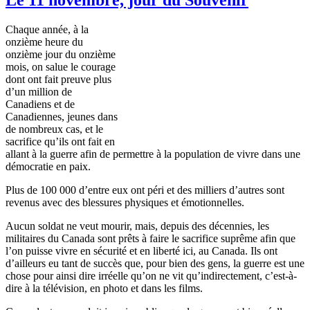
Chaque
année
,
à
la
onzième
heure
du
onzième
jour du
onzième
mois
, on
salue
le courage
dont
ont
fait
preuve
plus
d’un
million de
Canadiens
et de
Canadiennes
,
jeunes
dans
de
nombreux
cas
, et le
sacrifice
qu’ils
ont
fait en
allant
à
la guerre
afin
de
permettre
à
la population de vivre
dans
une
démocratie
en
paix
.
Plus de 100 000
d’entre
eux
ont
péri
et des
milliers
d’autres
sont
revenus
avec
des
blessures
physiques et
émotionnelles
.
Aucun
soldat
ne
veut
mourir
,
mais
,
depuis
des
décennies
, les
militaires
du Canada
sont
prêts
à
faire le sacrifice
suprême
afin
que
l’on
puisse
vivre en
sécurité
et en
liberté
ici
, au Canada.
Ils
ont
d’ailleurs
eu
tant
de
succès
que
, pour
bien
des
gens
, la guerre
est
une
chose pour
ainsi
dire
irréelle
qu’on
ne
vit
qu’indirectement
,
c’est-à-
dire
à
la
télévision
, en photo et
dans
les films.