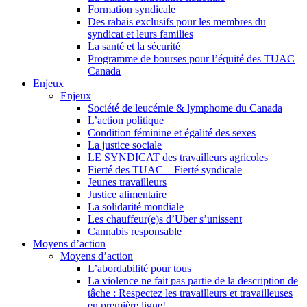
Formation syndicale
Des rabais exclusifs pour les membres du
syndicat et leurs families
La santé et la sécurité
Programme de bourses pour l’équité des TUAC
Canada
Enjeux
Enjeux
Société de leucémie & lymphome du Canada
L’action politique
Condition féminine et égalité des sexes
La justice sociale
LE SYNDICAT des travailleurs agricoles
Fierté des TUAC – Fierté syndicale
Jeunes travailleurs
Justice alimentaire
La solidarité mondiale
Les chauffeur(e)s d’Uber s’unissent
Cannabis responsable
Moyens d’action
Moyens d’action
L’abordabilité pour tous
La violence ne fait pas partie de la description de
tâche : Respectez les travailleurs et travailleuses
en première ligne!