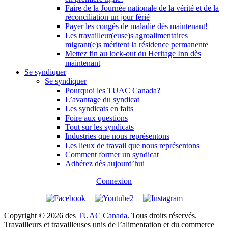
Faire de la Journée nationale de la vérité et de la
réconciliation un jour férié
Payer les congés de maladie dès maintenant!
Les travailleur(euse)s agroalimentaires
migrant(e)s méritent la résidence permanente
Mettez fin au lock-out du Heritage Inn dès
maintenant
Se syndiquer
Se syndiquer
Pourquoi les TUAC Canada?
L’avantage du syndicat
Les syndicats en faits
Foire aux questions
Tout sur les syndicats
Industries que nous représentons
Les lieux de travail que nous représentons
Comment former un syndicat
Adhérez dès aujourd’hui
Connexion
Copyright © 2026 des
TUAC Canada
. Tous droits réservés.
Travailleurs et travailleuses unis de l’alimentation et du commerce