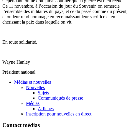
Cependant
, on ne
doit
jamais
oublier
que
la guerre
est
bien
réelle
.
Ce
11
novembre
,
à
l’occasion
du jour du Souvenir, on
remercie
l’ensemble
des
militaires
du pays, et
ce
du
passé
comme
du
présent
,
et on
leur
rend
hommage
en
reconnaissant
leur
sacrifice et en
chérissant
la
paix
dans
laquelle
on
vit
.
En
toute
solidarité
,
Wayne Hanley
Président
national
Médias et nouvelles
Nouvelles
Sujets
Communiqués de presse
Médias
Affiches
Inscription pour nouvelles en direct
Contact médias