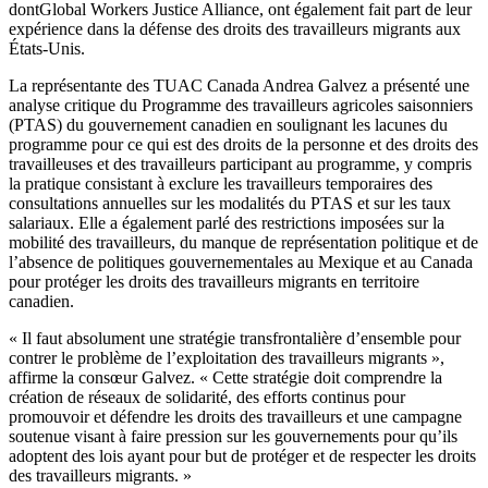
dontGlobal
Workers Justice Alliance,
ont
également
fait part de
leur
expérience
dans
la
défense
des
droits
des
travailleurs
migrants aux
États-Unis
.
La
représentante
des
TUAC
Canada Andrea
Galvez
a
présenté
une
analyse
critique du
Programme
des
travailleurs
agricoles
saisonniers
(PTAS) du
gouvernement
canadien
en
soulignant
les
lacunes
du
programme
pour
ce
qui
est
des
droits
de la
personne
et des
droits
des
travailleuses
et des
travailleurs
participant au
programme
, y
compris
la
pratique
consistant
à
exclure
les
travailleurs
temporaires
des
consultations
annuelles
sur
les
modalités
du PTAS et
sur
les
taux
salariaux
. Elle a
également
parlé
des restrictions
imposées
sur
la
mobilité
des
travailleurs
, du
manque
de
représentation
politique
et de
l’absence
de
politiques
gouvernementales
au
Mexique
et au Canada
pour
protéger
les
droits
des
travailleurs
migrants en
territoire
canadien
.
« Il
faut
absolument
une
stratégie
transfrontalière
d’ensemble
pour
contrer
le
problème
de
l’exploitation
des
travailleurs
migrants »,
affirme
la
consœur
Galvez
. «
Cette
stratégie
doit
comprendre
la
création
de
réseaux
de
solidarité
, des efforts
continus
pour
promouvoir
et
défendre
les
droits
des
travailleurs
et
une
campagne
soutenue
visant
à
faire
pression
sur
les
gouvernements
pour
qu’ils
adoptent
des
lois
ayant
pour but de
protéger
et de respecter les
droits
des
travailleurs
migrants. »