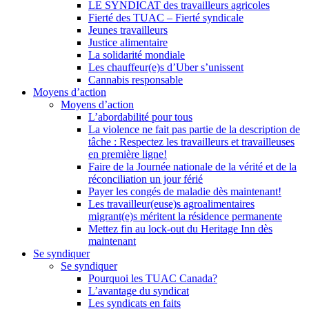
LE SYNDICAT des travailleurs agricoles
Fierté des TUAC – Fierté syndicale
Jeunes travailleurs
Justice alimentaire
La solidarité mondiale
Les chauffeur(e)s d’Uber s’unissent
Cannabis responsable
Moyens d’action
Moyens d’action
L’abordabilité pour tous
La violence ne fait pas partie de la description de
tâche : Respectez les travailleurs et travailleuses
en première ligne!
Faire de la Journée nationale de la vérité et de la
réconciliation un jour férié
Payer les congés de maladie dès maintenant!
Les travailleur(euse)s agroalimentaires
migrant(e)s méritent la résidence permanente
Mettez fin au lock-out du Heritage Inn dès
maintenant
Se syndiquer
Se syndiquer
Pourquoi les TUAC Canada?
L’avantage du syndicat
Les syndicats en faits