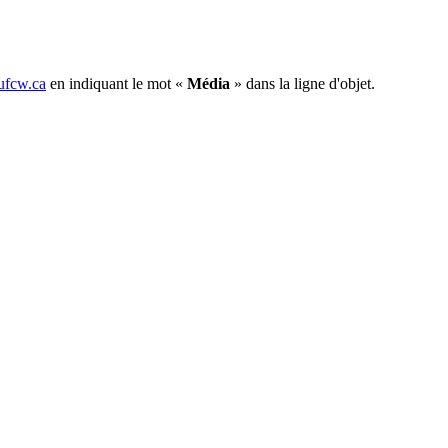
fcw.ca
en indiquant le mot «
Média
» dans la ligne d'objet.