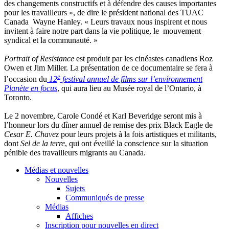
des
changements
constructifs
et
à
défendre
des causes
importantes
pour les
travailleurs
», de dire le
président
national des
TUAC
Canada Wayne Hanley. «
Leurs
travaux
nous
inspirent
et
nous
invitent
à
faire
notre
part
dans
la vie
politique
, le
mouvement
syndical
et la
communauté
. »
Portrait of Resistance
est
produit
par les
cinéastes
canadiens
Roz
Owen et Jim Miller. La
présentation
de
ce
documentaire
se
fera
à
e
l’occasion
du
12
festival
annuel
de films
sur
l’environnement
Planète
en focus
, qui aura lieu au
Musée
royal de
l’Ontario
,
à
Toronto.
Le 2
novembre
, Carole
Condé
et Karl
Beveridge
seront
mis
à
l’honneur
lors
du
dîner
annuel
de remise des prix Black Eagle de
Cesar E. Chavez
pour
leurs
projets
à
la
fois
artistiques
et militants,
dont
Sel
de la
terre
, qui
ont
éveillé
la conscience
sur
la situation
pénible
des
travailleurs
migrants au Canada.
Médias et nouvelles
Nouvelles
Sujets
Communiqués de presse
Médias
Affiches
Inscription pour nouvelles en direct