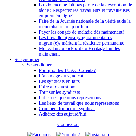
La violence ne fait pas partie de la description de
tâche : Respectez les travailleurs et travailleuses
en première ligne!
Faire de la Journée nationale de la vérité et de la
réconciliation un jour férié
Payer les congés de maladie dès maintenant!
Les travailleur(euse)s agroalimentaires
migrant(e)s méritent la résidence permanente
Mettez fin au lock-out du Heritage Inn dès
maintenant
Se syndiquer
Se syndiquer
Pourquoi les TUAC Canada?
L’avantage du syndicat
Les syndicats en faits
Foire aux questions
Tout sur les syndicats
Industries que nous représentons
Les lieux de travail que nous représentons
Comment former un syndicat
Adhérez dès aujourd’hui
Connexion