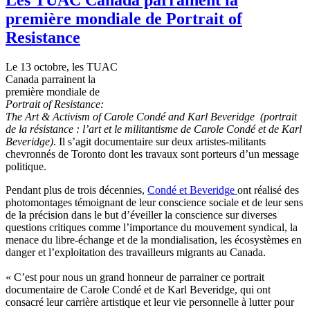
première mondiale de Portrait of
Resistance
Le 13
octobre
, les
TUAC
Canada
parrainent
la
première
mondiale
de
Portrait of Resistance:
The Art & Activism of Carole
Condé
and Karl
Beveridge
(portrait
de la
résistance
:
l’art
et le
militantisme
de Carole
Condé
et de Karl
Beveridge
)
. Il
s’agit
documentaire
sur
deux
artistes-militants
chevronnés
de Toronto
dont
les
travaux
sont
porteurs
d’un
message
politique
.
Pendant plus de
trois
décennies
,
Condé
et
Beveridge
ont
réalisé
des
photomontages
témoignant
de
leur
conscience
sociale
et de
leur
sens
de la
précision
dans
le but
d’éveiller
la conscience
sur
diverses
questions critiques
comme
l’importance
du
mouvement
syndical
, la
menace du
libre-échange
et de la
mondialisation
, les
écosystèmes
en
danger et
l’exploitation
des
travailleurs
migrants au Canada.
«
C’est
pour
nous
un grand
honneur
de
parrainer
ce
portrait
documentaire
de Carole
Condé
et de Karl
Beveridge
, qui
ont
consacré
leur
carrière
artistique
et
leur
vie
personnelle
à
lutter
pour