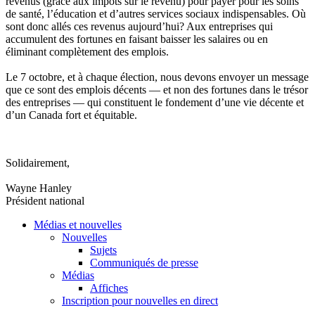
revenus
(
grâce
aux
impôts
sur
le
revenu
) pour payer pour les
soins
de
santé
,
l’éducation
et
d’autres
services
sociaux
indispensables
.
Où
sont
donc
allés
ces
revenus
aujourd’hui
? Aux
entreprises
qui
accumulent
des fortunes en
faisant
baisser
les
salaires
ou
en
éliminant
complètement
des
emplois
.
Le 7
octobre
, et
à
chaque
élection
,
nous
devons
envoyer
un message
que
ce
sont
des
emplois
décents
— et non des fortunes
dans
le
trésor
des
entreprises
— qui constituent le
fondement
d’une
vie
décente
et
d’un
Canada fort et
équitable
.
Solidairement
,
Wayne Hanley
Président
national
Médias et nouvelles
Nouvelles
Sujets
Communiqués de presse
Médias
Affiches
Inscription pour nouvelles en direct