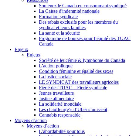
Ressources
Soutenez le Canada en consommant syndiqué
La Caisse d'indemnité nationale
Formation syndicale
Des rabais exclusifs pour les membres du
syndicat et leurs families
La santé et la sécurité
Programme de bourses pour l’équité des TUAC
Canada
Enjeux
Enjeux
Société de leucémie & lymphome du Canada
L’action politique
Condition féminine et égalité des sexes
La justice sociale
LE SYNDICAT des travailleurs agricoles
Fierté des TUAC – Fierté syndicale
Jeunes travailleurs
Justice alimentaire
La solidarité mondiale
Les chauffeur(e)s d’Uber s’unissent
Cannabis responsable
Moyens d’action
Moyens d’action
L’abordabilité pour tous