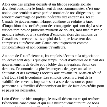
Alors
que
des
emplois
décents
et un filet de
sécurité
sociale
devraient
constituer
le
fondement
de nos
communautés
,
c’est
une
notion
que
semblent
avoir
perdue
nombre
de nos
dirigeants
qui se
soucient
davantage
de profits
indécents
aux
entreprises
.
Ici
au
Canada, le
gouvernement
Harper continue de
réduire
le
taux
d’imposition
des
sociétés
pour des
compagnies
qui
sont
déjà
assises
sur
des fortunes de
plusieurs
milliards de dollars, sans
manifester
le
moindre
intérêt
pour la
création
d’emplois
,
alors
des millions de
Canadiens
demeurent
sans
emploi
du fait
que
le
secteur
des
entreprises
s’intéresse
aux
Canadiens
uniquement
comme
consommateurs
et non
comme
travailleurs
.
Au nom de l’ «
efficience
», les
emplois
décents
et la
négociation
collective font
depuis
quelque
temps
l’objet
d’attaques
de la part des
gouvernements
de
droite
et du lobby des
entreprises
.
Selon
ces
derniers
,
l’économie
n’a
plus les
moyens
de payer un
salaire
équitable
et des
avantages
sociaux
aux
travailleurs
.
Mais
en
réalité
c’est
tout
à
fait le
contraire
. Les
emplois
décents
créent
de la
stabilité
, des
revenus
imposables
, et
assez
de
ressources
pour
permettre
aux
familles
d’économiser
au lieu de faire des
crédits
pour
se payer les
nécessités
.
Loin
d’être
une
idée
utopique
, le travail
décent
est
ce
qui
renforce
l’économie
canadienne
et qui
lui
a
historiquement
fourni
de
bons