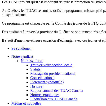
Les
TUAC
croient
qu’il
est
important de faire la promotion du
syndic
Au
Québec
, les
TUAC
se
sont
associés
au
programme
mis
sur
pied p
au
syndicalisme
.
Ce programme est chapeauté par le Comité des jeunes de la FTQ dont 
Des étudiants à travers la province du
Québec
se
sont
rencontrés grâce
Il s’agit d’une merveilleuse occasion d’échanger avec ces
jeunes
et ég
Se syndiquer
Notre syndicat
Notre syndicat
Trouvez votre section locale
Statuts
Message du président national
Conseil national
Fièrement syndiqué(e)
Histoire
Rapport annuel des TUAC Canada
Normes graphiques
L’adhésion aux TUAC Canada
Médias et nouvelles