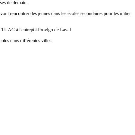
uses
de
demain
.
x vont rencontrer des
jeunes
dans
les écoles secondaires pour les initier
s TUAC à l'entrepôt Provigo de Laval.
écoles
dans
différentes villes.