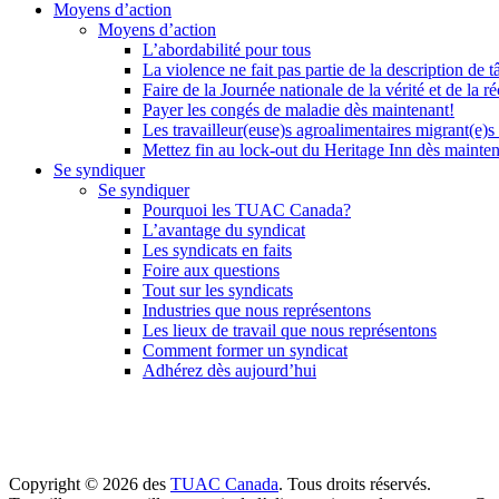
Moyens d’action
Moyens d’action
L’abordabilité pour tous
La violence ne fait pas partie de la description de t
Faire de la Journée nationale de la vérité et de la ré
Payer les congés de maladie dès maintenant!
Les travailleur(euse)s agroalimentaires migrant(e)s
Mettez fin au lock-out du Heritage Inn dès mainte
Se syndiquer
Se syndiquer
Pourquoi les TUAC Canada?
L’avantage du syndicat
Les syndicats en faits
Foire aux questions
Tout sur les syndicats
Industries que nous représentons
Les lieux de travail que nous représentons
Comment former un syndicat
Adhérez dès aujourd’hui
Copyright © 2026 des
TUAC Canada
. Tous droits réservés.