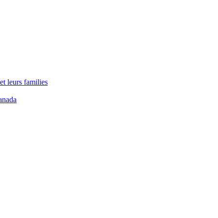
t leurs families
anada