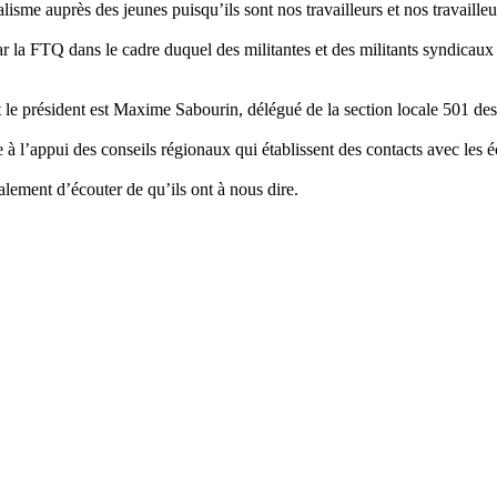
alisme
auprès
des
jeunes
puisqu’ils
sont
nos
travailleurs
et nos
travaille
ar la
FTQ
dans
le cadre
duquel
des militantes et des militants syndicau
le président est Maxime Sabourin, délégué de la section locale 501 de
 à l’appui des conseils régionaux qui établissent des contacts avec les 
alement d’écouter de qu’ils ont à nous dire.