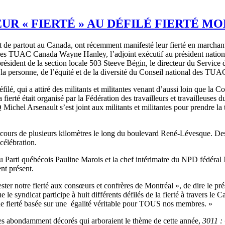
R « FIERTÉ » AU DÉFILÉ FIERTÉ MO
e partout au Canada, ont récemment manifesté leur fierté en marchant 
al des TUAC Canada Wayne Hanley, l’adjoint exécutif au président nation
sident de la section locale 503 Steeve Bégin, le directeur du Service d
a personne, de l’équité et de la diversité du Conseil national des TU
é, qui a attiré des militants et militantes venant d’aussi loin que la C
 fierté était organisé par la Fédération des travailleurs et travailleuse
Michel Arsenault s’est joint aux militants et militantes pour prendre la 
rcours de plusieurs kilomètres le long du boulevard René-Lévesque. Des
 célébration.
ef du Parti québécois Pauline Marois et la chef intérimaire du NPD fédér
nt présent.
r notre fierté aux consœurs et confrères de Montréal », de dire le pré
syndicat participe à huit différents défilés de la fierté à travers le 
 fierté basée sur une égalité véritable pour TOUS nos membres. »
ques abondamment décorés qui arboraient le thème de cette année,
3011 : 