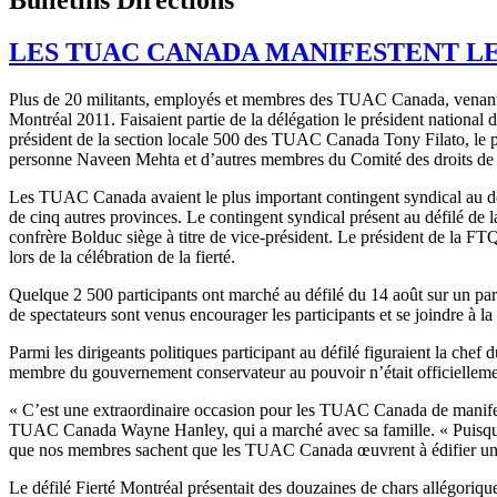
LES TUAC CANADA MANIFESTENT LEU
Plus de 20 militants, employés et membres des TUAC Canada, venant d
Montréal 2011. Faisaient partie de la délégation le président nation
président de la section locale 500 des TUAC Canada Tony Filato, le pré
personne Naveen Mehta et d’autres membres du Comité des droits de l
Les TUAC Canada avaient le plus important contingent syndical au défil
de cinq autres provinces. Le contingent syndical présent au défilé de la
confrère Bolduc siège à titre de vice-président. Le président de la FTQ 
lors de la célébration de la fierté.
Quelque 2 500 participants ont marché au défilé du 14 août sur un pa
de spectateurs sont venus encourager les participants et se joindre à la
Parmi les dirigeants politiques participant au défilé figuraient la ch
membre du gouvernement conservateur au pouvoir n’était officielleme
« C’est une extraordinaire occasion pour les TUAC Canada de manifeste
TUAC Canada Wayne Hanley, qui a marché avec sa famille. « Puisque le 
que nos membres sachent que les TUAC Canada œuvrent à édifier une
Le défilé Fierté Montréal présentait des douzaines de chars allégori