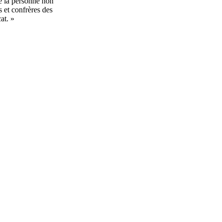
de la personne non
s et confrères des
icat. »