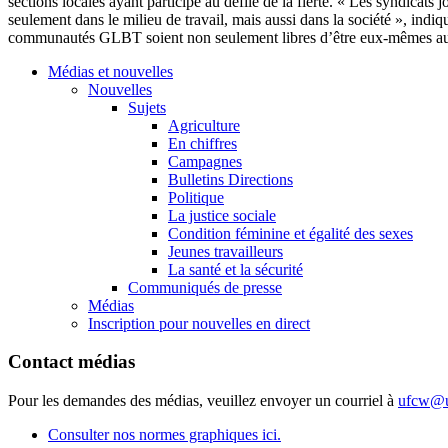
sections locales ayant participé au défilé de la fierté. « Les syndicats
seulement dans le milieu de travail, mais aussi dans la société », indi
communautés GLBT soient non seulement libres d’être eux-mêmes au tra
Médias et nouvelles
Nouvelles
Sujets
Agriculture
En chiffres
Campagnes
Bulletins Directions
Politique
La justice sociale
Condition féminine et égalité des sexes
Jeunes travailleurs
La santé et la sécurité
Communiqués de presse
Médias
Inscription pour nouvelles en direct
Contact médias
Pour les demandes des médias, veuillez envoyer un courriel à
ufcw@u
Consulter nos normes graphiques ici.