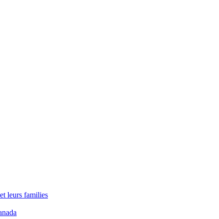
t leurs families
anada