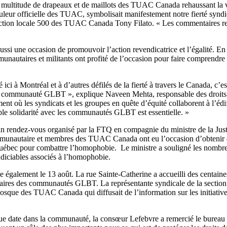
 multitude de drapeaux et de maillots des TUAC Canada rehaussant la vi
uleur officielle des TUAC, symbolisait manifestement notre fierté syndic
ection locale 500 des TUAC Canada Tony Filato. « Les commentaires reç
ssi une occasion de promouvoir l’action revendicatrice et l’égalité. En u
nautaires et militants ont profité de l’occasion pour faire comprendre 
 ici à Montréal et à d’autres défilés de la fierté à travers le Canada, c’
la communauté GLBT », explique Naveen Mehta, responsable des droits 
où les syndicats et les groupes en quête d’équité collaborent à l’édi
table solidarité avec les communautés GLBT est essentielle. »
 un rendez-vous organisé par la FTQ en compagnie du ministre de la Just
mmunautaire et membres des TUAC Canada ont eu l’occasion d’obtenir 
 Québec pour combattre l’homophobie. Le ministre a souligné les nombre
éjudiciables associés à l’homophobie.
e également le 13 août. La rue Sainte-Catherine a accueilli des centain
idaires des communautés GLBT. La représentante syndicale de la sectio
sque des TUAC Canada qui diffusait de l’information sur les initiative
date dans la communauté, la consœur Lefebvre a remercié le bureau na