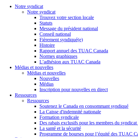
Notre syndicat
Notre syndicat
Trouvez votre section locale
Statuts
Message du président national
Conseil national
Fièrement syndiqué(e)
Histoire
Rapport annuel des TUAC Canada
Normes graphiques
L’adhésion aux TUAC Canada
Médias et nouvelles
Médias et nouvelles
Nouvelles
Médias
Inscription pour nouvelles en direct
Ressources
Ressources
Soutenez le Canada en consommant syndiqué
La Caisse d'indemnité nationale
Formation syndicale
Des rabais exclusifs pour les membres du syndicat e
La santé et la sécurité
Programme de bourses pour l’équité des TUAC C