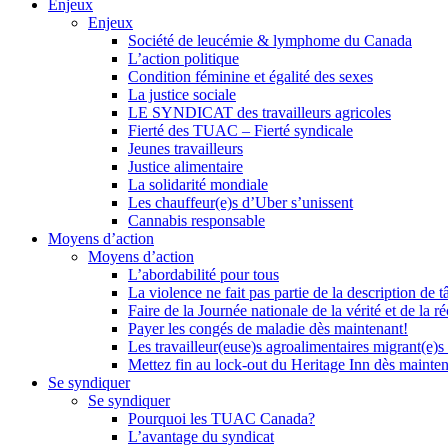
Enjeux
Enjeux
Société de leucémie & lymphome du Canada
L’action politique
Condition féminine et égalité des sexes
La justice sociale
LE SYNDICAT des travailleurs agricoles
Fierté des TUAC – Fierté syndicale
Jeunes travailleurs
Justice alimentaire
La solidarité mondiale
Les chauffeur(e)s d’Uber s’unissent
Cannabis responsable
Moyens d’action
Moyens d’action
L’abordabilité pour tous
La violence ne fait pas partie de la description de t
Faire de la Journée nationale de la vérité et de la ré
Payer les congés de maladie dès maintenant!
Les travailleur(euse)s agroalimentaires migrant(e)s
Mettez fin au lock-out du Heritage Inn dès mainte
Se syndiquer
Se syndiquer
Pourquoi les TUAC Canada?
L’avantage du syndicat