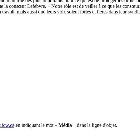
 jouent un rôle des plus importants pour ce qui est de protéger les droits 
que la consœur Lefebvre. « Notre rôle est de veiller à ce que les consœur
vail, mais aussi que leurs voix soient fortes et fières dans leur synd
fcw.ca
en indiquant le mot «
Média
» dans la ligne d'objet.