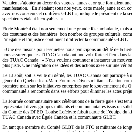
Venaient s’ajouter au décor des vagues jaunes et or que formaient une
manifestation. «En s’étalant sous nos yeux, cette marée jaune et or, co
avec nos consœurs et confrères GLBT », indique le président de la s
spectateurs étaient incroyables. »
Fierté Montréal était non seulement une grande fête ambulante, mais au
des costumes et des bannières, bon nombre de groupes culturels, commu
l’inégalité et l’injustice continuent d’affecter la communauté GLBT.
«Une des raisons pour lesquelles nous participons au défilé de la fierté
nous assurer que les TUAC Canada ont une voix forte et fière dans 
des TUAC Canada. « Nous voulons continuer à instaurer un mouvement 
plus juste. Une intégration des idées et des actions axée sur une véri
Le 13 août, soit la veille du défilé, les TUAC Canada ont participé à
général du Québec Jean-Marc Fournier. Divers militants d’action co
première main sur les initiatives entreprises par le gouvernement du
communauté a rencontrés dans ses efforts pour éliminer les actes pr
La Journée communautaire aux célébrations de la fierté gaie s’est tenu
représentant divers groupes militants et communautaires issus ou sol
du Comité des DPED Louise Lefebvre faisait partie de l’équipe du kio
TUAC Canada avec Égale Canada et la communauté GLBT.
En tant que membre du Comité GLBT de la FTQ et militante de longue 