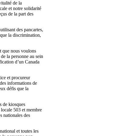
talité de la
ale et notre solidarité
us de la part des
tilisant des pancartes,
que la discrimination,
est que nous voulons
de la personne au sein
fication d’un Canada
ice et procureur
des informations de
ux défis que la
es de kiosques
n locale 503 et membre
s nationales des
tional et toutes les