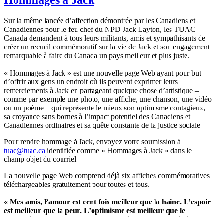
Sur la
même
lancée
d’affection
démontrée
par les
Canadiens
et
Canadiennes
pour le
feu
chef du
NPD
Jack Layton, les
TUAC
Canada
demandent
à
tous
leurs
militants,
amis
et
sympathisants
de
créer
un
recueil
commémoratif
sur
la vie de Jack et son engagement
remarquable
à
faire du Canada un pays
meilleur
et plus
juste
.
«
Hommages
à
Jack »
est
une
nouvelle page Web
ayant
pour but
d’offrir
aux
gens
un
endroit
où
ils
peuvent
exprimer
leurs
remerciements
à
Jack en
partageant
quelque
chose
d’artistique
–
comme
par
exemple
une
photo,
une
affiche
,
une
chanson,
une
vidéo
ou
un
poème
– qui
représente
le
mieux
son
optimisme
contagieux
,
sa
croyance
sans
bornes
à
l’impact
potentiel
des
Canadiens
et
Canadiennes
ordinaires
et
sa
quête
constante
de la justice
sociale
.
Pour
rendre
hommage
à
Jack,
envoyez
votre
soumission
à
tuac@tuac.ca
identifiée
comme
«
Hommages
à
Jack »
dans
le
champ objet du
courriel
.
La nouvelle page Web
comprend
déjà
six
affiches
commémoratives
téléchargeables
gratuitement
pour
toutes
et
tous
.
«
Mes
amis
,
l’amour
est
cent
fois
meilleur
que
la
haine
.
L’espoir
est
meilleur
que
la
peur
.
L’optimisme
est
meilleur
que
le