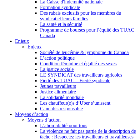
La Caisse d'indemnité nationale
Formation syndicale
Des rabais exclusifs pour les membres du
syndicat et leurs families
La santé et la sécurité
Programme de bourses pour l’équité des TUAC
Canada
Enjeux
Enjeux
Société de leucémie & lymphome du Canada
L’action politique
Condition féminine et égalité des sexes
La justice sociale
LE SYNDICAT des travailleurs agricoles
Fierté des TUAC – Fierté syndicale
Jeunes travailleurs
Justice alimentaire
La solidarité mondiale
Les chauffeur(e)s d’Uber s’unissent
Cannabis responsable
Moyens d’action
Moyens d’action
L’abordabilité pour tous
La violence ne fait pas partie de la description de
tâche : Respectez les travailleurs et travailleuses