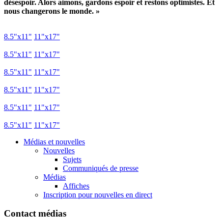
désespoir
.
Alors
aimons
,
gardons
espoir
et
restons
optimistes
. Et
nous
changerons
le
monde
. »
8.5"
x11
"
11"
x17
"
8.5"
x11
"
11"
x17
"
8.5"
x11
"
11"
x17
"
8.5"
x11
"
11"
x17
"
8.5"
x11
"
11"
x17
"
8.5"
x11
"
11"
x17
"
Médias et nouvelles
Nouvelles
Sujets
Communiqués de presse
Médias
Affiches
Inscription pour nouvelles en direct
Contact médias