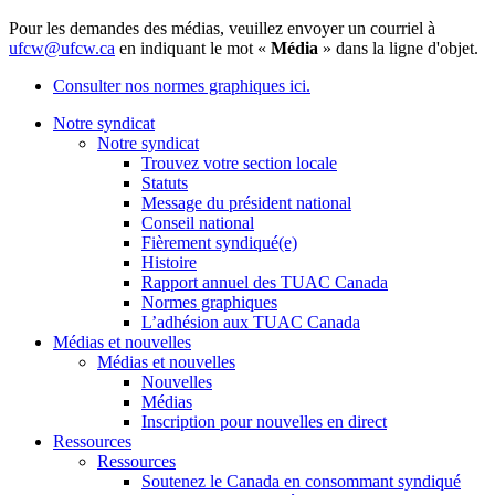
Pour les demandes des médias, veuillez envoyer un courriel à
ufcw@ufcw.ca
en indiquant le mot «
Média
» dans la ligne d'objet.
Consulter nos normes graphiques ici.
Notre syndicat
Notre syndicat
Trouvez votre section locale
Statuts
Message du président national
Conseil national
Fièrement syndiqué(e)
Histoire
Rapport annuel des TUAC Canada
Normes graphiques
L’adhésion aux TUAC Canada
Médias et nouvelles
Médias et nouvelles
Nouvelles
Médias
Inscription pour nouvelles en direct
Ressources
Ressources
Soutenez le Canada en consommant syndiqué