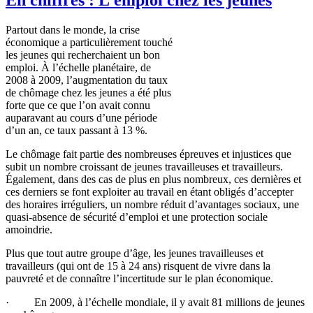
Partout
dans
le
monde
, la
crise
économique
a
particulièrement
touché
les
jeunes
qui
recherchaient
un bon
emploi
.
À
l’échelle
planétaire
, de
2008
à
2009,
l’augmentation
du
taux
de
chômage
chez
les
jeunes
a
été
plus
forte
que
ce
que
l’on
avait
connu
auparavant
au
cours
d’une
période
d’un
an,
ce
taux
passant
à
13 %.
Le
chômage
fait
partie
des
nombreuses
épreuves
et injustices
que
subit
un
nombre
croissant de
jeunes
travailleuses
et
travailleurs
.
Également
,
dans
des
cas
de plus en plus
nombreux
,
ces
dernières
et
ces
derniers
se font exploiter au travail en
étant
obligés
d’accepter
des
horaires
irréguliers
, un
nombre
réduit
d’avantages
sociaux
,
une
quasi-absence de
sécurité
d’emploi
et
une
protection
sociale
amoindrie
.
Plus
que
tout
autre
groupe
d’âge
, les
jeunes
travailleuses
et
travailleurs
(qui
ont
de 15
à
24
ans
)
risquent
de vivre
dans
la
pauvreté
et de
connaître
l’incertitude
sur
le plan
économique
.
· En 2009,
à
l’échelle
mondiale
,
il
y
avait
81 millions de
jeunes