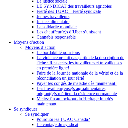
La justice sociale
LE SYNDICAT des travailleurs agricoles
Fierté des TUAC – Fierté syndicale
Jeunes travailleurs
Justice alimentaire
La solidarité mondiale
Les chauffeur(e)s d’Uber s’unissent
Cannabis responsable
Moyens d’action
Moyens d’action
L’abordabilité pour tous
La violence ne fait pas partie de la description de
tâche : Respectez les travailleurs et travailleuses
en première ligne!
Faire de la Journée nationale de la vérité et de la
réconciliation un jour férié
Payer les congés de maladie dès maintenant!
Les travailleur(euse)s agroalimentaires
migrant(e)s méritent la résidence permanente
Mettez fin au lock-out du Heritage Inn dès
maintenant
Se syndiquer
Se syndiquer
Pourquoi les TUAC Canada?
L’avantage du syndicat