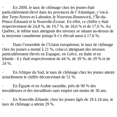
· En 2009, le
taux
de
chômage
chez
les
jeunes
était
particulièrement
élevé
dans
les provinces de
l’Atlantique
,
c’est-à-
dire
Terre-Neuve-et-Labrador
, le Nouveau-Brunswick,
l’Île-du-
Prince-Édouard
et la
Nouvelle-Écosse
. En
effet
,
ce
chiffre
y
était
respectivement
de 24,8 %, de 19,7 %, de 18,6 % et de 17,6 %. Au
Québec
, le
même
taux
atteignait
des
niveaux
se
situant
au-dessus
de
la
moyenne
canadienne
puisqu’il
s’y
élevait
aussi
à
17,6 %.
·
Dans
l’ensemble
de
l’Union
européenne
, le
taux
de
chômage
chez
les
jeunes
a
monté
à
21 %,
celui-ci
atteignant
des
niveaux
particulièrement
élevés
en
Espagne
, en
Grèce
, en
Italie
et en
Irlande
:
il
y
était
respectivement
de 44 %, de 39 %, de 29 % et de
24 %.
· En
Afrique
du
Sud
, le
taux
de
chômage
chez
les
jeunes
atteint
actuellement
le
chiffre
déconcertant
de 51 %.
· En
Égypte
et en
Arabie
saoudite
,
près
de 90 % des
travailleuses
et des
travailleurs
sans
emploi
ont
moins
de 30
ans
.
· En
Nouvelle-Zélande
,
chez
les
jeunes
âgés
de 18
à
24
ans
, le
taux
de
chômage
a
atteint
29 %.