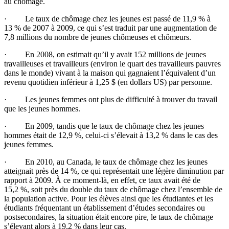
au
chômage
.
· Le
taux
de
chômage
chez
les
jeunes
est
passé
de 11,9 %
à
13 % de 2007
à
2009,
ce
qui
s’est
traduit
par
une
augmentation de
7,8 millions du
nombre
de
jeunes
chômeuses
et
chômeurs
.
· En 2008, on
estimait
qu’il
y
avait
152 millions de
jeunes
travailleuses
et
travailleurs
(environ le quart des
travailleurs
pauvres
dans
le
monde
) vivant
à
la
maison
qui
gagnaient
l’équivalent
d’un
revenu
quotidien
inférieur
à
1,25 $ (en dollars US) par
personne
.
· Les
jeunes
femmes
ont
plus de
difficulté
à
trouver
du travail
que
les
jeunes
hommes
.
· En 2009,
tandis
que
le
taux
de
chômage
chez
les
jeunes
hommes
était
de 12,9 %,
celui-ci
s’élevait
à
13,2 %
dans
le
cas
des
jeunes
femmes.
· En 2010, au Canada, le
taux
de
chômage
chez
les
jeunes
atteignait
près
de 14 %,
ce
qui
représentait
une
légère
diminution par
rapport
à
2009.
À
ce
moment-là
, en
effet
,
ce
taux
avait
été
de
15,2 %,
soit
près
du double du
taux
de
chômage
chez
l’ensemble
de
la population active. Pour les
élèves
ainsi
que
les
étudiantes
et les
étudiants
fréquentant
un
établissement
d’études
secondaires
ou
postsecondaires
, la situation
était
encore
pire
, le
taux
de
chômage
s’élevant
alors
à
19,2 %
dans
leur
cas
.