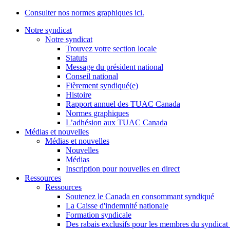
Consulter nos normes graphiques ici.
Notre syndicat
Notre syndicat
Trouvez votre section locale
Statuts
Message du président national
Conseil national
Fièrement syndiqué(e)
Histoire
Rapport annuel des TUAC Canada
Normes graphiques
L’adhésion aux TUAC Canada
Médias et nouvelles
Médias et nouvelles
Nouvelles
Médias
Inscription pour nouvelles en direct
Ressources
Ressources
Soutenez le Canada en consommant syndiqué
La Caisse d'indemnité nationale
Formation syndicale
Des rabais exclusifs pour les membres du syndicat e