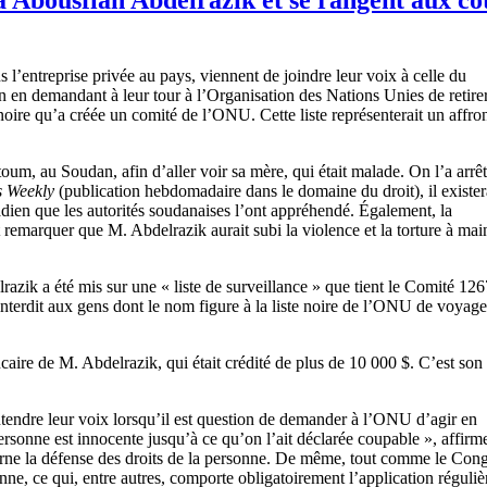
l’entreprise privée au pays, viennent de joindre leur voix à celle du
n en demandant à leur tour à l’Organisation des Nations Unies de retire
ire qu’a créée un comité de l’ONU. Cette liste représenterait un affron
m, au Soudan, afin d’aller voir sa mère, qui était malade. On l’a arrê
 Weekly
(publication hebdomadaire dans le domaine du droit), il exister
ien que les autorités soudanaises l’ont appréhendé. Également, la
 remarquer que M. Abdelrazik aurait subi la violence et la torture à mai
zik a été mis sur une « liste de surveillance » que tient le Comité 126
interdit aux gens dont le nom figure à la liste noire de l’ONU de voyage
ire de M. Abdelrazik, qui était crédité de plus de 10 000 $. C’est son
ntendre leur voix lorsqu’il est question de demander à l’ONU d’agir en
 personne est innocente jusqu’à ce qu’on l’ait déclarée coupable », af
erne la défense des droits de la personne. De même, tout comme le Con
nne, ce qui, entre autres, comporte obligatoirement l’application régulièr