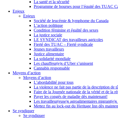
La santé et la sécurité
Programme de bourses pour l’équité des TUAC C
Enjeux
Enjeux
Société de leucémie & lymphome du Canada
L’action politique
Condition féminine et égalité des sexes
La justice sociale
LE SYNDICAT des travailleurs agricoles
Fierté des TUAC – Fierté syndicale
Jeunes travailleurs
Justice alimentaire
La solidarité mondiale
Les chauffeur(e)s d’Uber s’unissent
Cannabis responsable
Moyens d’action
Moyens d’action
L’abordabilité pour tous
La violence ne fait pas partie de la description de t
Faire de la Journée nationale de la vérité et de la ré
Payer les congés de maladie dès maintenant!
Les travailleur(euse)s agroalimentaires migrant(e)s
Mettez fin au lock-out du Heritage Inn dès mainte
Se syndiquer
Se syndiquer