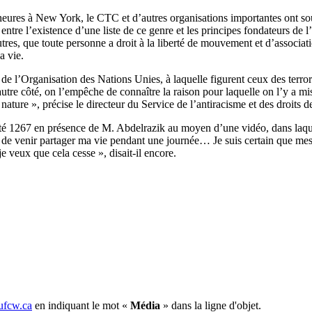
es à New York, le CTC et d’autres organisations importantes ont souli
y a entre l’existence d’une liste de ce genre et les principes fondateurs 
utres, que toute personne a droit à la liberté de mouvement et d’associatio
sa vie.
 de l’Organisation des Nations Unies, à laquelle figurent ceux des terror
tre côté, on l’empêche de connaître la raison pour laquelle on l’y a mis e
la nature », précise le directeur du Service de l’antiracisme et des droit
é 1267 en présence de M. Abdelrazik au moyen d’une vidéo, dans laquell
rais de venir partager ma vie pendant une journée… Je suis certain que 
e veux que cela cesse », disait-il encore.
fcw.ca
en indiquant le mot «
Média
» dans la ligne d'objet.