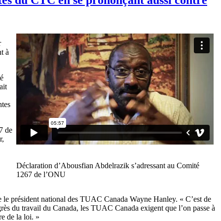
r
t à
té
ait
ntes
7 de
r,
Déclaration d’Abousfian Abdelrazik s’adressant au Comité
1267 de l’ONU
firme le président national des TUAC Canada Wayne Hanley. « C’est de
grès du travail du Canada, les TUAC Canada exigent que l’on passe à
e de la loi. »