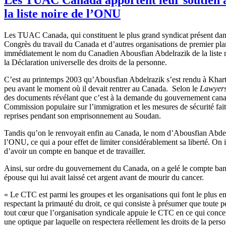
la liste noire de l’ONU
Les TUAC Canada, qui constituent le plus grand syndicat présent dans 
Congrès du travail du Canada et d’autres organisations de premier pla
immédiatement le nom du Canadien Abousfian Abdelrazik de la liste no
la Déclaration universelle des droits de la personne.
C’est au printemps 2003 qu’Abousfian Abdelrazik s’est rendu à Khartou
peu avant le moment où il devait rentrer au Canada. Selon le
Lawyers
des documents révélant que c’est à la demande du gouvernement canad
Commission populaire sur l’immigration et les mesures de sécurité fait
reprises pendant son emprisonnement au Soudan.
Tandis qu’on le renvoyait enfin au Canada, le nom d’Abousfian Abdelra
l’ONU, ce qui a pour effet de limiter considérablement sa liberté. On 
d’avoir un compte en banque et de travailler.
Ainsi, sur ordre du gouvernement du Canada, on a gelé le compte banca
épouse qui lui avait laissé cet argent avant de mourir du cancer.
« Le CTC est parmi les groupes et les organisations qui font le plus e
respectant la primauté du droit, ce qui consiste à présumer que toute
tout cœur que l’organisation syndicale appuie le CTC en ce qui conc
une optique par laquelle on respectera réellement les droits de la perso