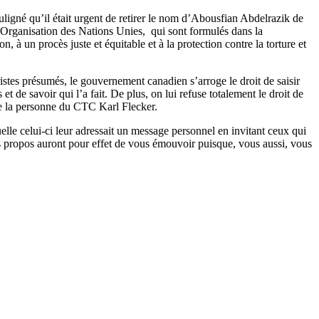
gné qu’il était urgent de retirer le nom d’Abousfian Abdelrazik de
de l’Organisation des Nations Unies, qui sont formulés dans la
n, à un procès juste et équitable et à la protection contre la torture et
istes présumés, le gouvernement canadien s’arroge le droit de saisir
t de savoir qui l’a fait. De plus, on lui refuse totalement le droit de
s de la personne du CTC Karl Flecker.
e celui-ci leur adressait un message personnel en invitant ceux qui
mes propos auront pour effet de vous émouvoir puisque, vous aussi, vous