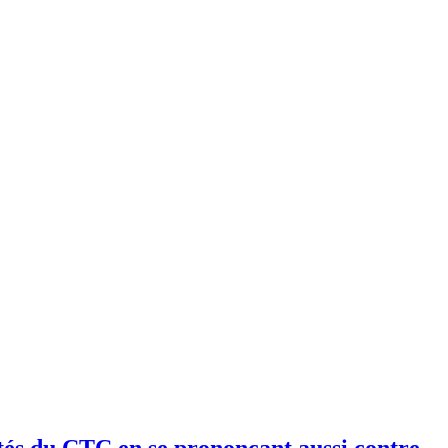
tés du CTC en se prononçant aussi contre